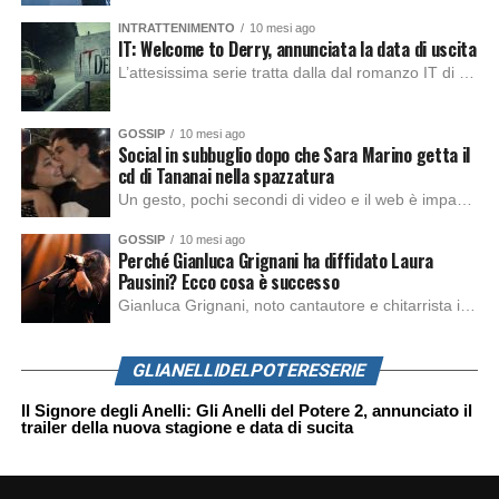
INTRATTENIMENTO
10 mesi ago
IT: Welcome to Derry, annunciata la data di uscita
L’attesissima serie tratta dalla dal romanzo IT di Stephen King, arriverà anche in Italia, molto prima del previsto, dato che nei giorni precedenti HBO Max ha rivelato la data di uscita negli Stati Uniti, è giunto il momento anche per l’Italia. La nuova serie drammatica creata dal regista Andy Muschietti, basata sul romanzo best seller […]
GOSSIP
10 mesi ago
Social in subbuglio dopo che Sara Marino getta il
cd di Tananai nella spazzatura
Un gesto, pochi secondi di video e il web è impazzito. Nella serata di domenica, Sara Marino, ex compagna di Tananai, ha pubblicato su Instagram una storia che non lasciava spazio a interpretazioni: il cd del cantante finiva dritto nella spazzatura. Un segnale forte e simbolico allo stesso tempo. Questa vicenda arriva dopo altre indicazioni […]
GOSSIP
10 mesi ago
Perché Gianluca Grignani ha diffidato Laura
Pausini? Ecco cosa è successo
Gianluca Grignani, noto cantautore e chitarrista italiano, ha recentemente inviato una diffida formale a Laura Pausini. Al centro dello scontro sembra esserci il brano più amato del cantautore italiano, nonché “la mia storia tra le dita”, che la Pausina ha reinterpretato per “Io canto 2” in varie lingue (Italiano, Spagnolo, Portoghese e Francese), dichiarando pubblicamente […]
GLIANELLIDELPOTERESERIE
Il Signore degli Anelli: Gli Anelli del Potere 2, annunciato il
trailer della nuova stagione e data di sucita