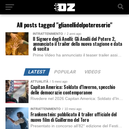
All posts tagged "glianellidelpotereserie"
INTRATTENIMENTO
2 anni ago
Il Signore degli Anelli: Gli Anelli del Potere 2,
annunciato il trailer della nuova stagione e data
di sucita
Prime Video ha annunciato il teaser trailer assieme al poster ufficiale della seconda stagione della serie tratta dalla saga de Il Signore degli Anelli: Gli anelli...
LATEST
POPULAR
VIDEOS
ATTUALITÀ
5 mesi ago
Capitan America: Soldato d’Inverno, specchio
delle democrazie contemporanee
Rivedere nel 2026 Capitan America: Soldato d’Inverno, fa notare elementi delle democrazie moderne attuali che presentano un impatto diretto con il pubblico e il richiamo della forza di volontà e il pensiero critico del singolo. Captain America: Soldato d’Inverno (Captain America: The Winter Soldier nella versione originale) è il secondo film del supereroe della Marvel […]
INTRATTENIMENTO
10 mesi ago
Frankenstein: pubblicato il trailer ufficiale del
nuovo film di Guillermo del Toro
Presentato in concorso all’82° edizione del Festival del Cinema di Venezia, con l’impeccabile interpretazione di Oscar Isaac, Jacob Elordi, Mia Goth e Christoph Waltz, è stato pubblicato il trailer finale della nuova trasposizione cinematografica di Frankenstein firmata dal regista Guillermo del Toro. Sarà disponibile in anteprima nei cinema selezionati dal 22 ottobre e sulla piattaforma […]