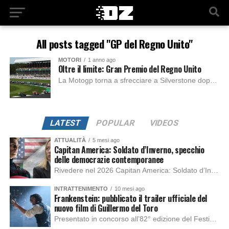
All posts tagged "GP del Regno Unito"
MOTORI
1 anno ago
Oltre il limite: Gran Premio del Regno Unito
La Motogp torna a sfrecciare a Silverstone dopo il successo in casa di Johann Zarco. Il tracciato è situato nel Northamptonshire e originariamente era un aeroporto...
LATEST
POPULAR
VIDEOS
ATTUALITÀ
5 mesi ago
Capitan America: Soldato d’Inverno, specchio
delle democrazie contemporanee
Rivedere nel 2026 Capitan America: Soldato d’Inverno, fa notare elementi delle democrazie moderne attuali che presentano un impatto diretto con il pubblico e il richiamo della forza di volontà e il pensiero critico del singolo. Captain America: Soldato d’Inverno (Captain America: The Winter Soldier nella versione originale) è il secondo film del supereroe della Marvel […]
INTRATTENIMENTO
10 mesi ago
Frankenstein: pubblicato il trailer ufficiale del
nuovo film di Guillermo del Toro
Presentato in concorso all’82° edizione del Festival del Cinema di Venezia, con l’impeccabile interpretazione di Oscar Isaac, Jacob Elordi, Mia Goth e Christoph Waltz, è stato pubblicato il trailer finale della nuova trasposizione cinematografica di Frankenstein firmata dal regista Guillermo del Toro. Sarà disponibile in anteprima nei cinema selezionati dal 22 ottobre e sulla piattaforma […]