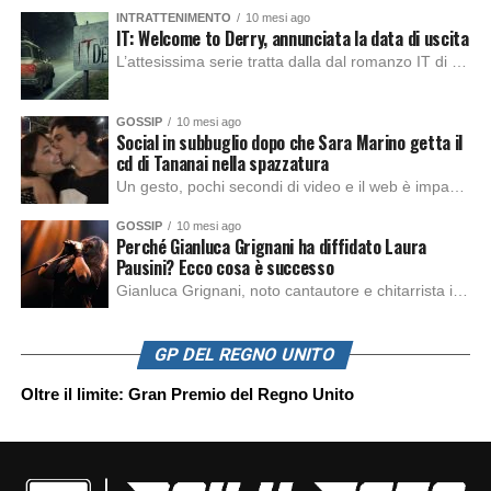
INTRATTENIMENTO
10 mesi ago
IT: Welcome to Derry, annunciata la data di uscita
L’attesissima serie tratta dalla dal romanzo IT di Stephen King, arriverà anche in Italia, molto prima del previsto, dato che nei giorni precedenti HBO Max ha rivelato la data di uscita negli Stati Uniti, è giunto il momento anche per l’Italia. La nuova serie drammatica creata dal regista Andy Muschietti, basata sul romanzo best seller […]
GOSSIP
10 mesi ago
Social in subbuglio dopo che Sara Marino getta il
cd di Tananai nella spazzatura
Un gesto, pochi secondi di video e il web è impazzito. Nella serata di domenica, Sara Marino, ex compagna di Tananai, ha pubblicato su Instagram una storia che non lasciava spazio a interpretazioni: il cd del cantante finiva dritto nella spazzatura. Un segnale forte e simbolico allo stesso tempo. Questa vicenda arriva dopo altre indicazioni […]
GOSSIP
10 mesi ago
Perché Gianluca Grignani ha diffidato Laura
Pausini? Ecco cosa è successo
Gianluca Grignani, noto cantautore e chitarrista italiano, ha recentemente inviato una diffida formale a Laura Pausini. Al centro dello scontro sembra esserci il brano più amato del cantautore italiano, nonché “la mia storia tra le dita”, che la Pausina ha reinterpretato per “Io canto 2” in varie lingue (Italiano, Spagnolo, Portoghese e Francese), dichiarando pubblicamente […]
GP DEL REGNO UNITO
Oltre il limite: Gran Premio del Regno Unito