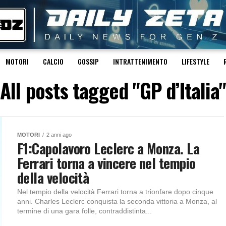
MOTORI
CALCIO
GOSSIP
INTRATTENIMENTO
LIFESTYLE
All posts tagged "GP d’Italia"
MOTORI
2 anni ago
F1:Capolavoro Leclerc a Monza. La
Ferrari torna a vincere nel tempio
della velocità
Nel tempio della velocità Ferrari torna a trionfare dopo cinque
anni. Charles Leclerc conquista la seconda vittoria a Monza, al
termine di una gara folle, contraddistinta...