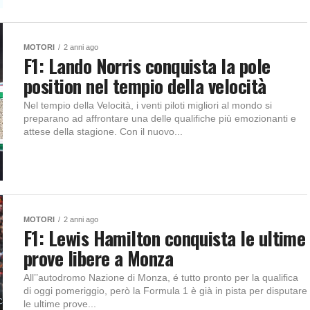
MOTORI
2 anni ago
F1: Lando Norris conquista la pole
position nel tempio della velocità
Nel tempio della Velocità, i venti piloti migliori al mondo si
preparano ad affrontare una delle qualifiche più emozionanti e
attese della stagione. Con il nuovo...
MOTORI
2 anni ago
F1: Lewis Hamilton conquista le ultime
prove libere a Monza
All’’autodromo Nazione di Monza, é tutto pronto per la qualifica
di oggi pomeriggio, però la Formula 1 è già in pista per disputare
le ultime prove...