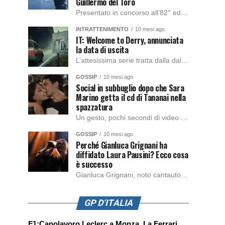
Guillermo del Toro
Presentato in concorso all’82° edizione del Festival del Cinema di Venezia, con l’impeccabile interpretazione di Oscar Isaac, Jacob Elordi, Mia Goth e Christoph Waltz, è stato pubblicato il trailer finale della nuova trasposizione cinematografica di Frankenstein firmata dal regista Guillermo del Toro. Sarà disponibile in anteprima nei cinema selezionati dal 22 ottobre e sulla piattaforma […]
INTRATTENIMENTO
10 mesi ago
IT: Welcome to Derry, annunciata
la data di uscita
L’attesissima serie tratta dalla dal romanzo IT di Stephen King, arriverà anche in Italia, molto prima del previsto, dato che nei giorni precedenti HBO Max ha rivelato la data di uscita negli Stati Uniti, è giunto il momento anche per l’Italia. La nuova serie drammatica creata dal regista Andy Muschietti, basata sul romanzo best seller […]
GOSSIP
10 mesi ago
Social in subbuglio dopo che Sara
Marino getta il cd di Tananai nella
spazzatura
Un gesto, pochi secondi di video e il web è impazzito. Nella serata di domenica, Sara Marino, ex compagna di Tananai, ha pubblicato su Instagram una storia che non lasciava spazio a interpretazioni: il cd del cantante finiva dritto nella spazzatura. Un segnale forte e simbolico allo stesso tempo. Questa vicenda arriva dopo altre indicazioni […]
GOSSIP
10 mesi ago
Perché Gianluca Grignani ha
diffidato Laura Pausini? Ecco cosa
è successo
Gianluca Grignani, noto cantautore e chitarrista italiano, ha recentemente inviato una diffida formale a Laura Pausini. Al centro dello scontro sembra esserci il brano più amato del cantautore italiano, nonché “la mia storia tra le dita”, che la Pausina ha reinterpretato per “Io canto 2” in varie lingue (Italiano, Spagnolo, Portoghese e Francese), dichiarando pubblicamente […]
GP D’ITALIA
F1:Capolavoro Leclerc a Monza. La Ferrari