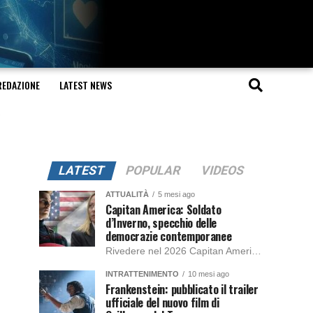
REDAZIONE
LATEST NEWS
LATEST
POPULAR
VIDEOS
ATTUALITÀ
5 mesi ago
Capitan America: Soldato
d’Inverno, specchio delle
democrazie contemporanee
Rivedere nel 2026 Capitan America: Soldato d’Inverno, fa notare elementi delle democrazie moderne attuali che presentano un impatto diretto con il pubblico e il richiamo della forza di volontà e il pensiero critico del singolo. Captain America: Soldato d’Inverno (Captain America: The Winter Soldier nella versione originale) è il secondo film del supereroe della Marvel […]
INTRATTENIMENTO
10 mesi ago
Frankenstein: pubblicato il trailer
ufficiale del nuovo film di