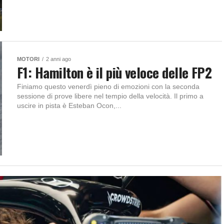
MOTORI
2 anni ago
F1: Hamilton è il più veloce delle FP2
Finiamo questo venerdì pieno di emozioni con la seconda
sessione di prove libere nel tempio della velocità. Il primo a
uscire in pista è Esteban Ocon,...