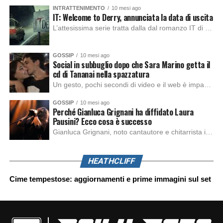
INTRATTENIMENTO
10 mesi ago
IT: Welcome to Derry, annunciata la data di uscita
L’attesissima serie tratta dalla dal romanzo IT di Stephen King, arriverà anche in Italia, molto prima del previsto, dato che nei giorni precedenti HBO Max ha rivelato la data di uscita negli Stati Uniti, è giunto il momento anche per l’Italia. La nuova serie drammatica creata dal regista Andy Muschietti, basata sul romanzo best seller […]
GOSSIP
10 mesi ago
Social in subbuglio dopo che Sara Marino getta il
cd di Tananai nella spazzatura
Un gesto, pochi secondi di video e il web è impazzito. Nella serata di domenica, Sara Marino, ex compagna di Tananai, ha pubblicato su Instagram una storia che non lasciava spazio a interpretazioni: il cd del cantante finiva dritto nella spazzatura. Un segnale forte e simbolico allo stesso tempo. Questa vicenda arriva dopo altre indicazioni […]
GOSSIP
10 mesi ago
Perché Gianluca Grignani ha diffidato Laura
Pausini? Ecco cosa è successo
Gianluca Grignani, noto cantautore e chitarrista italiano, ha recentemente inviato una diffida formale a Laura Pausini. Al centro dello scontro sembra esserci il brano più amato del cantautore italiano, nonché “la mia storia tra le dita”, che la Pausina ha reinterpretato per “Io canto 2” in varie lingue (Italiano, Spagnolo, Portoghese e Francese), dichiarando pubblicamente […]
HEATHCLIFF
Cime tempestose: aggiornamenti e prime immagini sul set