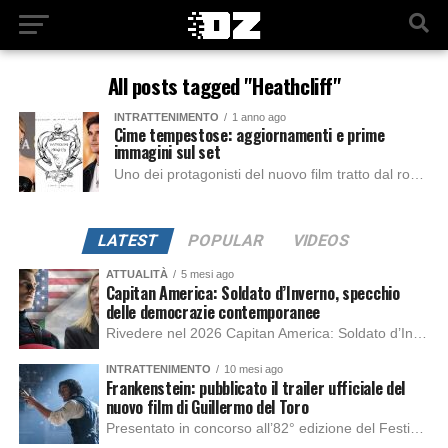
All posts tagged "Heathcliff"
INTRATTENIMENTO
1 anno ago
Cime tempestose: aggiornamenti e prime
immagini sul set
Uno dei protagonisti del nuovo film tratto dal romanzo classico di Emily Brontë, Jacob Elordi, annuncia la fine delle riprese e celebra il talento del cast...
LATEST
POPULAR
VIDEOS
ATTUALITÀ
5 mesi ago
Capitan America: Soldato d’Inverno, specchio
delle democrazie contemporanee
Rivedere nel 2026 Capitan America: Soldato d’Inverno, fa notare elementi delle democrazie moderne attuali che presentano un impatto diretto con il pubblico e il richiamo della forza di volontà e il pensiero critico del singolo. Captain America: Soldato d’Inverno (Captain America: The Winter Soldier nella versione originale) è il secondo film del supereroe della Marvel […]
INTRATTENIMENTO
10 mesi ago
Frankenstein: pubblicato il trailer ufficiale del
nuovo film di Guillermo del Toro
Presentato in concorso all’82° edizione del Festival del Cinema di Venezia, con l’impeccabile interpretazione di Oscar Isaac, Jacob Elordi, Mia Goth e Christoph Waltz, è stato pubblicato il trailer finale della nuova trasposizione cinematografica di Frankenstein firmata dal regista Guillermo del Toro. Sarà disponibile in anteprima nei cinema selezionati dal 22 ottobre e sulla piattaforma […]