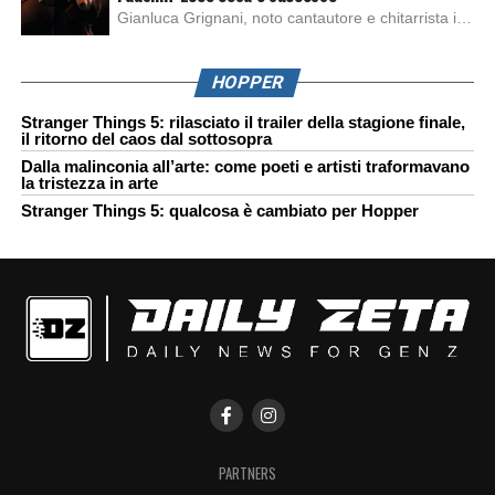
Gianluca Grignani, noto cantautore e chitarrista italiano, ha recentemente inviato una diffida formale a Laura Pausini. Al centro dello scontro sembra esserci il brano più amato del cantautore italiano, nonché “la mia storia tra le dita”, che la Pausina ha reinterpretato per “Io canto 2” in varie lingue (Italiano, Spagnolo, Portoghese e Francese), dichiarando pubblicamente […]
HOPPER
Stranger Things 5: rilasciato il trailer della stagione finale,
il ritorno del caos dal sottosopra
Dalla malinconia all’arte: come poeti e artisti traformavano
la tristezza in arte
Stranger Things 5: qualcosa è cambiato per Hopper
PARTNERS