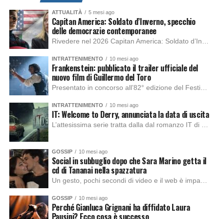
ATTUALITÀ
5 mesi ago
Capitan America: Soldato d’Inverno, specchio
delle democrazie contemporanee
Rivedere nel 2026 Capitan America: Soldato d’Inverno, fa notare elementi delle democrazie moderne attuali che presentano un impatto diretto con il pubblico e il richiamo della forza di volontà e il pensiero critico del singolo. Captain America: Soldato d’Inverno (Captain America: The Winter Soldier nella versione originale) è il secondo film del supereroe della Marvel […]
INTRATTENIMENTO
10 mesi ago
Frankenstein: pubblicato il trailer ufficiale del
nuovo film di Guillermo del Toro
Presentato in concorso all’82° edizione del Festival del Cinema di Venezia, con l’impeccabile interpretazione di Oscar Isaac, Jacob Elordi, Mia Goth e Christoph Waltz, è stato pubblicato il trailer finale della nuova trasposizione cinematografica di Frankenstein firmata dal regista Guillermo del Toro. Sarà disponibile in anteprima nei cinema selezionati dal 22 ottobre e sulla piattaforma […]
INTRATTENIMENTO
10 mesi ago
IT: Welcome to Derry, annunciata la data di uscita
L’attesissima serie tratta dalla dal romanzo IT di Stephen King, arriverà anche in Italia, molto prima del previsto, dato che nei giorni precedenti HBO Max ha rivelato la data di uscita negli Stati Uniti, è giunto il momento anche per l’Italia. La nuova serie drammatica creata dal regista Andy Muschietti, basata sul romanzo best seller […]
GOSSIP
10 mesi ago
Social in subbuglio dopo che Sara Marino getta il
cd di Tananai nella spazzatura
Un gesto, pochi secondi di video e il web è impazzito. Nella serata di domenica, Sara Marino, ex compagna di Tananai, ha pubblicato su Instagram una storia che non lasciava spazio a interpretazioni: il cd del cantante finiva dritto nella spazzatura. Un segnale forte e simbolico allo stesso tempo. Questa vicenda arriva dopo altre indicazioni […]
GOSSIP
10 mesi ago
Perché Gianluca Grignani ha diffidato Laura
Pausini? Ecco cosa è successo