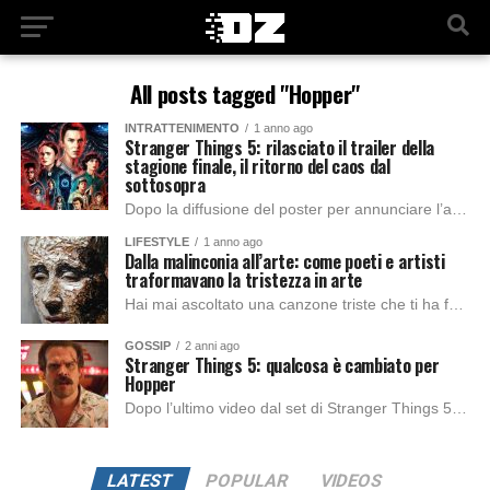
All posts tagged "Hopper"
INTRATTENIMENTO
1 anno ago
Stranger Things 5: rilasciato il trailer della
stagione finale, il ritorno del caos dal
sottosopra
Dopo la diffusione del poster per annunciare l’arrivo del trailer della quinta e ultima stagione della serie fantasy-horror più amata dal mondo streaming, Netflix ha rilasciato...
LIFESTYLE
1 anno ago
Dalla malinconia all’arte: come poeti e artisti
traformavano la tristezza in arte
Hai mai ascoltato una canzone triste che ti ha fatto sentire meno solo? O guardato un dipinto che sembrava raccontare esattamente ciò che non riuscivi a...
GOSSIP
2 anni ago
Stranger Things 5: qualcosa è cambiato per
Hopper
Dopo l’ultimo video dal set di Stranger Things 5, la stagione finale della serie tv popolare di fantascienza targata Netflix, è tornata a regalare un altro...
LATEST
POPULAR
VIDEOS