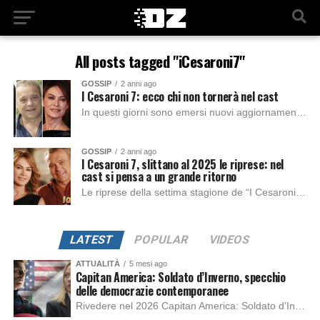
All posts tagged "iCesaroni7"
GOSSIP
2 anni ago
I Cesaroni 7: ecco chi non tornerà nel cast
In questi giorni sono emersi nuovi aggiornamenti riguardanti la realizzazione della settima stagione de “I Cesaroni”. L’ANNUNCIO DI CLAUDIO AMENDOLA Se inizialmente erano trapelate informazioni approssimative...
GOSSIP
2 anni ago
I Cesaroni 7, slittano al 2025 le riprese: nel
cast si pensa a un grande ritorno
Le riprese della settima stagione de “I Cesaroni” inizieranno a partire dal 2025. Se alcuni mesi fa, Claudio Amendola aveva annunciato l’imminente ritorno della famosa serie...
LATEST
POPULAR
VIDEOS
ATTUALITÀ
5 mesi ago
Capitan America: Soldato d’Inverno, specchio
delle democrazie contemporanee
Rivedere nel 2026 Capitan America: Soldato d’Inverno, fa notare elementi delle democrazie moderne attuali che presentano un impatto diretto con il pubblico e il richiamo della forza di volontà e il pensiero critico del singolo. Captain America: Soldato d’Inverno (Captain America: The Winter Soldier nella versione originale) è il secondo film del supereroe della Marvel […]