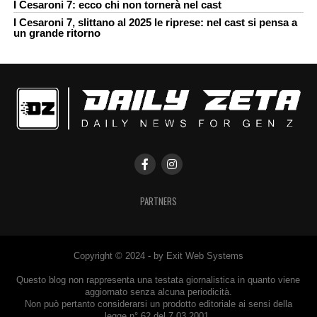
I Cesaroni 7: ecco chi non tornerà nel cast
I Cesaroni 7, slittano al 2025 le riprese: nel cast si pensa a
un grande ritorno
PARTNERS
Copyright © 2024 - by Exit Web Systems
Questo blog non rappresenta una testata giornalistica in quanto viene
aggiornato senza alcuna periodicità.
Non può pertanto considerarsi un prodotto editoriale ai sensi della
legge n° 62 del 7.03.2001.