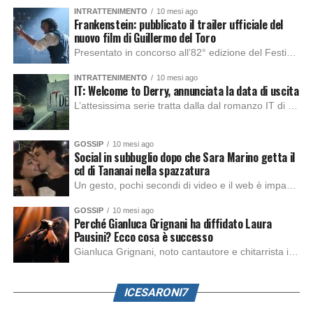
INTRATTENIMENTO
10 mesi ago
Frankenstein: pubblicato il trailer ufficiale del
nuovo film di Guillermo del Toro
Presentato in concorso all’82° edizione del Festival del Cinema di Venezia, con l’impeccabile interpretazione di Oscar Isaac, Jacob Elordi, Mia Goth e Christoph Waltz, è stato pubblicato il trailer finale della nuova trasposizione cinematografica di Frankenstein firmata dal regista Guillermo del Toro. Sarà disponibile in anteprima nei cinema selezionati dal 22 ottobre e sulla piattaforma […]
INTRATTENIMENTO
10 mesi ago
IT: Welcome to Derry, annunciata la data di uscita
L’attesissima serie tratta dalla dal romanzo IT di Stephen King, arriverà anche in Italia, molto prima del previsto, dato che nei giorni precedenti HBO Max ha rivelato la data di uscita negli Stati Uniti, è giunto il momento anche per l’Italia. La nuova serie drammatica creata dal regista Andy Muschietti, basata sul romanzo best seller […]
GOSSIP
10 mesi ago
Social in subbuglio dopo che Sara Marino getta il
cd di Tananai nella spazzatura
Un gesto, pochi secondi di video e il web è impazzito. Nella serata di domenica, Sara Marino, ex compagna di Tananai, ha pubblicato su Instagram una storia che non lasciava spazio a interpretazioni: il cd del cantante finiva dritto nella spazzatura. Un segnale forte e simbolico allo stesso tempo. Questa vicenda arriva dopo altre indicazioni […]
GOSSIP
10 mesi ago
Perché Gianluca Grignani ha diffidato Laura
Pausini? Ecco cosa è successo
Gianluca Grignani, noto cantautore e chitarrista italiano, ha recentemente inviato una diffida formale a Laura Pausini. Al centro dello scontro sembra esserci il brano più amato del cantautore italiano, nonché “la mia storia tra le dita”, che la Pausina ha reinterpretato per “Io canto 2” in varie lingue (Italiano, Spagnolo, Portoghese e Francese), dichiarando pubblicamente […]
ICESARONI7