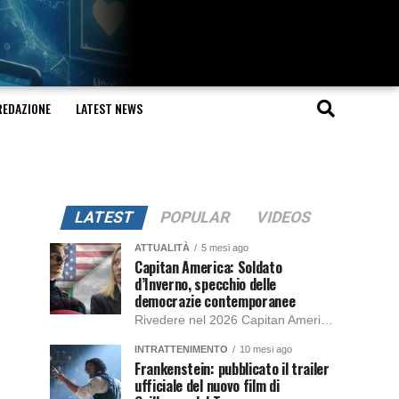
REDAZIONE
LATEST NEWS
LATEST
POPULAR
VIDEOS
ATTUALITÀ
5 mesi ago
Capitan America: Soldato
d’Inverno, specchio delle
democrazie contemporanee
Rivedere nel 2026 Capitan America: Soldato d’Inverno, fa notare elementi delle democrazie moderne attuali che presentano un impatto diretto con il pubblico e il richiamo della forza di volontà e il pensiero critico del singolo. Captain America: Soldato d’Inverno (Captain America: The Winter Soldier nella versione originale) è il secondo film del supereroe della Marvel […]
INTRATTENIMENTO
10 mesi ago
Frankenstein: pubblicato il trailer
ufficiale del nuovo film di