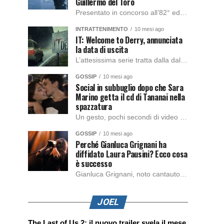
Guillermo del Toro
Presentato in concorso all’82° edizione del Festival del Cinema di Venezia, con l’impeccabile interpretazione di Oscar Isaac, Jacob Elordi, Mia Goth e Christoph Waltz, è stato pubblicato il trailer finale della nuova trasposizione cinematografica di Frankenstein firmata dal regista Guillermo del Toro. Sarà disponibile in anteprima nei cinema selezionati dal 22 ottobre e sulla piattaforma […]
INTRATTENIMENTO
10 mesi ago
IT: Welcome to Derry, annunciata
la data di uscita
L’attesissima serie tratta dalla dal romanzo IT di Stephen King, arriverà anche in Italia, molto prima del previsto, dato che nei giorni precedenti HBO Max ha rivelato la data di uscita negli Stati Uniti, è giunto il momento anche per l’Italia. La nuova serie drammatica creata dal regista Andy Muschietti, basata sul romanzo best seller […]
GOSSIP
10 mesi ago
Social in subbuglio dopo che Sara
Marino getta il cd di Tananai nella
spazzatura
Un gesto, pochi secondi di video e il web è impazzito. Nella serata di domenica, Sara Marino, ex compagna di Tananai, ha pubblicato su Instagram una storia che non lasciava spazio a interpretazioni: il cd del cantante finiva dritto nella spazzatura. Un segnale forte e simbolico allo stesso tempo. Questa vicenda arriva dopo altre indicazioni […]
GOSSIP
10 mesi ago
Perché Gianluca Grignani ha
diffidato Laura Pausini? Ecco cosa
è successo
Gianluca Grignani, noto cantautore e chitarrista italiano, ha recentemente inviato una diffida formale a Laura Pausini. Al centro dello scontro sembra esserci il brano più amato del cantautore italiano, nonché “la mia storia tra le dita”, che la Pausina ha reinterpretato per “Io canto 2” in varie lingue (Italiano, Spagnolo, Portoghese e Francese), dichiarando pubblicamente […]
JOEL
The Last of Us 2: il nuovo trailer svela il mese