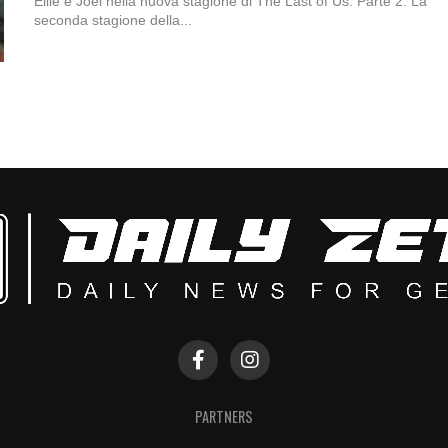
Ellie e Joel nella nuova stagione di The Last of Us: Parte 2. La
seconda stagione della...
PARTNERS