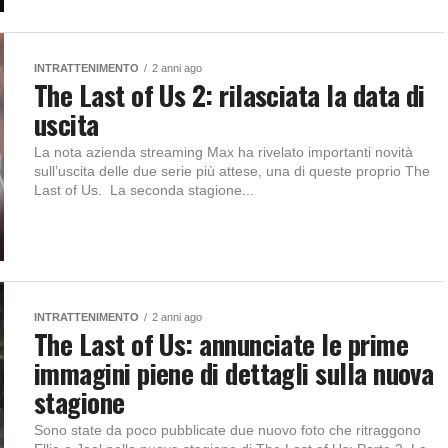
INTRATTENIMENTO
2 anni ago
The Last of Us 2: rilasciata la data di
uscita
La nota azienda streaming Max ha rivelato importanti novità
sull’uscita delle due serie più attese, una di queste proprio The
Last of Us. La seconda stagione...
INTRATTENIMENTO
2 anni ago
The Last of Us: annunciate le prime
immagini piene di dettagli sulla nuova
stagione
Sono state da poco pubblicate due nuovo foto che ritraggono