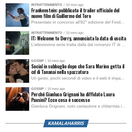
INTRATTENIMENTO
10 mesi ago
Frankenstein: pubblicato il trailer ufficiale del
nuovo film di Guillermo del Toro
Presentato in concorso all’82° edizione del Festival del Cinema di Venezia, con l’impeccabile interpretazione di Oscar Isaac, Jacob Elordi, Mia Goth e Christoph Waltz, è stato pubblicato il trailer finale della nuova trasposizione cinematografica di Frankenstein firmata dal regista Guillermo del Toro. Sarà disponibile in anteprima nei cinema selezionati dal 22 ottobre e sulla piattaforma […]
INTRATTENIMENTO
10 mesi ago
IT: Welcome to Derry, annunciata la data di uscita
L’attesissima serie tratta dalla dal romanzo IT di Stephen King, arriverà anche in Italia, molto prima del previsto, dato che nei giorni precedenti HBO Max ha rivelato la data di uscita negli Stati Uniti, è giunto il momento anche per l’Italia. La nuova serie drammatica creata dal regista Andy Muschietti, basata sul romanzo best seller […]
GOSSIP
10 mesi ago
Social in subbuglio dopo che Sara Marino getta il
cd di Tananai nella spazzatura
Un gesto, pochi secondi di video e il web è impazzito. Nella serata di domenica, Sara Marino, ex compagna di Tananai, ha pubblicato su Instagram una storia che non lasciava spazio a interpretazioni: il cd del cantante finiva dritto nella spazzatura. Un segnale forte e simbolico allo stesso tempo. Questa vicenda arriva dopo altre indicazioni […]
GOSSIP
10 mesi ago
Perché Gianluca Grignani ha diffidato Laura
Pausini? Ecco cosa è successo
Gianluca Grignani, noto cantautore e chitarrista italiano, ha recentemente inviato una diffida formale a Laura Pausini. Al centro dello scontro sembra esserci il brano più amato del cantautore italiano, nonché “la mia storia tra le dita”, che la Pausina ha reinterpretato per “Io canto 2” in varie lingue (Italiano, Spagnolo, Portoghese e Francese), dichiarando pubblicamente […]
KAMALAHARRIS