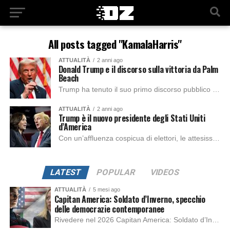
All posts tagged "KamalaHarris"
ATTUALITÀ
2 anni ago
Donald Trump e il discorso sulla vittoria da Palm
Beach
Trump ha tenuto il suo primo discorso pubblico dalla sua residenza a Palm Beach, dopo aver conquistato una vittoria elettorale che ha sorpreso e diviso l’America....
ATTUALITÀ
2 anni ago
Trump è il nuovo presidente degli Stati Uniti
d’America
Con un’affluenza cospicua di elettori, le attesissime elezioni del 2024 vengono vinte da Donald Trump. Capiamo insieme come si è votato, cosa succederà adesso e cosa...
LATEST
POPULAR
VIDEOS
ATTUALITÀ
5 mesi ago
Capitan America: Soldato d’Inverno, specchio
delle democrazie contemporanee
Rivedere nel 2026 Capitan America: Soldato d’Inverno, fa notare elementi delle democrazie moderne attuali che presentano un impatto diretto con il pubblico e il richiamo della forza di volontà e il pensiero critico del singolo. Captain America: Soldato d’Inverno (Captain America: The Winter Soldier nella versione originale) è il secondo film del supereroe della Marvel […]