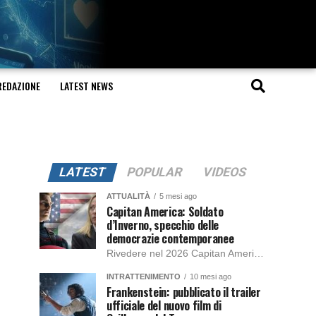
REDAZIONE
LATEST NEWS
LATEST
POPULAR
VIDEOS
ATTUALITÀ
5 mesi ago
Capitan America: Soldato
d’Inverno, specchio delle
democrazie contemporanee
Rivedere nel 2026 Capitan America: Soldato d’Inverno, fa notare elementi delle democrazie moderne attuali che presentano un impatto diretto con il pubblico e il richiamo della forza di volontà e il pensiero critico del singolo. Captain America: Soldato d’Inverno (Captain America: The Winter Soldier nella versione originale) è il secondo film del supereroe della Marvel […]
INTRATTENIMENTO
10 mesi ago
Frankenstein: pubblicato il trailer
ufficiale del nuovo film di