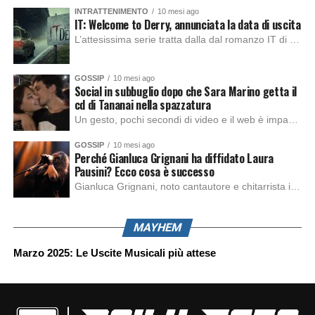
INTRATTENIMENTO
10 mesi ago
IT: Welcome to Derry, annunciata la data di uscita
L’attesissima serie tratta dalla dal romanzo IT di Stephen King, arriverà anche in Italia, molto prima del previsto, dato che nei giorni precedenti HBO Max ha rivelato la data di uscita negli Stati Uniti, è giunto il momento anche per l’Italia. La nuova serie drammatica creata dal regista Andy Muschietti, basata sul romanzo best seller […]
GOSSIP
10 mesi ago
Social in subbuglio dopo che Sara Marino getta il
cd di Tananai nella spazzatura
Un gesto, pochi secondi di video e il web è impazzito. Nella serata di domenica, Sara Marino, ex compagna di Tananai, ha pubblicato su Instagram una storia che non lasciava spazio a interpretazioni: il cd del cantante finiva dritto nella spazzatura. Un segnale forte e simbolico allo stesso tempo. Questa vicenda arriva dopo altre indicazioni […]
GOSSIP
10 mesi ago
Perché Gianluca Grignani ha diffidato Laura
Pausini? Ecco cosa è successo
Gianluca Grignani, noto cantautore e chitarrista italiano, ha recentemente inviato una diffida formale a Laura Pausini. Al centro dello scontro sembra esserci il brano più amato del cantautore italiano, nonché “la mia storia tra le dita”, che la Pausina ha reinterpretato per “Io canto 2” in varie lingue (Italiano, Spagnolo, Portoghese e Francese), dichiarando pubblicamente […]
MAYHEM
Marzo 2025: Le Uscite Musicali più attese