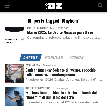
All posts tagged "Mayhem"
INTRATTENIMENTO
1 anno ago
Marzo 2025: Le Uscite Musicali più attese
Col termine di febbraio salutiamo il mese della musica sanremese. Vediamo quindi insieme, quali progetti musicali si preparano ad esordire nel mese di Marzo: VITA FUSA...
LATEST
POPULAR
VIDEOS
ATTUALITÀ
5 mesi ago
Capitan America: Soldato d’Inverno, specchio
delle democrazie contemporanee
Rivedere nel 2026 Capitan America: Soldato d’Inverno, fa notare elementi delle democrazie moderne attuali che presentano un impatto diretto con il pubblico e il richiamo della forza di volontà e il pensiero critico del singolo. Captain America: Soldato d’Inverno (Captain America: The Winter Soldier nella versione originale) è il secondo film del supereroe della Marvel […]
INTRATTENIMENTO
10 mesi ago
Frankenstein: pubblicato il trailer ufficiale del
nuovo film di Guillermo del Toro
Presentato in concorso all’82° edizione del Festival del Cinema di Venezia, con l’impeccabile interpretazione di Oscar Isaac, Jacob Elordi, Mia Goth e Christoph Waltz, è stato pubblicato il trailer finale della nuova trasposizione cinematografica di Frankenstein firmata dal regista Guillermo del Toro. Sarà disponibile in anteprima nei cinema selezionati dal 22 ottobre e sulla piattaforma […]