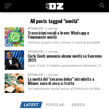
All posts tagged "novità"
ATTUALITÀ
2 anni ago
Trascrizioni vocali a breve: Whatsapp e
l’imminente novità
Sembra proprio che a breve ci sarà la possibilità di usufruire di un’ulteriore funzione annunciata da Whatsapp: si tratta della trascrizione dei vocali direttamente dal proprio...
ATTUALITÀ
2 anni ago
Carlo Conti annuncia alcune novità su Sanremo
2025
Carlo Conti, il celebre presentatore televisivo, ha recentemente annunciato alcune delle principali novità che caratterizzeranno l’edizione 2025 del Festival di Sanremo, di cui sarà il nuovo...
ATTUALITÀ
2 anni ago
La novità del “cesareo dolce” introdotta a
Milano: ecco di cosa si tratta
Un’importante novità arriva al Policlinico di Milano, uno dei centri medici più rinomati del paese. Le madri che affrontano un parto cesareo programmato avranno la possibilità...
LATEST
POPULAR
VIDEOS