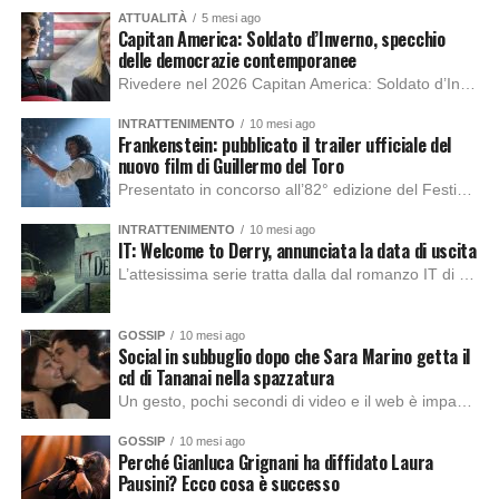
ATTUALITÀ
5 mesi ago
Capitan America: Soldato d’Inverno, specchio
delle democrazie contemporanee
Rivedere nel 2026 Capitan America: Soldato d’Inverno, fa notare elementi delle democrazie moderne attuali che presentano un impatto diretto con il pubblico e il richiamo della forza di volontà e il pensiero critico del singolo. Captain America: Soldato d’Inverno (Captain America: The Winter Soldier nella versione originale) è il secondo film del supereroe della Marvel […]
INTRATTENIMENTO
10 mesi ago
Frankenstein: pubblicato il trailer ufficiale del
nuovo film di Guillermo del Toro
Presentato in concorso all’82° edizione del Festival del Cinema di Venezia, con l’impeccabile interpretazione di Oscar Isaac, Jacob Elordi, Mia Goth e Christoph Waltz, è stato pubblicato il trailer finale della nuova trasposizione cinematografica di Frankenstein firmata dal regista Guillermo del Toro. Sarà disponibile in anteprima nei cinema selezionati dal 22 ottobre e sulla piattaforma […]
INTRATTENIMENTO
10 mesi ago
IT: Welcome to Derry, annunciata la data di uscita
L’attesissima serie tratta dalla dal romanzo IT di Stephen King, arriverà anche in Italia, molto prima del previsto, dato che nei giorni precedenti HBO Max ha rivelato la data di uscita negli Stati Uniti, è giunto il momento anche per l’Italia. La nuova serie drammatica creata dal regista Andy Muschietti, basata sul romanzo best seller […]
GOSSIP
10 mesi ago
Social in subbuglio dopo che Sara Marino getta il
cd di Tananai nella spazzatura
Un gesto, pochi secondi di video e il web è impazzito. Nella serata di domenica, Sara Marino, ex compagna di Tananai, ha pubblicato su Instagram una storia che non lasciava spazio a interpretazioni: il cd del cantante finiva dritto nella spazzatura. Un segnale forte e simbolico allo stesso tempo. Questa vicenda arriva dopo altre indicazioni […]
GOSSIP
10 mesi ago
Perché Gianluca Grignani ha diffidato Laura
Pausini? Ecco cosa è successo