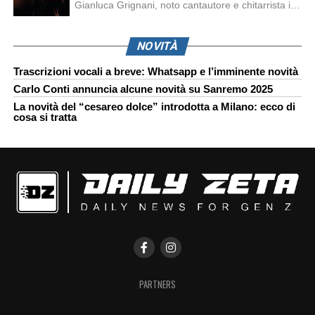
Gianluca Grignani, noto cantautore e chitarrista italiano, ha recentemente inviato una diffida formale a Laura Pausini. Al centro dello scontro sembra esserci il brano più amato del cantautore italiano, nonché “la mia storia tra le dita”, che la Pausina ha reinterpretato per “Io canto 2” in varie lingue (Italiano, Spagnolo, Portoghese e Francese), dichiarando pubblicamente […]
NOVITÀ
Trascrizioni vocali a breve: Whatsapp e l’imminente novità
Carlo Conti annuncia alcune novità su Sanremo 2025
La novità del “cesareo dolce” introdotta a Milano: ecco di
cosa si tratta
PARTNERS