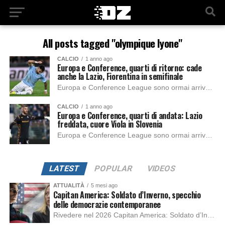
All posts tagged "olympique lyone"
CALCIO
1 anno ago
Europa e Conference, quarti di ritorno: cade
anche la Lazio, Fiorentina in semifinale
Europa e Conference League sono ormai arrivate ai quarti di finale, con le gare di ritorno che hanno chiuso questa fase delle competizioni. La serata dà...
CALCIO
1 anno ago
Europa e Conference, quarti di andata: Lazio
freddata, cuore Viola in Slovenia
Europa e Conference League sono ormai arrivate ai quarti di finale, con le gare di andata che hanno già fornito i loro verdetti. Serata dolceamara per...
LATEST
POPULAR
VIDEOS
ATTUALITÀ
5 mesi ago
Capitan America: Soldato d’Inverno, specchio
delle democrazie contemporanee
Rivedere nel 2026 Capitan America: Soldato d’Inverno, fa notare elementi delle democrazie moderne attuali che presentano un impatto diretto con il pubblico e il richiamo della forza di volontà e il pensiero critico del singolo. Captain America: Soldato d’Inverno (Captain America: The Winter Soldier nella versione originale) è il secondo film del supereroe della Marvel […]