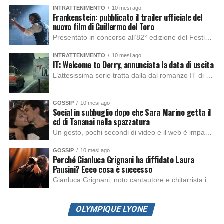
INTRATTENIMENTO
10 mesi ago
Frankenstein: pubblicato il trailer ufficiale del
nuovo film di Guillermo del Toro
Presentato in concorso all’82° edizione del Festival del Cinema di Venezia, con l’impeccabile interpretazione di Oscar Isaac, Jacob Elordi, Mia Goth e Christoph Waltz, è stato pubblicato il trailer finale della nuova trasposizione cinematografica di Frankenstein firmata dal regista Guillermo del Toro. Sarà disponibile in anteprima nei cinema selezionati dal 22 ottobre e sulla piattaforma […]
INTRATTENIMENTO
10 mesi ago
IT: Welcome to Derry, annunciata la data di uscita
L’attesissima serie tratta dalla dal romanzo IT di Stephen King, arriverà anche in Italia, molto prima del previsto, dato che nei giorni precedenti HBO Max ha rivelato la data di uscita negli Stati Uniti, è giunto il momento anche per l’Italia. La nuova serie drammatica creata dal regista Andy Muschietti, basata sul romanzo best seller […]
GOSSIP
10 mesi ago
Social in subbuglio dopo che Sara Marino getta il
cd di Tananai nella spazzatura
Un gesto, pochi secondi di video e il web è impazzito. Nella serata di domenica, Sara Marino, ex compagna di Tananai, ha pubblicato su Instagram una storia che non lasciava spazio a interpretazioni: il cd del cantante finiva dritto nella spazzatura. Un segnale forte e simbolico allo stesso tempo. Questa vicenda arriva dopo altre indicazioni […]
GOSSIP
10 mesi ago
Perché Gianluca Grignani ha diffidato Laura
Pausini? Ecco cosa è successo
Gianluca Grignani, noto cantautore e chitarrista italiano, ha recentemente inviato una diffida formale a Laura Pausini. Al centro dello scontro sembra esserci il brano più amato del cantautore italiano, nonché “la mia storia tra le dita”, che la Pausina ha reinterpretato per “Io canto 2” in varie lingue (Italiano, Spagnolo, Portoghese e Francese), dichiarando pubblicamente […]
OLYMPIQUE LYONE