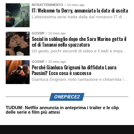
INTRATTENIMENTO
10 mesi ago
IT: Welcome to Derry, annunciata la data di uscita
L’attesissima serie tratta dalla dal romanzo IT di Stephen King, arriverà anche in Italia, molto prima del previsto, dato che nei giorni precedenti HBO Max ha rivelato la data di uscita negli Stati Uniti, è giunto il momento anche per l’Italia. La nuova serie drammatica creata dal regista Andy Muschietti, basata sul romanzo best seller […]
GOSSIP
10 mesi ago
Social in subbuglio dopo che Sara Marino getta il
cd di Tananai nella spazzatura
Un gesto, pochi secondi di video e il web è impazzito. Nella serata di domenica, Sara Marino, ex compagna di Tananai, ha pubblicato su Instagram una storia che non lasciava spazio a interpretazioni: il cd del cantante finiva dritto nella spazzatura. Un segnale forte e simbolico allo stesso tempo. Questa vicenda arriva dopo altre indicazioni […]
GOSSIP
10 mesi ago
Perché Gianluca Grignani ha diffidato Laura
Pausini? Ecco cosa è successo
Gianluca Grignani, noto cantautore e chitarrista italiano, ha recentemente inviato una diffida formale a Laura Pausini. Al centro dello scontro sembra esserci il brano più amato del cantautore italiano, nonché “la mia storia tra le dita”, che la Pausina ha reinterpretato per “Io canto 2” in varie lingue (Italiano, Spagnolo, Portoghese e Francese), dichiarando pubblicamente […]
ONEPIECE2
TUDUM: Netflix annuncia in anteprima i trailer e le clip
delle serie e film più attesi