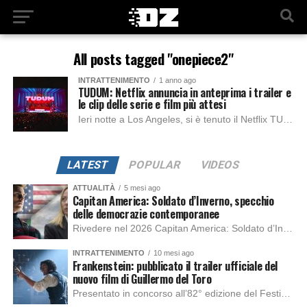
All posts tagged "onepiece2"
INTRATTENIMENTO
1 anno ago
TUDUM: Netflix annuncia in anteprima i trailer e
le clip delle serie e film più attesi
Ieri notte a Los Angeles, si è tenuto il Netflix TUDUM, il famoso evento di promozione della piattaforma streaming più famosa al mondo, che presenta in...
LATEST
POPULAR
VIDEOS
ATTUALITÀ
5 mesi ago
Capitan America: Soldato d’Inverno, specchio
delle democrazie contemporanee
Rivedere nel 2026 Capitan America: Soldato d’Inverno, fa notare elementi delle democrazie moderne attuali che presentano un impatto diretto con il pubblico e il richiamo della forza di volontà e il pensiero critico del singolo. Captain America: Soldato d’Inverno (Captain America: The Winter Soldier nella versione originale) è il secondo film del supereroe della Marvel […]
INTRATTENIMENTO
10 mesi ago
Frankenstein: pubblicato il trailer ufficiale del
nuovo film di Guillermo del Toro
Presentato in concorso all’82° edizione del Festival del Cinema di Venezia, con l’impeccabile interpretazione di Oscar Isaac, Jacob Elordi, Mia Goth e Christoph Waltz, è stato pubblicato il trailer finale della nuova trasposizione cinematografica di Frankenstein firmata dal regista Guillermo del Toro. Sarà disponibile in anteprima nei cinema selezionati dal 22 ottobre e sulla piattaforma […]