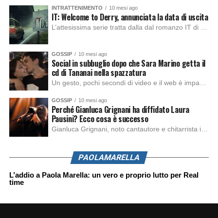
INTRATTENIMENTO
10 mesi ago
IT: Welcome to Derry, annunciata la data di uscita
L’attesissima serie tratta dalla dal romanzo IT di Stephen King, arriverà anche in Italia, molto prima del previsto, dato che nei giorni precedenti HBO Max ha rivelato la data di uscita negli Stati Uniti, è giunto il momento anche per l’Italia. La nuova serie drammatica creata dal regista Andy Muschietti, basata sul romanzo best seller […]
GOSSIP
10 mesi ago
Social in subbuglio dopo che Sara Marino getta il
cd di Tananai nella spazzatura
Un gesto, pochi secondi di video e il web è impazzito. Nella serata di domenica, Sara Marino, ex compagna di Tananai, ha pubblicato su Instagram una storia che non lasciava spazio a interpretazioni: il cd del cantante finiva dritto nella spazzatura. Un segnale forte e simbolico allo stesso tempo. Questa vicenda arriva dopo altre indicazioni […]
GOSSIP
10 mesi ago
Perché Gianluca Grignani ha diffidato Laura
Pausini? Ecco cosa è successo
Gianluca Grignani, noto cantautore e chitarrista italiano, ha recentemente inviato una diffida formale a Laura Pausini. Al centro dello scontro sembra esserci il brano più amato del cantautore italiano, nonché “la mia storia tra le dita”, che la Pausina ha reinterpretato per “Io canto 2” in varie lingue (Italiano, Spagnolo, Portoghese e Francese), dichiarando pubblicamente […]
PAOLAMARELLA
L’addio a Paola Marella: un vero e proprio lutto per Real
time