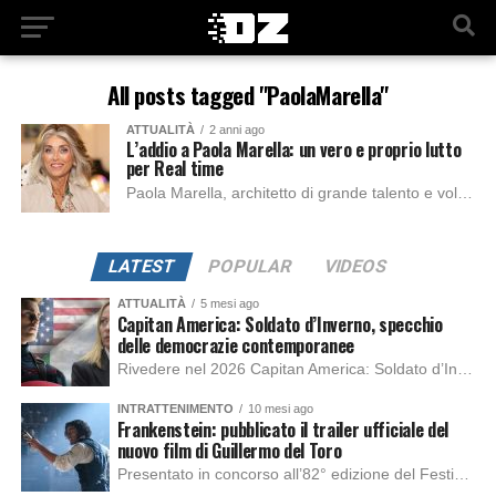
All posts tagged "PaolaMarella"
ATTUALITÀ
2 anni ago
L’addio a Paola Marella: un vero e proprio lutto
per Real time
Paola Marella, architetto di grande talento e volto celebre del canale televisivo Real Time, ricordata soprattutto per progarmmi come “Vendo casa disperatamente” si è spenta all’età...
LATEST
POPULAR
VIDEOS
ATTUALITÀ
5 mesi ago
Capitan America: Soldato d’Inverno, specchio
delle democrazie contemporanee
Rivedere nel 2026 Capitan America: Soldato d’Inverno, fa notare elementi delle democrazie moderne attuali che presentano un impatto diretto con il pubblico e il richiamo della forza di volontà e il pensiero critico del singolo. Captain America: Soldato d’Inverno (Captain America: The Winter Soldier nella versione originale) è il secondo film del supereroe della Marvel […]
INTRATTENIMENTO
10 mesi ago
Frankenstein: pubblicato il trailer ufficiale del
nuovo film di Guillermo del Toro
Presentato in concorso all’82° edizione del Festival del Cinema di Venezia, con l’impeccabile interpretazione di Oscar Isaac, Jacob Elordi, Mia Goth e Christoph Waltz, è stato pubblicato il trailer finale della nuova trasposizione cinematografica di Frankenstein firmata dal regista Guillermo del Toro. Sarà disponibile in anteprima nei cinema selezionati dal 22 ottobre e sulla piattaforma […]