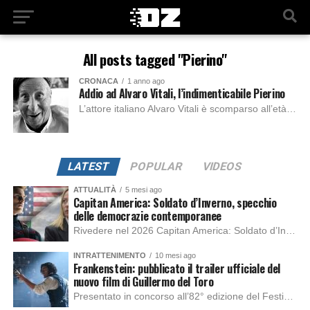
All posts tagged "Pierino"
CRONACA
1 anno ago
Addio ad Alvaro Vitali, l’indimenticabile Pierino
L’attore italiano Alvaro Vitali è scomparso all’età di 75 anni, lasciando un vuoto nel mondo dello spettacolo. Vitali è stato noto soprattutto per il personaggio di...
LATEST
POPULAR
VIDEOS
ATTUALITÀ
5 mesi ago
Capitan America: Soldato d’Inverno, specchio
delle democrazie contemporanee
Rivedere nel 2026 Capitan America: Soldato d’Inverno, fa notare elementi delle democrazie moderne attuali che presentano un impatto diretto con il pubblico e il richiamo della forza di volontà e il pensiero critico del singolo. Captain America: Soldato d’Inverno (Captain America: The Winter Soldier nella versione originale) è il secondo film del supereroe della Marvel […]
INTRATTENIMENTO
10 mesi ago
Frankenstein: pubblicato il trailer ufficiale del
nuovo film di Guillermo del Toro
Presentato in concorso all’82° edizione del Festival del Cinema di Venezia, con l’impeccabile interpretazione di Oscar Isaac, Jacob Elordi, Mia Goth e Christoph Waltz, è stato pubblicato il trailer finale della nuova trasposizione cinematografica di Frankenstein firmata dal regista Guillermo del Toro. Sarà disponibile in anteprima nei cinema selezionati dal 22 ottobre e sulla piattaforma […]