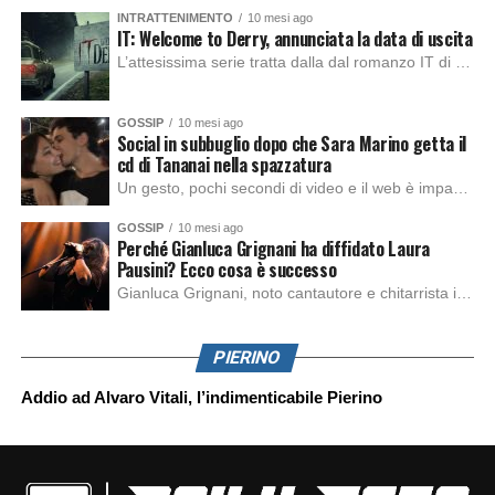
INTRATTENIMENTO
10 mesi ago
IT: Welcome to Derry, annunciata la data di uscita
L’attesissima serie tratta dalla dal romanzo IT di Stephen King, arriverà anche in Italia, molto prima del previsto, dato che nei giorni precedenti HBO Max ha rivelato la data di uscita negli Stati Uniti, è giunto il momento anche per l’Italia. La nuova serie drammatica creata dal regista Andy Muschietti, basata sul romanzo best seller […]
GOSSIP
10 mesi ago
Social in subbuglio dopo che Sara Marino getta il
cd di Tananai nella spazzatura
Un gesto, pochi secondi di video e il web è impazzito. Nella serata di domenica, Sara Marino, ex compagna di Tananai, ha pubblicato su Instagram una storia che non lasciava spazio a interpretazioni: il cd del cantante finiva dritto nella spazzatura. Un segnale forte e simbolico allo stesso tempo. Questa vicenda arriva dopo altre indicazioni […]
GOSSIP
10 mesi ago
Perché Gianluca Grignani ha diffidato Laura
Pausini? Ecco cosa è successo
Gianluca Grignani, noto cantautore e chitarrista italiano, ha recentemente inviato una diffida formale a Laura Pausini. Al centro dello scontro sembra esserci il brano più amato del cantautore italiano, nonché “la mia storia tra le dita”, che la Pausina ha reinterpretato per “Io canto 2” in varie lingue (Italiano, Spagnolo, Portoghese e Francese), dichiarando pubblicamente […]
PIERINO
Addio ad Alvaro Vitali, l’indimenticabile Pierino