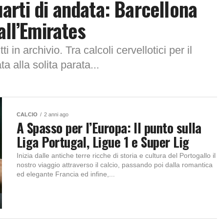
rti di andata: Barcellona
all’Emirates
tti in archivio. Tra calcoli cervellotici per il
a alla solita parata...
CALCIO
2 anni ago
A Spasso per l’Europa: Il punto sulla
Liga Portugal, Ligue 1 e Super Lig
Inizia dalle antiche terre ricche di storia e cultura del Portogallo il
nostro viaggio attraverso il calcio, passando poi dalla romantica
ed elegante Francia ed infine,...