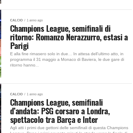
CALCIO
1 anno ago
Champions League, semifinali di
ritorno: Romanzo Nerazzurro, estasi a
Parigi
E alla fine rimasero solo in due… In attesa dell’ultimo atto, in
programma il 31 maggio a Monaco di Baviera, le due gare di
ritorno hanno...
CALCIO
1 anno ago
Champions League, semifinali
d’andata: PSG corsaro a Londra,
spettacolo tra Barça e Inter
Agli atti i primi due gettoni delle semifinali di questa Champions