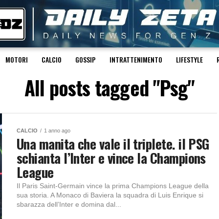
MOTORI
CALCIO
GOSSIP
INTRATTENIMENTO
LIFESTYLE
All posts tagged "Psg"
CALCIO
1 anno ago
Una manita che vale il triplete. il PSG
schianta l’Inter e vince la Champions
League
Il Paris Saint-Germain vince la prima Champions League della
sua storia. A Monaco di Baviera la squadra di Luis Enrique si
sbarazza dell’Inter e domina dal...