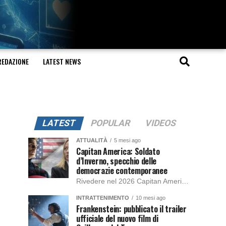
REDAZIONE
LATEST NEWS
LATEST
POPULAR
VIDEOS
ATTUALITÀ
5 mesi ago
Capitan America: Soldato
d’Inverno, specchio delle
democrazie contemporanee
Rivedere nel 2026 Capitan America: Soldato d’Inverno, fa notare elementi delle democrazie moderne attuali che presentano un impatto diretto con il pubblico e il richiamo della forza di volontà e il pensiero critico del singolo. Captain America: Soldato d’Inverno (Captain America: The Winter Soldier nella versione originale) è il secondo film del supereroe della Marvel […]
INTRATTENIMENTO
10 mesi ago
Frankenstein: pubblicato il trailer
ufficiale del nuovo film di