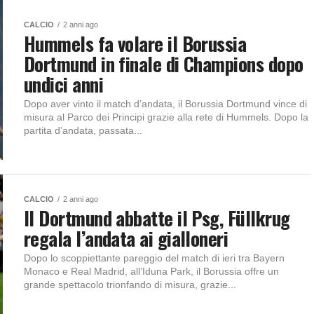
CALCIO
2 anni ago
Hummels fa volare il Borussia
Dortmund in finale di Champions dopo
undici anni
Dopo aver vinto il match d’andata, il Borussia Dortmund vince di
misura al Parco dei Principi grazie alla rete di Hummels. Dopo la
partita d’andata, passata...
CALCIO
2 anni ago
Il Dortmund abbatte il Psg, Füllkrug
regala l’andata ai gialloneri
Dopo lo scoppiettante pareggio del match di ieri tra Bayern
Monaco e Real Madrid, all’Iduna Park, il Borussia offre un
grande spettacolo trionfando di misura, grazie...