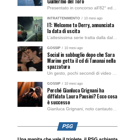
Guillermo del Toro
Presentato in concorso all’82° edizione del Festival del Cinema di Venezia, con l’impeccabile interpretazione di Oscar Isaac, Jacob Elordi, Mia Goth e Christoph Waltz, è stato pubblicato il trailer finale della nuova trasposizione cinematografica di Frankenstein firmata dal regista Guillermo del Toro. Sarà disponibile in anteprima nei cinema selezionati dal 22 ottobre e sulla piattaforma […]
INTRATTENIMENTO
10 mesi ago
IT: Welcome to Derry, annunciata
la data di uscita
L’attesissima serie tratta dalla dal romanzo IT di Stephen King, arriverà anche in Italia, molto prima del previsto, dato che nei giorni precedenti HBO Max ha rivelato la data di uscita negli Stati Uniti, è giunto il momento anche per l’Italia. La nuova serie drammatica creata dal regista Andy Muschietti, basata sul romanzo best seller […]
GOSSIP
10 mesi ago
Social in subbuglio dopo che Sara
Marino getta il cd di Tananai nella
spazzatura
Un gesto, pochi secondi di video e il web è impazzito. Nella serata di domenica, Sara Marino, ex compagna di Tananai, ha pubblicato su Instagram una storia che non lasciava spazio a interpretazioni: il cd del cantante finiva dritto nella spazzatura. Un segnale forte e simbolico allo stesso tempo. Questa vicenda arriva dopo altre indicazioni […]
GOSSIP
10 mesi ago
Perché Gianluca Grignani ha
diffidato Laura Pausini? Ecco cosa
è successo
Gianluca Grignani, noto cantautore e chitarrista italiano, ha recentemente inviato una diffida formale a Laura Pausini. Al centro dello scontro sembra esserci il brano più amato del cantautore italiano, nonché “la mia storia tra le dita”, che la Pausina ha reinterpretato per “Io canto 2” in varie lingue (Italiano, Spagnolo, Portoghese e Francese), dichiarando pubblicamente […]
PSG
Una manita che vale il triplete. il PSG schianta