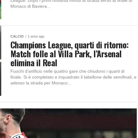
League. Dopo i primi novanta minuti la strada verso la finale di
Monaco di Baviera...
CALCIO
1 anno ago
Champions League, quarti di ritorno:
Match folle al Villa Park, l’Arsenal
elimina il Real
Fuochi d’artificio nelle quattro gare che chiudono i quarti di
finale. Si è completato e inquadrato il tabellone delle semifinali, e
adesso la strada per Monaco...