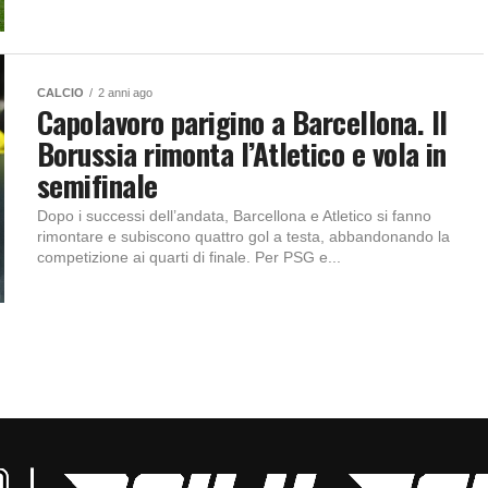
CALCIO
2 anni ago
Capolavoro parigino a Barcellona. Il
Borussia rimonta l’Atletico e vola in
semifinale
Dopo i successi dell’andata, Barcellona e Atletico si fanno
rimontare e subiscono quattro gol a testa, abbandonando la
competizione ai quarti di finale. Per PSG e...