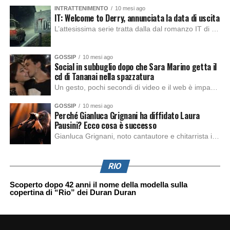
INTRATTENIMENTO
10 mesi ago
IT: Welcome to Derry, annunciata la data di uscita
L’attesissima serie tratta dalla dal romanzo IT di Stephen King, arriverà anche in Italia, molto prima del previsto, dato che nei giorni precedenti HBO Max ha rivelato la data di uscita negli Stati Uniti, è giunto il momento anche per l’Italia. La nuova serie drammatica creata dal regista Andy Muschietti, basata sul romanzo best seller […]
GOSSIP
10 mesi ago
Social in subbuglio dopo che Sara Marino getta il
cd di Tananai nella spazzatura
Un gesto, pochi secondi di video e il web è impazzito. Nella serata di domenica, Sara Marino, ex compagna di Tananai, ha pubblicato su Instagram una storia che non lasciava spazio a interpretazioni: il cd del cantante finiva dritto nella spazzatura. Un segnale forte e simbolico allo stesso tempo. Questa vicenda arriva dopo altre indicazioni […]
GOSSIP
10 mesi ago
Perché Gianluca Grignani ha diffidato Laura
Pausini? Ecco cosa è successo
Gianluca Grignani, noto cantautore e chitarrista italiano, ha recentemente inviato una diffida formale a Laura Pausini. Al centro dello scontro sembra esserci il brano più amato del cantautore italiano, nonché “la mia storia tra le dita”, che la Pausina ha reinterpretato per “Io canto 2” in varie lingue (Italiano, Spagnolo, Portoghese e Francese), dichiarando pubblicamente […]
RIO
Scoperto dopo 42 anni il nome della modella sulla
copertina di “Rio” dei Duran Duran