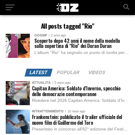
All posts tagged "Rio"
GOSSIP
2 anni ago
Scoperto dopo 42 anni il nome della modella
sulla copertina di “Rio” dei Duran Duran
L’album “Rio” ha segnato un punto di svolta per i Duran Duran, consolidando il loro successo internazionale grazie a brani come “Hungry Like the Wolf”, “Save...
LATEST
POPULAR
VIDEOS
ATTUALITÀ
5 mesi ago
Capitan America: Soldato d’Inverno, specchio
delle democrazie contemporanee
Rivedere nel 2026 Capitan America: Soldato d’Inverno, fa notare elementi delle democrazie moderne attuali che presentano un impatto diretto con il pubblico e il richiamo della forza di volontà e il pensiero critico del singolo. Captain America: Soldato d’Inverno (Captain America: The Winter Soldier nella versione originale) è il secondo film del supereroe della Marvel […]
INTRATTENIMENTO
10 mesi ago
Frankenstein: pubblicato il trailer ufficiale del
nuovo film di Guillermo del Toro
Presentato in concorso all’82° edizione del Festival del Cinema di Venezia, con l’impeccabile interpretazione di Oscar Isaac, Jacob Elordi, Mia Goth e Christoph Waltz, è stato pubblicato il trailer finale della nuova trasposizione cinematografica di Frankenstein firmata dal regista Guillermo del Toro. Sarà disponibile in anteprima nei cinema selezionati dal 22 ottobre e sulla piattaforma […]