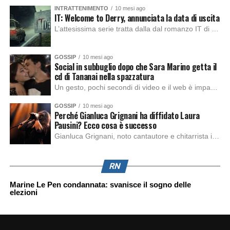
INTRATTENIMENTO
10 mesi ago
IT: Welcome to Derry, annunciata la data di uscita
L’attesissima serie tratta dalla dal romanzo IT di Stephen King, arriverà anche in Italia, molto prima del previsto, dato che nei giorni precedenti HBO Max ha rivelato la data di uscita negli Stati Uniti, è giunto il momento anche per l’Italia. La nuova serie drammatica creata dal regista Andy Muschietti, basata sul romanzo best seller […]
GOSSIP
10 mesi ago
Social in subbuglio dopo che Sara Marino getta il
cd di Tananai nella spazzatura
Un gesto, pochi secondi di video e il web è impazzito. Nella serata di domenica, Sara Marino, ex compagna di Tananai, ha pubblicato su Instagram una storia che non lasciava spazio a interpretazioni: il cd del cantante finiva dritto nella spazzatura. Un segnale forte e simbolico allo stesso tempo. Questa vicenda arriva dopo altre indicazioni […]
GOSSIP
10 mesi ago
Perché Gianluca Grignani ha diffidato Laura
Pausini? Ecco cosa è successo
Gianluca Grignani, noto cantautore e chitarrista italiano, ha recentemente inviato una diffida formale a Laura Pausini. Al centro dello scontro sembra esserci il brano più amato del cantautore italiano, nonché “la mia storia tra le dita”, che la Pausina ha reinterpretato per “Io canto 2” in varie lingue (Italiano, Spagnolo, Portoghese e Francese), dichiarando pubblicamente […]
RN
Marine Le Pen condannata: svanisce il sogno delle
elezioni