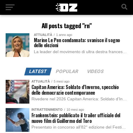
All posts tagged "rn"
ATTUALITÀ
1 anno ago
Marine Le Pen condannata: svanisce il sogno
delle elezioni
La leader del movimento di ultra destra francese RN, Marine Le Pen è stata dichiarata ineleggibile e, insieme ad otto eurodeputati, dichiarata colpevole di appropriazione indebita...
LATEST
POPULAR
VIDEOS
ATTUALITÀ
5 mesi ago
Capitan America: Soldato d’Inverno, specchio
delle democrazie contemporanee
Rivedere nel 2026 Capitan America: Soldato d’Inverno, fa notare elementi delle democrazie moderne attuali che presentano un impatto diretto con il pubblico e il richiamo della forza di volontà e il pensiero critico del singolo. Captain America: Soldato d’Inverno (Captain America: The Winter Soldier nella versione originale) è il secondo film del supereroe della Marvel […]
INTRATTENIMENTO
10 mesi ago
Frankenstein: pubblicato il trailer ufficiale del
nuovo film di Guillermo del Toro
Presentato in concorso all’82° edizione del Festival del Cinema di Venezia, con l’impeccabile interpretazione di Oscar Isaac, Jacob Elordi, Mia Goth e Christoph Waltz, è stato pubblicato il trailer finale della nuova trasposizione cinematografica di Frankenstein firmata dal regista Guillermo del Toro. Sarà disponibile in anteprima nei cinema selezionati dal 22 ottobre e sulla piattaforma […]