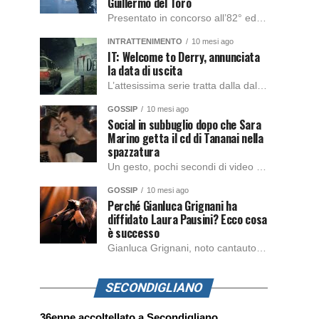
Guillermo del Toro
Presentato in concorso all’82° edizione del Festival del Cinema di Venezia, con l’impeccabile interpretazione di Oscar Isaac, Jacob Elordi, Mia Goth e Christoph Waltz, è stato pubblicato il trailer finale della nuova trasposizione cinematografica di Frankenstein firmata dal regista Guillermo del Toro. Sarà disponibile in anteprima nei cinema selezionati dal 22 ottobre e sulla piattaforma […]
INTRATTENIMENTO
10 mesi ago
IT: Welcome to Derry, annunciata
la data di uscita
L’attesissima serie tratta dalla dal romanzo IT di Stephen King, arriverà anche in Italia, molto prima del previsto, dato che nei giorni precedenti HBO Max ha rivelato la data di uscita negli Stati Uniti, è giunto il momento anche per l’Italia. La nuova serie drammatica creata dal regista Andy Muschietti, basata sul romanzo best seller […]
GOSSIP
10 mesi ago
Social in subbuglio dopo che Sara
Marino getta il cd di Tananai nella
spazzatura
Un gesto, pochi secondi di video e il web è impazzito. Nella serata di domenica, Sara Marino, ex compagna di Tananai, ha pubblicato su Instagram una storia che non lasciava spazio a interpretazioni: il cd del cantante finiva dritto nella spazzatura. Un segnale forte e simbolico allo stesso tempo. Questa vicenda arriva dopo altre indicazioni […]
GOSSIP
10 mesi ago
Perché Gianluca Grignani ha
diffidato Laura Pausini? Ecco cosa
è successo
Gianluca Grignani, noto cantautore e chitarrista italiano, ha recentemente inviato una diffida formale a Laura Pausini. Al centro dello scontro sembra esserci il brano più amato del cantautore italiano, nonché “la mia storia tra le dita”, che la Pausina ha reinterpretato per “Io canto 2” in varie lingue (Italiano, Spagnolo, Portoghese e Francese), dichiarando pubblicamente […]
SECONDIGLIANO
36enne accoltellato a Secondigliano