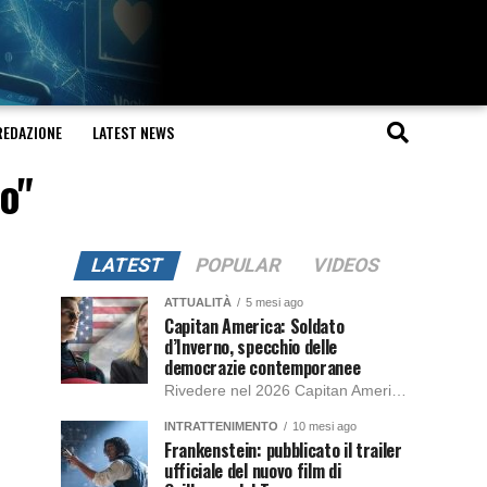
REDAZIONE
LATEST NEWS
o"
LATEST
POPULAR
VIDEOS
ATTUALITÀ
5 mesi ago
Capitan America: Soldato
d’Inverno, specchio delle
democrazie contemporanee
Rivedere nel 2026 Capitan America: Soldato d’Inverno, fa notare elementi delle democrazie moderne attuali che presentano un impatto diretto con il pubblico e il richiamo della forza di volontà e il pensiero critico del singolo. Captain America: Soldato d’Inverno (Captain America: The Winter Soldier nella versione originale) è il secondo film del supereroe della Marvel […]
INTRATTENIMENTO
10 mesi ago
Frankenstein: pubblicato il trailer
ufficiale del nuovo film di