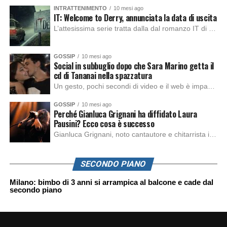
INTRATTENIMENTO
10 mesi ago
IT: Welcome to Derry, annunciata la data di uscita
L’attesissima serie tratta dalla dal romanzo IT di Stephen King, arriverà anche in Italia, molto prima del previsto, dato che nei giorni precedenti HBO Max ha rivelato la data di uscita negli Stati Uniti, è giunto il momento anche per l’Italia. La nuova serie drammatica creata dal regista Andy Muschietti, basata sul romanzo best seller […]
GOSSIP
10 mesi ago
Social in subbuglio dopo che Sara Marino getta il
cd di Tananai nella spazzatura
Un gesto, pochi secondi di video e il web è impazzito. Nella serata di domenica, Sara Marino, ex compagna di Tananai, ha pubblicato su Instagram una storia che non lasciava spazio a interpretazioni: il cd del cantante finiva dritto nella spazzatura. Un segnale forte e simbolico allo stesso tempo. Questa vicenda arriva dopo altre indicazioni […]
GOSSIP
10 mesi ago
Perché Gianluca Grignani ha diffidato Laura
Pausini? Ecco cosa è successo
Gianluca Grignani, noto cantautore e chitarrista italiano, ha recentemente inviato una diffida formale a Laura Pausini. Al centro dello scontro sembra esserci il brano più amato del cantautore italiano, nonché “la mia storia tra le dita”, che la Pausina ha reinterpretato per “Io canto 2” in varie lingue (Italiano, Spagnolo, Portoghese e Francese), dichiarando pubblicamente […]
SECONDO PIANO
Milano: bimbo di 3 anni si arrampica al balcone e cade dal
secondo piano