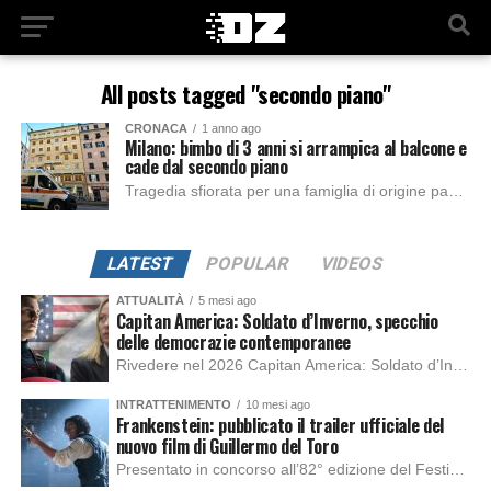
All posts tagged "secondo piano"
CRONACA
1 anno ago
Milano: bimbo di 3 anni si arrampica al balcone e
cade dal secondo piano
Tragedia sfiorata per una famiglia di origine pakistana in Via Costantino Baroni 19, nel quartiere di Gratosoglio, situato nella periferia meridionale di Milano. Il fatto è...
LATEST
POPULAR
VIDEOS
ATTUALITÀ
5 mesi ago
Capitan America: Soldato d’Inverno, specchio
delle democrazie contemporanee
Rivedere nel 2026 Capitan America: Soldato d’Inverno, fa notare elementi delle democrazie moderne attuali che presentano un impatto diretto con il pubblico e il richiamo della forza di volontà e il pensiero critico del singolo. Captain America: Soldato d’Inverno (Captain America: The Winter Soldier nella versione originale) è il secondo film del supereroe della Marvel […]
INTRATTENIMENTO
10 mesi ago
Frankenstein: pubblicato il trailer ufficiale del
nuovo film di Guillermo del Toro
Presentato in concorso all’82° edizione del Festival del Cinema di Venezia, con l’impeccabile interpretazione di Oscar Isaac, Jacob Elordi, Mia Goth e Christoph Waltz, è stato pubblicato il trailer finale della nuova trasposizione cinematografica di Frankenstein firmata dal regista Guillermo del Toro. Sarà disponibile in anteprima nei cinema selezionati dal 22 ottobre e sulla piattaforma […]