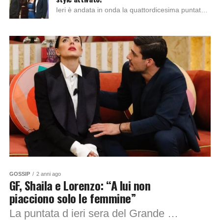
Ieri è andata in onda la quattordicesima puntata del Grande Fratello, come sempre ha condotto Alfonso Signorini accompagnato da Rebecca Staffelli, Cesara Buonamici e Beatrice Luzzi....
GOSSIP
2 anni ago
GF, Shaila e Lorenzo: “A lui non
piacciono solo le femmine”
La puntata d ieri sera del Grande Fratello, come da copione, ci ha regalato delle perle. Il programma condotto da Alfonso Signorini e affiancato da Beatrice...