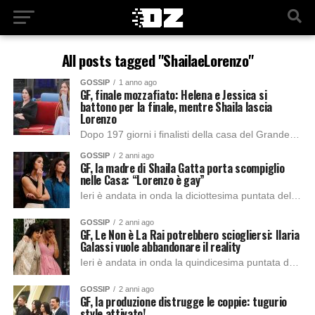
All posts tagged "ShailaeLorenzo"
GOSSIP
1 anno ago
GF, finale mozzafiato: Helena e Jessica si
battono per la finale, mentre Shaila lascia
Lorenzo
Dopo 197 giorni i finalisti della casa del Grande Fratello sono stati chiamati a “battersi” per decretare il/la finalista. Lunedì 31 marzo è andata in onda...
GOSSIP
2 anni ago
GF, la madre di Shaila Gatta porta scompiglio
nelle Casa: “Lorenzo è gay”
Ieri è andata in onda la diciottesima puntata del Grande Fratello, come sempre ha condotto Alfonso Signorini accompagnato da Rebecca Staffelli, Cesara Buonamici e Beatrice Luzzi. L’appuntamento...
GOSSIP
2 anni ago
GF, Le Non è La Rai potrebbero sciogliersi: Ilaria
Galassi vuole abbandonare il reality
Ieri è andata in onda la quindicesima puntata del Grande Fratello, come sempre ha condotto Alfonso Signorini accompagnato da Rebecca Staffelli, Cesara Buonamici e Beatrice Luzzi. L’ultima...
GOSSIP
2 anni ago
GF, la produzione distrugge le coppie: tugurio
style attivato!