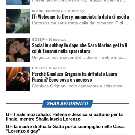
Presentato in concorso all’82° edizione del Festival del Cinema di Venezia, con l’impeccabile interpretazione di Oscar Isaac, Jacob Elordi, Mia Goth e Christoph Waltz, è stato pubblicato il trailer finale della nuova trasposizione cinematografica di Frankenstein firmata dal regista Guillermo del Toro. Sarà disponibile in anteprima nei cinema selezionati dal 22 ottobre e sulla piattaforma […]
INTRATTENIMENTO
10 mesi ago
IT: Welcome to Derry, annunciata la data di uscita
L’attesissima serie tratta dalla dal romanzo IT di Stephen King, arriverà anche in Italia, molto prima del previsto, dato che nei giorni precedenti HBO Max ha rivelato la data di uscita negli Stati Uniti, è giunto il momento anche per l’Italia. La nuova serie drammatica creata dal regista Andy Muschietti, basata sul romanzo best seller […]
GOSSIP
10 mesi ago
Social in subbuglio dopo che Sara Marino getta il
cd di Tananai nella spazzatura
Un gesto, pochi secondi di video e il web è impazzito. Nella serata di domenica, Sara Marino, ex compagna di Tananai, ha pubblicato su Instagram una storia che non lasciava spazio a interpretazioni: il cd del cantante finiva dritto nella spazzatura. Un segnale forte e simbolico allo stesso tempo. Questa vicenda arriva dopo altre indicazioni […]
GOSSIP
10 mesi ago
Perché Gianluca Grignani ha diffidato Laura
Pausini? Ecco cosa è successo
Gianluca Grignani, noto cantautore e chitarrista italiano, ha recentemente inviato una diffida formale a Laura Pausini. Al centro dello scontro sembra esserci il brano più amato del cantautore italiano, nonché “la mia storia tra le dita”, che la Pausina ha reinterpretato per “Io canto 2” in varie lingue (Italiano, Spagnolo, Portoghese e Francese), dichiarando pubblicamente […]
SHAILAELORENZO
GF, finale mozzafiato: Helena e Jessica si battono per la
finale, mentre Shaila lascia Lorenzo
GF, la madre di Shaila Gatta porta scompiglio nelle Casa:
“Lorenzo è gay”