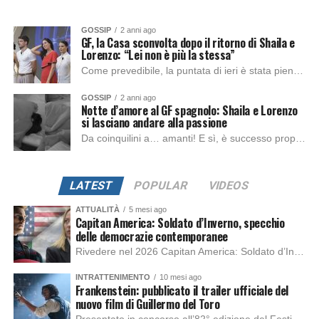
GOSSIP
2 anni ago
GF, la Casa sconvolta dopo il ritorno di Shaila e
Lorenzo: “Lei non è più la stessa”
Come prevedibile, la puntata di ieri è stata piena di colpi di scena, scontri e faccia a faccia. Alfonso Signorini, affiancato da Rebecca, Beatrice e Cesara,...
GOSSIP
2 anni ago
Notte d’amore al GF spagnolo: Shaila e Lorenzo
si lasciano andare alla passione
Da coinquilini a… amanti! E sì, è successo proprio nel reality spagnolo Gran Hermano, dove Shaila Gatta e Lorenzo Spolverato, due volti già noti ai fan...
LATEST
POPULAR
VIDEOS
ATTUALITÀ
5 mesi ago
Capitan America: Soldato d’Inverno, specchio
delle democrazie contemporanee
Rivedere nel 2026 Capitan America: Soldato d’Inverno, fa notare elementi delle democrazie moderne attuali che presentano un impatto diretto con il pubblico e il richiamo della forza di volontà e il pensiero critico del singolo. Captain America: Soldato d’Inverno (Captain America: The Winter Soldier nella versione originale) è il secondo film del supereroe della Marvel […]
INTRATTENIMENTO
10 mesi ago
Frankenstein: pubblicato il trailer ufficiale del
nuovo film di Guillermo del Toro