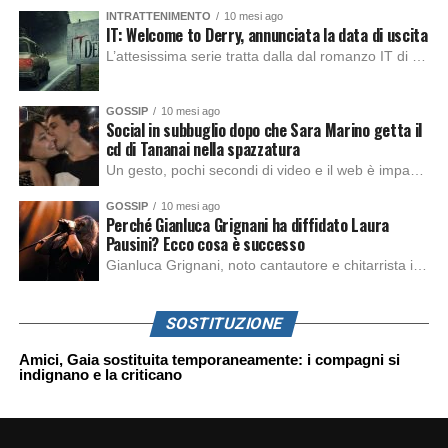
INTRATTENIMENTO
10 mesi ago
IT: Welcome to Derry, annunciata la data di uscita
L’attesissima serie tratta dalla dal romanzo IT di Stephen King, arriverà anche in Italia, molto prima del previsto, dato che nei giorni precedenti HBO Max ha rivelato la data di uscita negli Stati Uniti, è giunto il momento anche per l’Italia. La nuova serie drammatica creata dal regista Andy Muschietti, basata sul romanzo best seller […]
GOSSIP
10 mesi ago
Social in subbuglio dopo che Sara Marino getta il
cd di Tananai nella spazzatura
Un gesto, pochi secondi di video e il web è impazzito. Nella serata di domenica, Sara Marino, ex compagna di Tananai, ha pubblicato su Instagram una storia che non lasciava spazio a interpretazioni: il cd del cantante finiva dritto nella spazzatura. Un segnale forte e simbolico allo stesso tempo. Questa vicenda arriva dopo altre indicazioni […]
GOSSIP
10 mesi ago
Perché Gianluca Grignani ha diffidato Laura
Pausini? Ecco cosa è successo
Gianluca Grignani, noto cantautore e chitarrista italiano, ha recentemente inviato una diffida formale a Laura Pausini. Al centro dello scontro sembra esserci il brano più amato del cantautore italiano, nonché “la mia storia tra le dita”, che la Pausina ha reinterpretato per “Io canto 2” in varie lingue (Italiano, Spagnolo, Portoghese e Francese), dichiarando pubblicamente […]
SOSTITUZIONE
Amici, Gaia sostituita temporaneamente: i compagni si
indignano e la criticano