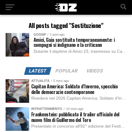
All posts tagged "Sostituzione"
GOSSIP
2 anni ago
Amici, Gaia sostituita temporaneamente: i
compagni si indignano e la criticano
Dutante il daytime di Amici 23, trasmesso su Canale 5, Anna Pettinelli e Raimondo Todaro hanno convocato il loro team composto da Martina, Lil Jolie e...
LATEST
POPULAR
VIDEOS
ATTUALITÀ
5 mesi ago
Capitan America: Soldato d’Inverno, specchio
delle democrazie contemporanee
Rivedere nel 2026 Capitan America: Soldato d’Inverno, fa notare elementi delle democrazie moderne attuali che presentano un impatto diretto con il pubblico e il richiamo della forza di volontà e il pensiero critico del singolo. Captain America: Soldato d’Inverno (Captain America: The Winter Soldier nella versione originale) è il secondo film del supereroe della Marvel […]
INTRATTENIMENTO
10 mesi ago
Frankenstein: pubblicato il trailer ufficiale del
nuovo film di Guillermo del Toro
Presentato in concorso all’82° edizione del Festival del Cinema di Venezia, con l’impeccabile interpretazione di Oscar Isaac, Jacob Elordi, Mia Goth e Christoph Waltz, è stato pubblicato il trailer finale della nuova trasposizione cinematografica di Frankenstein firmata dal regista Guillermo del Toro. Sarà disponibile in anteprima nei cinema selezionati dal 22 ottobre e sulla piattaforma […]