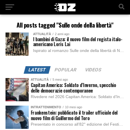
All posts tagged "Sulle onde della libertà"
ATTUALITÀ
2 anni ago
I bambini di Gaza: il nuovo film del regista italo-
americano Loris Lai
Ispirato al romanzo Sulle onde della libertà di Nicoletta Bortolotti, racconta dell’amicizia fra Mahmud, ragazzo palestinese, e Alon, israeliano, accomunati dalla passione per il surf. Il...
LATEST
POPULAR
VIDEOS
ATTUALITÀ
5 mesi ago
Capitan America: Soldato d’Inverno, specchio
delle democrazie contemporanee
Rivedere nel 2026 Capitan America: Soldato d’Inverno, fa notare elementi delle democrazie moderne attuali che presentano un impatto diretto con il pubblico e il richiamo della forza di volontà e il pensiero critico del singolo. Captain America: Soldato d’Inverno (Captain America: The Winter Soldier nella versione originale) è il secondo film del supereroe della Marvel […]
INTRATTENIMENTO
10 mesi ago
Frankenstein: pubblicato il trailer ufficiale del
nuovo film di Guillermo del Toro
Presentato in concorso all’82° edizione del Festival del Cinema di Venezia, con l’impeccabile interpretazione di Oscar Isaac, Jacob Elordi, Mia Goth e Christoph Waltz, è stato pubblicato il trailer finale della nuova trasposizione cinematografica di Frankenstein firmata dal regista Guillermo del Toro. Sarà disponibile in anteprima nei cinema selezionati dal 22 ottobre e sulla piattaforma […]