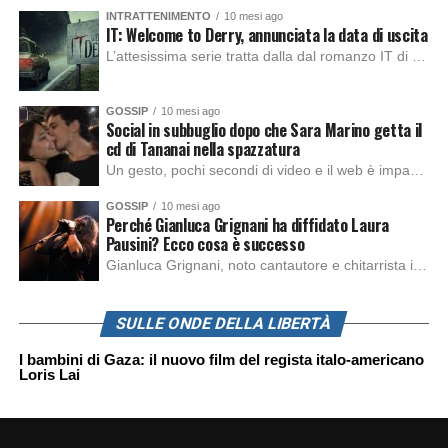
INTRATTENIMENTO
10 mesi ago
IT: Welcome to Derry, annunciata la data di uscita
L’attesissima serie tratta dalla dal romanzo IT di Stephen King, arriverà anche in Italia, molto prima del previsto, dato che nei giorni precedenti HBO Max ha rivelato la data di uscita negli Stati Uniti, è giunto il momento anche per l’Italia. La nuova serie drammatica creata dal regista Andy Muschietti, basata sul romanzo best seller […]
GOSSIP
10 mesi ago
Social in subbuglio dopo che Sara Marino getta il
cd di Tananai nella spazzatura
Un gesto, pochi secondi di video e il web è impazzito. Nella serata di domenica, Sara Marino, ex compagna di Tananai, ha pubblicato su Instagram una storia che non lasciava spazio a interpretazioni: il cd del cantante finiva dritto nella spazzatura. Un segnale forte e simbolico allo stesso tempo. Questa vicenda arriva dopo altre indicazioni […]
GOSSIP
10 mesi ago
Perché Gianluca Grignani ha diffidato Laura
Pausini? Ecco cosa è successo
Gianluca Grignani, noto cantautore e chitarrista italiano, ha recentemente inviato una diffida formale a Laura Pausini. Al centro dello scontro sembra esserci il brano più amato del cantautore italiano, nonché “la mia storia tra le dita”, che la Pausina ha reinterpretato per “Io canto 2” in varie lingue (Italiano, Spagnolo, Portoghese e Francese), dichiarando pubblicamente […]
SULLE ONDE DELLA LIBERTÀ
I bambini di Gaza: il nuovo film del regista italo-americano
Loris Lai