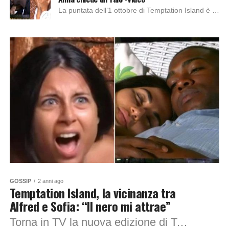
La puntata dell’1 ottobre di Temptation Island è stata un’escalation di emozioni contrastanti. Soprattutto per quanto riguarda la coppia composta da Alfred e Anna. Nelle clip...
GOSSIP
2 anni ago
Temptation Island, la vicinanza tra
Alfred e Sofia: “Il nero mi attrae”
Torna in TV la nuova edizione di Temptation Island, pertanto sono state annunciate le prime coppie, e naturalmente non sono mancati i colpi di scena. COSA...