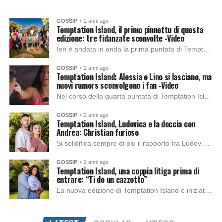
GOSSIP
2 anni ago
Temptation Island, il primo pinnettu di questa
edizione: tre fidanzate sconvolte -Video
Ieri è andata in onda la prima puntata di Temptation Island e, come sempre, i colpi di scena non sono mancati sin dall’inizio. Dopo il primo...
GOSSIP
2 anni ago
Temptation Island: Alessia e Lino si lasciano, ma
nuovi rumors sconvolgono i fan -Video
Nel corso della quarta puntata di Temptation Island, il celebre reality show in onda su Canale 5, è accaduto un colpo di scena che ha tenuto...
GOSSIP
2 anni ago
Temptation Island, Ludovica e la doccia con
Andrea: Christian furioso
Si solidifica sempre di più il rapporto tra Ludovica e il tentatore Andrea, i quali trascorrono molto tempo insieme. Ma la goccia che ha fatto traboccare...
GOSSIP
2 anni ago
Temptation Island, una coppia litiga prima di
entrare: “Ti do un cazzotto”
La nuova edizione di Temptation Island è iniziata il 27 giugno 2024, con la presentazione di tutte le coppie partecipanti. Tra queste, Siria ha condiviso di...