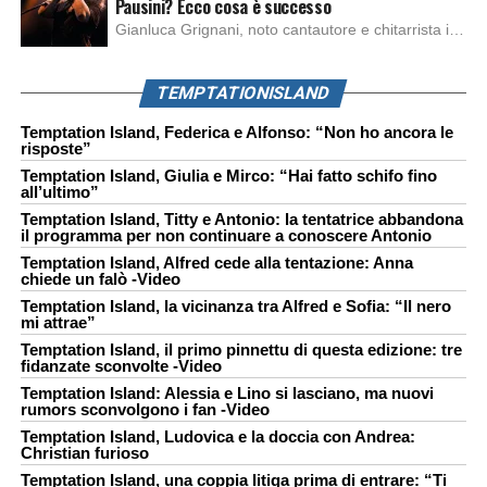
Pausini? Ecco cosa è successo
Gianluca Grignani, noto cantautore e chitarrista italiano, ha recentemente inviato una diffida formale a Laura Pausini. Al centro dello scontro sembra esserci il brano più amato del cantautore italiano, nonché “la mia storia tra le dita”, che la Pausina ha reinterpretato per “Io canto 2” in varie lingue (Italiano, Spagnolo, Portoghese e Francese), dichiarando pubblicamente […]
TEMPTATIONISLAND
Temptation Island, Federica e Alfonso: “Non ho ancora le
risposte”
Temptation Island, Giulia e Mirco: “Hai fatto schifo fino
all’ultimo”
Temptation Island, Titty e Antonio: la tentatrice abbandona
il programma per non continuare a conoscere Antonio
Temptation Island, Alfred cede alla tentazione: Anna
chiede un falò -Video
Temptation Island, la vicinanza tra Alfred e Sofia: “Il nero
mi attrae”
Temptation Island, il primo pinnettu di questa edizione: tre
fidanzate sconvolte -Video
Temptation Island: Alessia e Lino si lasciano, ma nuovi
rumors sconvolgono i fan -Video
Temptation Island, Ludovica e la doccia con Andrea:
Christian furioso
Temptation Island, una coppia litiga prima di entrare: “Ti