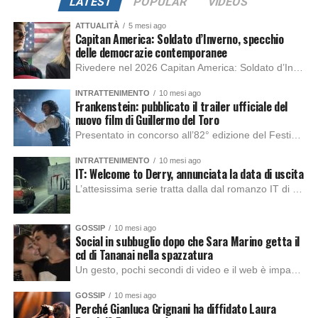
LATEST
POPULAR
VIDEOS
ATTUALITÀ
5 mesi ago
Capitan America: Soldato d’Inverno, specchio
delle democrazie contemporanee
Rivedere nel 2026 Capitan America: Soldato d’Inverno, fa notare elementi delle democrazie moderne attuali che presentano un impatto diretto con il pubblico e il richiamo della forza di volontà e il pensiero critico del singolo. Captain America: Soldato d’Inverno (Captain America: The Winter Soldier nella versione originale) è il secondo film del supereroe della Marvel […]
INTRATTENIMENTO
10 mesi ago
Frankenstein: pubblicato il trailer ufficiale del
nuovo film di Guillermo del Toro
Presentato in concorso all’82° edizione del Festival del Cinema di Venezia, con l’impeccabile interpretazione di Oscar Isaac, Jacob Elordi, Mia Goth e Christoph Waltz, è stato pubblicato il trailer finale della nuova trasposizione cinematografica di Frankenstein firmata dal regista Guillermo del Toro. Sarà disponibile in anteprima nei cinema selezionati dal 22 ottobre e sulla piattaforma […]
INTRATTENIMENTO
10 mesi ago
IT: Welcome to Derry, annunciata la data di uscita
L’attesissima serie tratta dalla dal romanzo IT di Stephen King, arriverà anche in Italia, molto prima del previsto, dato che nei giorni precedenti HBO Max ha rivelato la data di uscita negli Stati Uniti, è giunto il momento anche per l’Italia. La nuova serie drammatica creata dal regista Andy Muschietti, basata sul romanzo best seller […]
GOSSIP
10 mesi ago
Social in subbuglio dopo che Sara Marino getta il
cd di Tananai nella spazzatura
Un gesto, pochi secondi di video e il web è impazzito. Nella serata di domenica, Sara Marino, ex compagna di Tananai, ha pubblicato su Instagram una storia che non lasciava spazio a interpretazioni: il cd del cantante finiva dritto nella spazzatura. Un segnale forte e simbolico allo stesso tempo. Questa vicenda arriva dopo altre indicazioni […]
GOSSIP
10 mesi ago
Perché Gianluca Grignani ha diffidato Laura