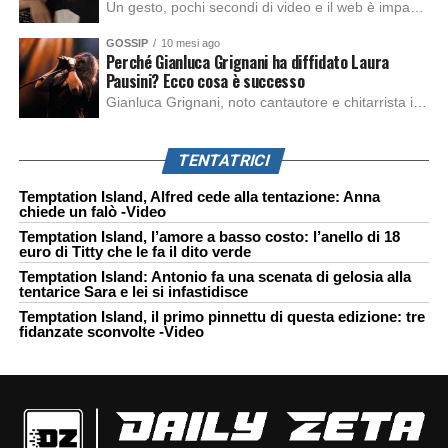
Un gesto, pochi secondi di video e il web è impazzito. Nella serata di domenica, Sara Marino, ex compagna di Tananai, ha pubblicato su Instagram una storia che non lasciava spazio a interpretazioni: il cd del cantante finiva dritto nella spazzatura. Un segnale forte e simbolico allo stesso tempo. Questa vicenda arriva dopo altre indicazioni […]
GOSSIP
10 mesi ago
Perché Gianluca Grignani ha diffidato Laura
Pausini? Ecco cosa è successo
Gianluca Grignani, noto cantautore e chitarrista italiano, ha recentemente inviato una diffida formale a Laura Pausini. Al centro dello scontro sembra esserci il brano più amato del cantautore italiano, nonché “la mia storia tra le dita”, che la Pausina ha reinterpretato per “Io canto 2” in varie lingue (Italiano, Spagnolo, Portoghese e Francese), dichiarando pubblicamente […]
TENTATRICI
Temptation Island, Alfred cede alla tentazione: Anna
chiede un falò -Video
Temptation Island, l’amore a basso costo: l’anello di 18
euro di Titty che le fa il dito verde
Temptation Island: Antonio fa una scenata di gelosia alla
tentarice Sara e lei si infastidisce
Temptation Island, il primo pinnettu di questa edizione: tre
fidanzate sconvolte -Video