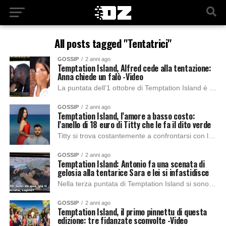
All posts tagged "Tentatrici"
GOSSIP
2 anni ago
Temptation Island, Alfred cede alla tentazione:
Anna chiede un falò -Video
La puntata dell’1 ottobre di Temptation Island è stata un’escalation di emozioni contrastanti. Soprattutto per quanto riguarda la coppia composta da Alfred e Anna. Nelle clip...
GOSSIP
2 anni ago
Temptation Island, l’amore a basso costo:
l’anello di 18 euro di Titty che le fa il dito verde
Titty si trova costantemente a confrontarsi con la crescente vicinanza tra il suo compagno Antonio e la single Sara, portando ad un momento di sfogo durante...
GOSSIP
2 anni ago
Temptation Island: Antonio fa una scenata di
gelosia alla tentarice Sara e lei si infastidisce
Nella terza puntata di Temptation Island si sono verificate delle situazioni intricate e cariche di tensione che coinvolgono i protagonisti, portando a momenti significativi. Durante l’episodio...
GOSSIP
2 anni ago
Temptation Island, il primo pinnettu di questa
edizione: tre fidanzate sconvolte -Video