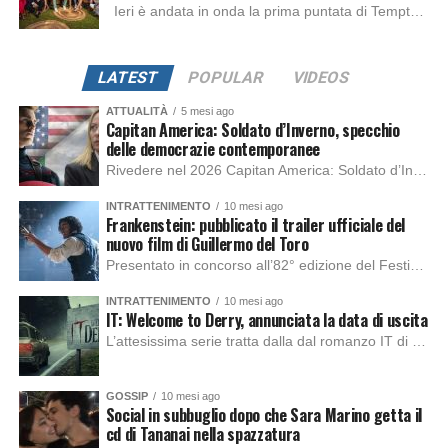
Ieri è andata in onda la prima puntata di Temptation Island e, come sempre, i colpi di scena non sono mancati sin dall’inizio. Dopo il primo...
LATEST
POPULAR
VIDEOS
ATTUALITÀ
5 mesi ago
Capitan America: Soldato d’Inverno, specchio
delle democrazie contemporanee
Rivedere nel 2026 Capitan America: Soldato d’Inverno, fa notare elementi delle democrazie moderne attuali che presentano un impatto diretto con il pubblico e il richiamo della forza di volontà e il pensiero critico del singolo. Captain America: Soldato d’Inverno (Captain America: The Winter Soldier nella versione originale) è il secondo film del supereroe della Marvel […]
INTRATTENIMENTO
10 mesi ago
Frankenstein: pubblicato il trailer ufficiale del
nuovo film di Guillermo del Toro
Presentato in concorso all’82° edizione del Festival del Cinema di Venezia, con l’impeccabile interpretazione di Oscar Isaac, Jacob Elordi, Mia Goth e Christoph Waltz, è stato pubblicato il trailer finale della nuova trasposizione cinematografica di Frankenstein firmata dal regista Guillermo del Toro. Sarà disponibile in anteprima nei cinema selezionati dal 22 ottobre e sulla piattaforma […]
INTRATTENIMENTO
10 mesi ago
IT: Welcome to Derry, annunciata la data di uscita
L’attesissima serie tratta dalla dal romanzo IT di Stephen King, arriverà anche in Italia, molto prima del previsto, dato che nei giorni precedenti HBO Max ha rivelato la data di uscita negli Stati Uniti, è giunto il momento anche per l’Italia. La nuova serie drammatica creata dal regista Andy Muschietti, basata sul romanzo best seller […]
GOSSIP
10 mesi ago
Social in subbuglio dopo che Sara Marino getta il
cd di Tananai nella spazzatura