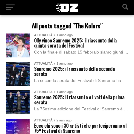
All posts tagged "The Kolors"
ATTUALITÀ
1 anno ago
Olly vince Sanremo 2025: il riassunto della
quinta serata del Festival
Con la finale di sabato 15 febbraio siamo giunti all’atto finale del Festival di Sanremo 2025, che ha visto trionfare Olly, in una competizione che fino...
ATTUALITÀ
1 anno ago
Sanremo 2025: il riassunto della seconda
serata
La seconda serata del Festival di Sanremo ha visto salire sul palco non solo quindici dei ventinove artisti in gara, ma anche i quattro semifinalisti di...
ATTUALITÀ
1 anno ago
Sanremo 2025: Il riassunto e i voti della prima
serata
La 75esima edizione del Festival di Sanremo è ufficialmente iniziata, confermandosi ancora una volta come l’evento musicale più atteso degli italiani. Milioni di telespettatori hanno seguito...
ATTUALITÀ
2 anni ago
Ecco chi sono i 30 artisti che parteciperanno al
75º Festival di Sanremo