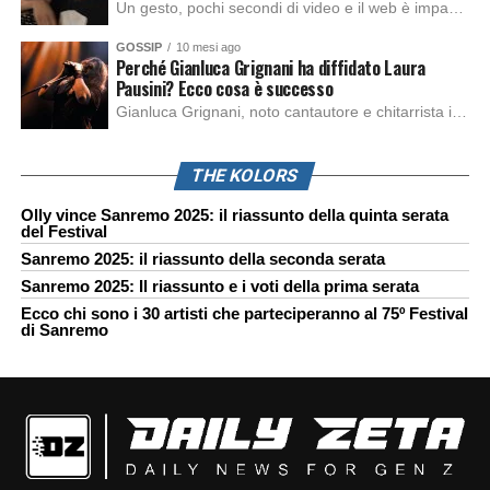
Un gesto, pochi secondi di video e il web è impazzito. Nella serata di domenica, Sara Marino, ex compagna di Tananai, ha pubblicato su Instagram una storia che non lasciava spazio a interpretazioni: il cd del cantante finiva dritto nella spazzatura. Un segnale forte e simbolico allo stesso tempo. Questa vicenda arriva dopo altre indicazioni […]
GOSSIP
10 mesi ago
Perché Gianluca Grignani ha diffidato Laura
Pausini? Ecco cosa è successo
Gianluca Grignani, noto cantautore e chitarrista italiano, ha recentemente inviato una diffida formale a Laura Pausini. Al centro dello scontro sembra esserci il brano più amato del cantautore italiano, nonché “la mia storia tra le dita”, che la Pausina ha reinterpretato per “Io canto 2” in varie lingue (Italiano, Spagnolo, Portoghese e Francese), dichiarando pubblicamente […]
THE KOLORS
Olly vince Sanremo 2025: il riassunto della quinta serata
del Festival
Sanremo 2025: il riassunto della seconda serata
Sanremo 2025: Il riassunto e i voti della prima serata
Ecco chi sono i 30 artisti che parteciperanno al 75º Festival
di Sanremo