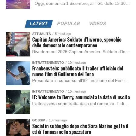
Oggi, domenica 1 dicembre, al TG1 delle 13.30, Carlo Conti ha annunciato in diretta tutti i 30 artisti che prenderanno parte al prossimo Festival di Sanremo,...
LATEST
POPULAR
VIDEOS
ATTUALITÀ
5 mesi ago
Capitan America: Soldato d’Inverno, specchio
delle democrazie contemporanee
Rivedere nel 2026 Capitan America: Soldato d’Inverno, fa notare elementi delle democrazie moderne attuali che presentano un impatto diretto con il pubblico e il richiamo della forza di volontà e il pensiero critico del singolo. Captain America: Soldato d’Inverno (Captain America: The Winter Soldier nella versione originale) è il secondo film del supereroe della Marvel […]
INTRATTENIMENTO
10 mesi ago
Frankenstein: pubblicato il trailer ufficiale del
nuovo film di Guillermo del Toro
Presentato in concorso all’82° edizione del Festival del Cinema di Venezia, con l’impeccabile interpretazione di Oscar Isaac, Jacob Elordi, Mia Goth e Christoph Waltz, è stato pubblicato il trailer finale della nuova trasposizione cinematografica di Frankenstein firmata dal regista Guillermo del Toro. Sarà disponibile in anteprima nei cinema selezionati dal 22 ottobre e sulla piattaforma […]
INTRATTENIMENTO
10 mesi ago
IT: Welcome to Derry, annunciata la data di uscita
L’attesissima serie tratta dalla dal romanzo IT di Stephen King, arriverà anche in Italia, molto prima del previsto, dato che nei giorni precedenti HBO Max ha rivelato la data di uscita negli Stati Uniti, è giunto il momento anche per l’Italia. La nuova serie drammatica creata dal regista Andy Muschietti, basata sul romanzo best seller […]
GOSSIP
10 mesi ago
Social in subbuglio dopo che Sara Marino getta il
cd di Tananai nella spazzatura