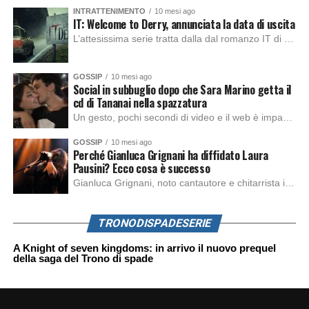
INTRATTENIMENTO
10 mesi ago
IT: Welcome to Derry, annunciata la data di uscita
L’attesissima serie tratta dalla dal romanzo IT di Stephen King, arriverà anche in Italia, molto prima del previsto, dato che nei giorni precedenti HBO Max ha rivelato la data di uscita negli Stati Uniti, è giunto il momento anche per l’Italia. La nuova serie drammatica creata dal regista Andy Muschietti, basata sul romanzo best seller […]
GOSSIP
10 mesi ago
Social in subbuglio dopo che Sara Marino getta il
cd di Tananai nella spazzatura
Un gesto, pochi secondi di video e il web è impazzito. Nella serata di domenica, Sara Marino, ex compagna di Tananai, ha pubblicato su Instagram una storia che non lasciava spazio a interpretazioni: il cd del cantante finiva dritto nella spazzatura. Un segnale forte e simbolico allo stesso tempo. Questa vicenda arriva dopo altre indicazioni […]
GOSSIP
10 mesi ago
Perché Gianluca Grignani ha diffidato Laura
Pausini? Ecco cosa è successo
Gianluca Grignani, noto cantautore e chitarrista italiano, ha recentemente inviato una diffida formale a Laura Pausini. Al centro dello scontro sembra esserci il brano più amato del cantautore italiano, nonché “la mia storia tra le dita”, che la Pausina ha reinterpretato per “Io canto 2” in varie lingue (Italiano, Spagnolo, Portoghese e Francese), dichiarando pubblicamente […]
TRONODISPADESERIE
A Knight of seven kingdoms: in arrivo il nuovo prequel
della saga del Trono di spade