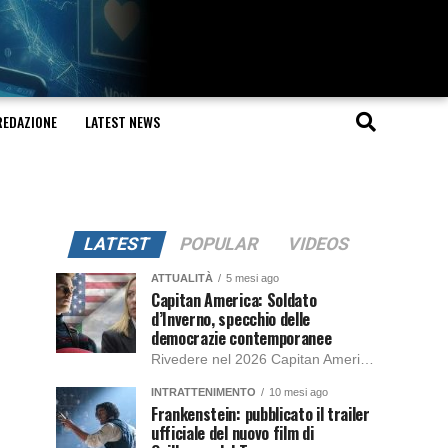
REDAZIONE
LATEST NEWS
LATEST
POPULAR
VIDEOS
ATTUALITÀ
5 mesi ago
Capitan America: Soldato
d’Inverno, specchio delle
democrazie contemporanee
Rivedere nel 2026 Capitan America: Soldato d’Inverno, fa notare elementi delle democrazie moderne attuali che presentano un impatto diretto con il pubblico e il richiamo della forza di volontà e il pensiero critico del singolo. Captain America: Soldato d’Inverno (Captain America: The Winter Soldier nella versione originale) è il secondo film del supereroe della Marvel […]
INTRATTENIMENTO
10 mesi ago
Frankenstein: pubblicato il trailer
ufficiale del nuovo film di