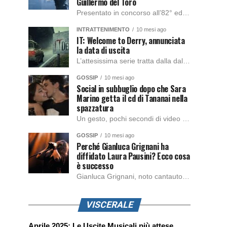
Guillermo del Toro
Presentato in concorso all’82° edizione del Festival del Cinema di Venezia, con l’impeccabile interpretazione di Oscar Isaac, Jacob Elordi, Mia Goth e Christoph Waltz, è stato pubblicato il trailer finale della nuova trasposizione cinematografica di Frankenstein firmata dal regista Guillermo del Toro. Sarà disponibile in anteprima nei cinema selezionati dal 22 ottobre e sulla piattaforma […]
INTRATTENIMENTO
10 mesi ago
IT: Welcome to Derry, annunciata
la data di uscita
L’attesissima serie tratta dalla dal romanzo IT di Stephen King, arriverà anche in Italia, molto prima del previsto, dato che nei giorni precedenti HBO Max ha rivelato la data di uscita negli Stati Uniti, è giunto il momento anche per l’Italia. La nuova serie drammatica creata dal regista Andy Muschietti, basata sul romanzo best seller […]
GOSSIP
10 mesi ago
Social in subbuglio dopo che Sara
Marino getta il cd di Tananai nella
spazzatura
Un gesto, pochi secondi di video e il web è impazzito. Nella serata di domenica, Sara Marino, ex compagna di Tananai, ha pubblicato su Instagram una storia che non lasciava spazio a interpretazioni: il cd del cantante finiva dritto nella spazzatura. Un segnale forte e simbolico allo stesso tempo. Questa vicenda arriva dopo altre indicazioni […]
GOSSIP
10 mesi ago
Perché Gianluca Grignani ha
diffidato Laura Pausini? Ecco cosa
è successo
Gianluca Grignani, noto cantautore e chitarrista italiano, ha recentemente inviato una diffida formale a Laura Pausini. Al centro dello scontro sembra esserci il brano più amato del cantautore italiano, nonché “la mia storia tra le dita”, che la Pausina ha reinterpretato per “Io canto 2” in varie lingue (Italiano, Spagnolo, Portoghese e Francese), dichiarando pubblicamente […]
VISCERALE
Aprile 2025: Le Uscite Musicali più attese