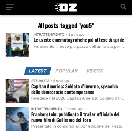
All posts tagged "you5"
INTRATTENIMENTO
1 anno ago
Le uscite cinematografiche più attese di aprile
Finalmente il mese più pazzo dell’anno sta per finire e le porte fresche e profumate della primavera sono pronte a mostrarci diverse pellicole cinematografiche, per goderci...
LATEST
POPULAR
VIDEOS
ATTUALITÀ
5 mesi ago
Capitan America: Soldato d’Inverno, specchio
delle democrazie contemporanee
Rivedere nel 2026 Capitan America: Soldato d’Inverno, fa notare elementi delle democrazie moderne attuali che presentano un impatto diretto con il pubblico e il richiamo della forza di volontà e il pensiero critico del singolo. Captain America: Soldato d’Inverno (Captain America: The Winter Soldier nella versione originale) è il secondo film del supereroe della Marvel […]
INTRATTENIMENTO
10 mesi ago
Frankenstein: pubblicato il trailer ufficiale del
nuovo film di Guillermo del Toro
Presentato in concorso all’82° edizione del Festival del Cinema di Venezia, con l’impeccabile interpretazione di Oscar Isaac, Jacob Elordi, Mia Goth e Christoph Waltz, è stato pubblicato il trailer finale della nuova trasposizione cinematografica di Frankenstein firmata dal regista Guillermo del Toro. Sarà disponibile in anteprima nei cinema selezionati dal 22 ottobre e sulla piattaforma […]