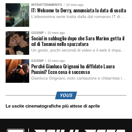
INTRATTENIMENTO
10 mesi ago
IT: Welcome to Derry, annunciata la data di uscita
L’attesissima serie tratta dalla dal romanzo IT di Stephen King, arriverà anche in Italia, molto prima del previsto, dato che nei giorni precedenti HBO Max ha rivelato la data di uscita negli Stati Uniti, è giunto il momento anche per l’Italia. La nuova serie drammatica creata dal regista Andy Muschietti, basata sul romanzo best seller […]
GOSSIP
10 mesi ago
Social in subbuglio dopo che Sara Marino getta il
cd di Tananai nella spazzatura
Un gesto, pochi secondi di video e il web è impazzito. Nella serata di domenica, Sara Marino, ex compagna di Tananai, ha pubblicato su Instagram una storia che non lasciava spazio a interpretazioni: il cd del cantante finiva dritto nella spazzatura. Un segnale forte e simbolico allo stesso tempo. Questa vicenda arriva dopo altre indicazioni […]
GOSSIP
10 mesi ago
Perché Gianluca Grignani ha diffidato Laura
Pausini? Ecco cosa è successo
Gianluca Grignani, noto cantautore e chitarrista italiano, ha recentemente inviato una diffida formale a Laura Pausini. Al centro dello scontro sembra esserci il brano più amato del cantautore italiano, nonché “la mia storia tra le dita”, che la Pausina ha reinterpretato per “Io canto 2” in varie lingue (Italiano, Spagnolo, Portoghese e Francese), dichiarando pubblicamente […]
YOU5
Le uscite cinematografiche più attese di aprile