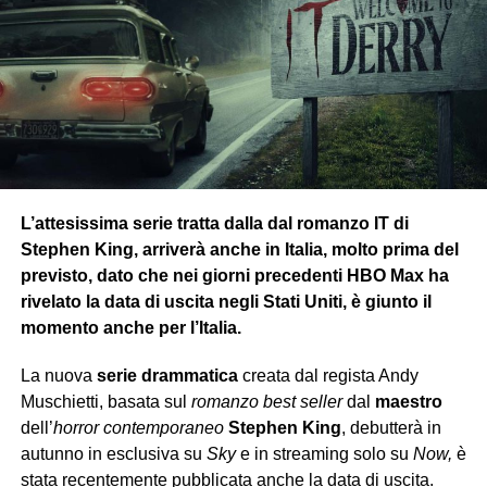
l’Hydra usa
tecnologie avanzate
per potersi muovere
silenziosamente nella realizzazione dei propri piani, i
meccanismi che stanno dietro ai sistemi politici attuali
funzionano verosimilmente a quelli mostrati nel
lungometraggio.
Un esempio è la
censura delle informazioni televisive
veicolate a proprio piacimento senza essere
trasparenti
,
come annunciato da una giornalista della
Rai
durante un
L’attesissima serie tratta dalla dal romanzo IT di
servizio. L’ultimo fatto recente è sul
referendum
Stephen King, arriverà anche in Italia, molto prima del
costituzionale
di marzo, di cui se n’è parlato apertamente
previsto, dato che nei giorni precedenti HBO Max ha
e in modo approfondito da persone competenti sui social,
rivelato la data di uscita negli Stati Uniti, è giunto il
mentre nelle reti televisive regnava il
silenzio
e solo lo
momento anche per l’Italia.
scorso mese se n’è parlato.
La nuova
serie drammatica
creata dal regista Andy
Le persone devono controllare
sempre
che siano
Muschietti, basata sul
romanzo best seller
dal
maestro
POSTER
aggiornate
correttamente
, perché spesso, come notiamo
dell’
horror contemporaneo
Stephen King
, debutterà in
nel film, anche se il male è apparentemente sconfitto, può
autunno in esclusiva su
Sky
e in streaming solo su
Now,
è
agire di soppiatto sotto gli occhi di tutti e creare una
bolla
stata recentemente pubblicata anche la data di uscita.