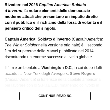
Rivedere nel 2026
Capitan America: Soldato
d’Inverno
, fa notare elementi delle democrazie
moderne attuali che presentano un impatto diretto
con il pubblico e il richiamo della forza di volontà e il
pensiero critico del singolo.
Captain America: Soldato d’Inverno
(
Captain America:
The Winter Soldier
nella versione originale) è il secondo
film del supereroe della Marvel pubblicato nel 2014,
riscontrando un enorme successo a livello globale.
Il film è ambientato a
Washington D.C
, in cui dopo i fatti
accaduti a New York degli
Avengers
,
Steve Rogers
(
Capitan America
) si traferisce nella capitale americana
per lavorare con lo
S.H.I.E.L.D
, rimanendo coinvolto in
diversi intrighi. Durante gli eventi, notiamo come Rogers
CONTINUE READING
debba
adattarsi al mondo moderno
, cambiato sia
esteticamente e progressivamente con la nascita di nuove
tecnologie avanzate, che
moralmente
. Il protagonista si