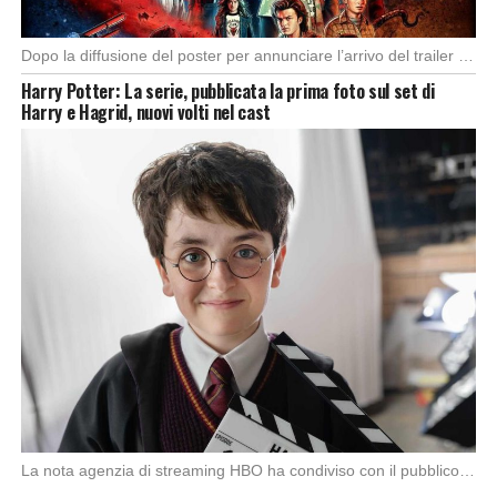
Dopo la diffusione del poster per annunciare l’arrivo del trailer della quinta e ultima stagione […]
Harry Potter: La serie, pubblicata la prima foto sul set di
Harry e Hagrid, nuovi volti nel cast
La nota agenzia di streaming HBO ha condiviso con il pubblico la prima foto ufficiale […]