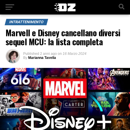
INTRATTENIMENTO
Marvell e Disney cancellano diversi
sequel MCU: la lista completa
Published
2 anni ago
on
16 Marzo 2024
By
Marianna Tavella