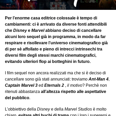
Per l’enorme casa editrice colossale è tempo di
cambiamenti: ci è arrivato da diverse fonti attendibili
che
Disney
e
Marvel
abbiano deciso di cancellare
alcuni loro sequel già in programma, in modo da far
respirare e risollevare l’universo cinematografico già
di per sè affollato e pieno di intrecci intrinsechi tra
diversi film degli stessi marchi cinematografici,
evitando ulteriori flop ai botteghini in futuro.
I film sequel non ancora realizzati ma che si è deciso di
cancellare sono già stati annunciati: troviamo
Ant-Man 4
,
Captain Marvel 3
ed
Eternals 2
,
il motivo
? Perchè non
ritenuti abbastanza
all’altezza rispetto alle aspettative
del pubblico
.
L’obbiettivo della
Disney
e della
Marvel Studios
è molto
chiaro,
evitare altri buchi di trama
con i loro i supereroi e