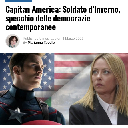
Capitan America: Soldato d’Inverno,
specchio delle democrazie
contemporanee
Published
5 mesi ago
on
4 Marzo 2026
By
Marianna Tavella