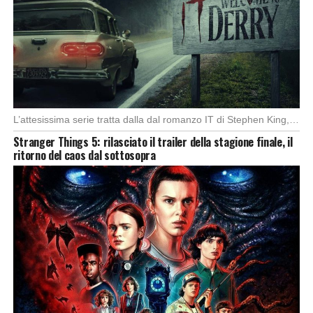
L’attesissima serie tratta dalla dal romanzo IT di Stephen King, arriverà anche in Italia, molto […]
Stranger Things 5: rilasciato il trailer della stagione finale, il
ritorno del caos dal sottosopra