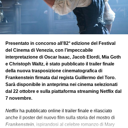
della
propria
. Dopo essersi risvegliato dal congelamento
alla fine della guerra, scopre che è stata vinta e l’Hydra
sconfitto, ma nota che il mondo non è più come lo aveva
lasciato.
Dopo essersi ambientato alla nuova realtà si unisce al
Presentato in concorso all’82° edizione del Festival
team dello S.H.I.E.L.D affiancato da
Vedova Nera
che lo
del Cinema di Venezia, con l’impeccabile
condurrà in diverse missioni sotto copertura. In una di
interpretazione di Oscar Isaac, Jacob Elordi, Mia Goth
queste però si rende conto, insieme all’agente Romanoff
e Christoph Waltz, è stato pubblicato il trailer finale
(Vedova Nera), che dietro lo S.H.I.E.L.D c’è una
della nuova trasposizione cinematografica di
cospirazione interna
, e scopre che l’Hydra è
Frankenstein firmata dal regista Guillermo del Toro.
sopravvissuta
in segreto riuscendo a
infiltrarsi
nello
Sarà disponibile in anteprima nei cinema selezionati
S.H.I.E.L.D, rivelando anche che l’organizzazione ha
dal 22 ottobre e sulla piattaforma streaming Netflix dal
manipolato
gli eventi globali più minacciosi e letali per
7 novembre.
decenni
.
Netflix
ha pubblicato online il trailer finale e rilasciato
anche il poster del nuovo film sulla storia del mostro di
PARALLELISMO MODERNO
Frankenstein
, ispirandosi al celebre romanzo di Mary