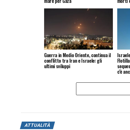
mare per Gaza
morti e
Guerra in Medio Oriente, continua il
Israel
conflitto tra Iran e Israele: gli
Flotill
ultimi sviluppi
seques
c’è an
ATTUALITÀ