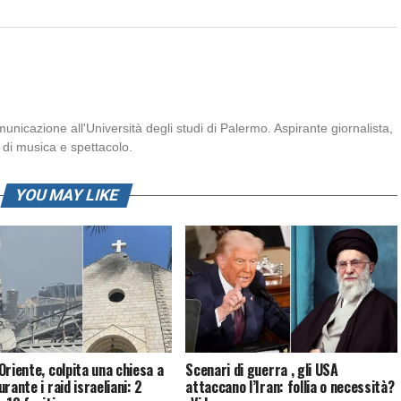
icazione all'Università degli studi di Palermo. Aspirante giornalista,
di musica e spettacolo.
YOU MAY LIKE
Oriente, colpita una chiesa a
Scenari di guerra , gli USA
rante i raid israeliani: 2
attaccano l’Iran: follia o necessità?