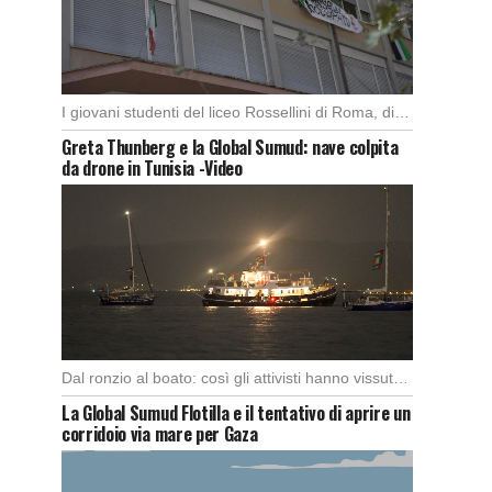
I giovani studenti del liceo Rossellini di Roma, dimostrano alla capitale l’importanza di attuare manifestazioni […]
Greta Thunberg e la Global Sumud: nave colpita
da drone in Tunisia -Video
Dal ronzio al boato: così gli attivisti hanno vissuto l’attacco in piena notte. Nella notte […]
La Global Sumud Flotilla e il tentativo di aprire un
corridoio via mare per Gaza