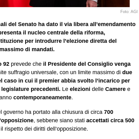
Foto: AGI
li del Senato ha dato il via libera all’emendamento
resenta il nucleo centrale della riforma,
ituzione per introdurre l’elezione diretta del
 massimo di mandati.
o 92
prevede che
il Presidente del Consiglio
venga
ite suffragio universale, con un limite massimo di
due
el caso in cui il premier abbia svolto l’incarico per
 legislature precedenti.
Le
elezioni
delle
Camere
e
ranno
contemporaneamente
.
governo ha portato alla chiusura di circa
700
l’opposizione
, sebbene siano stati
accettati circa 500
l rispetto dei diritti dell’opposizione.