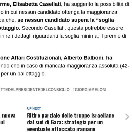
orme,
Elisabetta Casellati
, ha suggerito la possibilità di
o in cui nessun candidato ottenga la maggioranza
ica che,
se nessun candidato supera la “soglia
ttaggio.
Secondo Casellati, questa potrebbe essere
ire i dettagli riguardanti la soglia minima, il premio di
ne Affari Costituzionali, Alberto Balboni
,
ha
endo che in caso di mancata maggioranza assoluta (42-
er un ballottaggio.
ETTEDELPRESIDENTEDELCONSIGLIO
GIORGIAMELONI
UP NEXT
a nuova
Ritiro parziale delle truppe israeliane
ul
dal sud di Gaza: strategia per un
eventuale attaccato iraniano