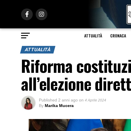
ATTUALITÀ
CRONACA
ATTUALITÀ
Riforma costituzi
all’elezione dire
Published
2 anni ago
on
4 Aprile 2024
By
Marika Mucera