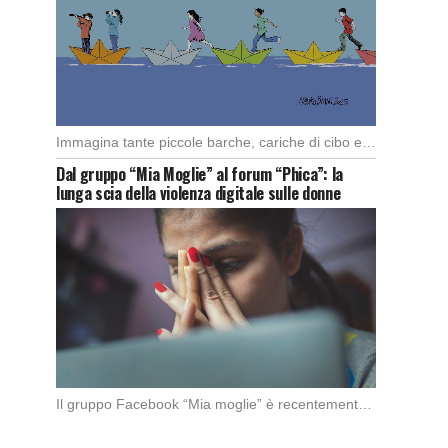
Immagina tante piccole barche, cariche di cibo e medicine, che partono da diversi porti del […]
Dal gruppo “Mia Moglie” al forum “Phica”: la
lunga scia della violenza digitale sulle donne
Il gruppo Facebook “Mia moglie” è recentemente stato chiuso da Meta in seguito alle denunce […]