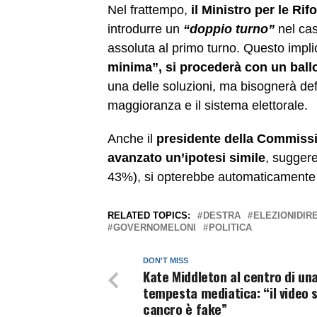
Nel frattempo,
il Ministro per le Rif
introdurre un
“doppio turno”
nel cas
assoluta al primo turno. Questo impl
minima”, si procederà con un ballo
una delle soluzioni, ma bisognerà defin
maggioranza e il sistema elettorale.
Anche il
presidente della Commissio
avanzato un’ipotesi simile
, sugger
43%), si opterebbe automaticamente p
RELATED TOPICS:
DESTRA
ELEZIONIDIR
GOVERNOMELONI
POLITICA
DON'T MISS
Kate Middleton al centro di un
tempesta mediatica: “il video s
cancro è fake”