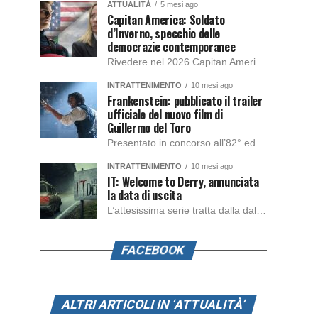
ATTUALITÀ
5 mesi ago
Capitan America: Soldato
d’Inverno, specchio delle
democrazie contemporanee
Rivedere nel 2026 Capitan America: Soldato d’Inverno, fa notare elementi delle democrazie moderne attuali che presentano un impatto diretto con il pubblico e il richiamo della forza di volontà e il pensiero critico del singolo. Captain America: Soldato d’Inverno (Captain America: The Winter Soldier nella versione originale) è il secondo film del supereroe della Marvel […]
INTRATTENIMENTO
10 mesi ago
Frankenstein: pubblicato il trailer
ufficiale del nuovo film di
Guillermo del Toro
Presentato in concorso all’82° edizione del Festival del Cinema di Venezia, con l’impeccabile interpretazione di Oscar Isaac, Jacob Elordi, Mia Goth e Christoph Waltz, è stato pubblicato il trailer finale della nuova trasposizione cinematografica di Frankenstein firmata dal regista Guillermo del Toro. Sarà disponibile in anteprima nei cinema selezionati dal 22 ottobre e sulla piattaforma […]
INTRATTENIMENTO
10 mesi ago
IT: Welcome to Derry, annunciata
la data di uscita
L’attesissima serie tratta dalla dal romanzo IT di Stephen King, arriverà anche in Italia, molto prima del previsto, dato che nei giorni precedenti HBO Max ha rivelato la data di uscita negli Stati Uniti, è giunto il momento anche per l’Italia. La nuova serie drammatica creata dal regista Andy Muschietti, basata sul romanzo best seller […]
FACEBOOK
ALTRI ARTICOLI IN ‘ATTUALITÀ’