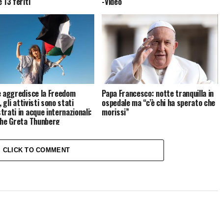
 13 feriti
-Video
e aggredisce la Freedom
Papa Francesco: notte tranquilla in
a, gli attivisti sono stati
ospedale ma “c’è chi ha sperato che
trati in acque internazionali:
morissi”
che Greta Thunberg
CLICK TO COMMENT