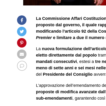
La Commissione Affari Costituziona
proposto dal governo, il quale rapp
modificando l’articolo 92 della Cost
Premier
e limitare a due il numero
La
nuova formulazione dell’articol
eletto direttamente dal popolo
tram
mandati consecutivi
, estesi a
tre n
meno di sette anni e sei mesi nelle
del
Presidente
del
Consiglio
avver
L’approvazione dell’emendamento del 
proposte di modifica avanzate dal
sub-emendamenti
, garantendo così i