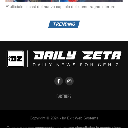
E’ ufficiale: il cast del nuovo capitolo dell’uomo ragno interpretato da Tom Holland Spiderman: Brand […]
TRENDING
PARTNERS
Copyright © 2024 - by Exit Web Systems
Questo blog non rappresenta una testata giornalistica in quanto viene