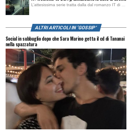
L’attesissima serie tratta dalla dal romanzo IT di Stephen King, arriverà anche in Italia, molto prima del previsto, dato che nei giorni precedenti HBO Max ha rivelato la data di uscita negli Stati Uniti, è giunto il momento anche per l’Italia. La nuova serie drammatica creata dal regista Andy Muschietti, basata sul romanzo best seller […]
non vedono l’ora di scoprire qualche dettaglio in più sulla
piccola star appena arrivata in famiglia.
ALTRI ARTICOLI IN ‘GOSSIP’
Social in subbuglio dopo che Sara Marino getta il cd di Tananai
nella spazzatura