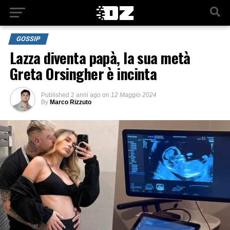
GOSSIP
Lazza diventa papà, la sua metà
Greta Orsingher è incinta
Published
2 anni ago
on
12 Maggio 2024
By
Marco Rizzuto