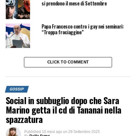
si prendono il mese di Settembre
Papa Francesco contro i gay nei seminari:
“Troppa frociaggine”
CLICK TO COMMENT
GOSSIP
Social in subbuglio dopo che Sara
Marino getta il cd di Tananai nella
spazzatura
Published
10 mesi ago
on
29 Settembre 2025
By
Dalila Fumo