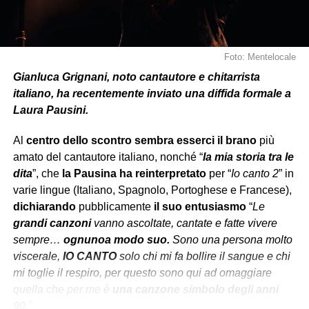
Foto: Mentelocale
Gianluca Grignani, noto cantautore e chitarrista
italiano, ha recentemente inviato una diffida formale a
Laura Pausini.
Al
centro dello scontro
sembra esserci
il brano
più
amato del cantautore italiano, nonché “
la mia storia tra le
dita
”, che
la Pausina ha reinterpretato
per “
Io canto 2
” in
varie lingue (Italiano, Spagnolo, Portoghese e Francese),
dichiarando
pubblicamente
il suo entusiasmo
“
Le
grandi canzoni
vanno ascoltate, cantate e fatte vivere
sempre…
ognuno
a modo suo.
Sono una persona molto
viscerale,
IO CANTO
solo chi mi fa bollire il sangue e chi
mi toglie il respiro, per questo sono qui ad omaggiare
quella che per me è
una
canzone
simbolo degli anni
90.
”