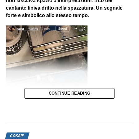
non lasciava spazio a interpretazioni: il
cd
del
cantante finiva dritto nella spazzatura. Un segnale
forte e simbolico allo stesso tempo.
CONTINUE READING
Questa vicenda arriva
dopo
altre indicazioni
che la
GOSSIP
relazione
tra Sara Marino e
Tananai
fosse
ormai
al