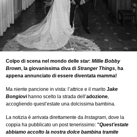
Una parola
che, per Grignani
modifica
totalmente
il
senso del brano
.
L’etichetta
Warner Chappell Music Italiana ha
allora
esortato
le parti
a un accordo
pacifico
,
per poter
arrivare ad una chiusura cordiale della faccenda.
Colpo di scena nel mondo delle
star
:
Millie Bobby
Brown
, la giovanissima diva di
Stranger Things
, ha
appena annunciato di essere diventata mamma!
Ma niente pancione in vista: l’attrice e il marito
J
ake
Bongiovi
hanno scelto la strada dell’
adozione
,
accogliendo quest’estate una dolcissima bambina.
La notizia è arrivata direttamente da
Instagram
, dove la
coppia ha pubblicato un post tenerissimo:
“Quest’estate
abbiamo accolto la nostra dolce bambina tramite