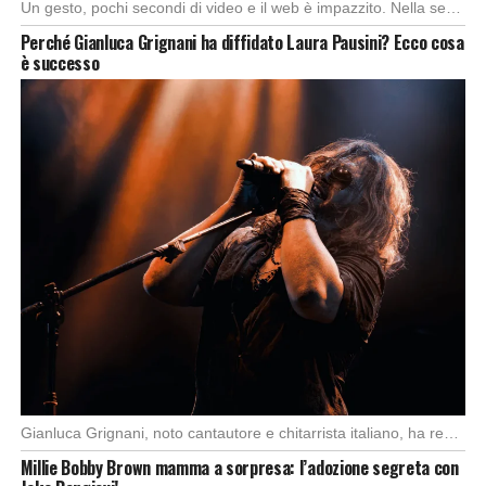
Un gesto, pochi secondi di video e il web è impazzito. Nella serata di domenica, […]
Perché Gianluca Grignani ha diffidato Laura Pausini? Ecco cosa
è successo
Gianluca Grignani, noto cantautore e chitarrista italiano, ha recentemente inviato una diffida formale a Laura […]
Millie Bobby Brown mamma a sorpresa: l’adozione segreta con