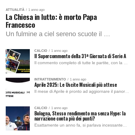
ATTUALITÀ
1 anno ago
La Chiesa in lutto: è morto Papa
Francesco
Un fulmine a ciel sereno scuote il Vaticano e l’intera comunità cattolica mondiale: Papa Francesco è morto. L’annuncio ufficiale è arrivato nella prima mattinata di oggi,...
CALCIO
1 anno ago
Il Supercommento della 31ª Giornata di Serie A
Il commento completo di tutte le partite, con la Top11 alla fine, della trentunesima giornata di Serie A. Genoa-Udinese (A cura di Dennis Rusignuolo) Fortino rossoblù...
INTRATTENIMENTO
1 anno ago
Aprile 2025: Le Uscite Musicali più attese
Il mese di Aprile è pronto ad aggiornare il panorama musicale italiano con tantissima nuova musica. Dal ritorno di grandi nomi della scena ai più ‘giovani’,...
CALCIO
1 anno ago
Bologna, Stesso rendimento ma senza Hype: la
narrazione conta più dei punti?
Esattamente un anno fa, si parlava incessantemente della straordinaria stagione del Bologna di Thiago Motta, raccontando il percorso dei rossoblù come una vera e propria favola....