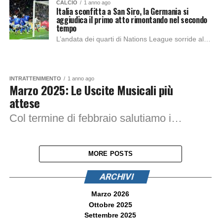
CALCIO
1 anno ago
Italia sconfitta a San Siro, la Germania si
aggiudica il primo atto rimontando nel secondo
tempo
L’andata dei quarti di Nations League sorride alla Germania, che trova la vittoria in rimonta grazie ai colpi di testa vincenti di Kleindienst e Goretzka. Un...
INTRATTENIMENTO
1 anno ago
Marzo 2025: Le Uscite Musicali più
attese
Col termine di febbraio salutiamo il mese della musica sanremese. Vediamo quindi insieme, quali progetti musicali si preparano ad esordire nel mese di Marzo: VITA FUSA...
MORE POSTS
ARCHIVI
Marzo 2026
Ottobre 2025
Settembre 2025