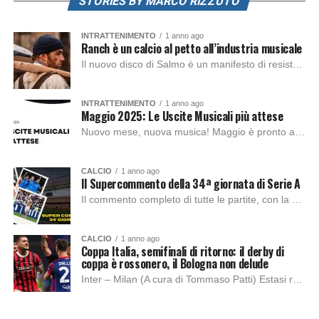
STORIES BY MARCO RIZZUTO
INTRATTENIMENTO
1 anno ago
Ranch è un calcio al petto all’industria musicale
Il nuovo disco di Salmo è un manifesto di resistenza: niente numeri, solo musica, verità e contenuto. Quanto può essere liberatorio un disco? Nel caso di...
INTRATTENIMENTO
1 anno ago
Maggio 2025: Le Uscite Musicali più attese
Nuovo mese, nuova musica! Maggio è pronto a rivoluzionare le playlist italiane con un mix di nomi noti e talenti emergenti. Se stai cercando cosa ascoltare,...
CALCIO
1 anno ago
Il Supercommento della 34ª giornata di Serie A
Il commento completo di tutte le partite, con la Top 11 alla fine, della trentaquattresima giornata di Serie A Como – Genoa (A cura di Dennis...
CALCIO
1 anno ago
Coppa Italia, semifinali di ritorno: il derby di
coppa è rossonero, il Bologna non delude
Inter – Milan (A cura di Tommaso Patti) Estasi rossonera. La doppietta di Jovic e la rete di Reijnders eliminano l’Inter La prima delle due sfide...