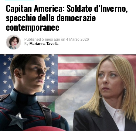
Capitan America: Soldato d’Inverno,
specchio delle democrazie
contemporanee
Published
5 mesi ago
on
4 Marzo 2026
By
Marianna Tavella