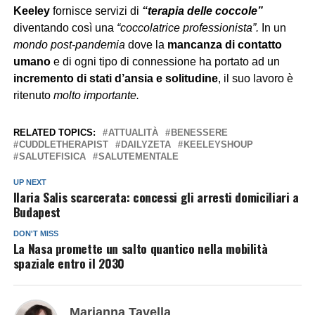
Keeley
fornisce servizi di
“terapia delle coccole”
diventando così una
“coccolatrice professionista”.
In un
mondo post-pandemia
dove la
mancanza di contatto
umano
e di ogni tipo di connessione ha portato ad un
incremento di stati d’ansia e solitudine
, il suo lavoro è
ritenuto
molto importante.
RELATED TOPICS:
ATTUALITÀ
BENESSERE
CUDDLETHERAPIST
DAILYZETA
KEELEYSHOUP
SALUTEFISICA
SALUTEMENTALE
UP NEXT
Ilaria Salis scarcerata: concessi gli arresti domiciliari a
Budapest
DON'T MISS
La Nasa promette un salto quantico nella mobilità
spaziale entro il 2030
Marianna Tavella