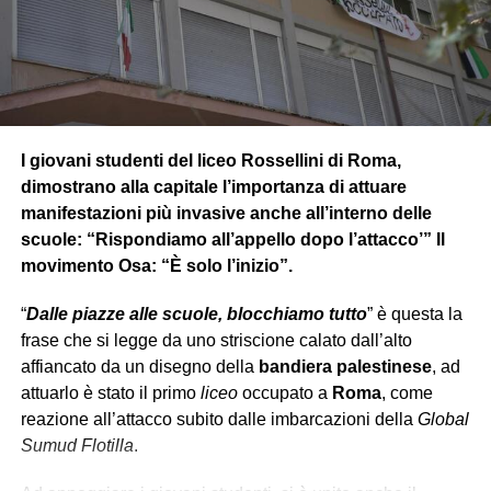
della
propria
. Dopo essersi risvegliato dal congelamento
alla fine della guerra, scopre che è stata vinta e l’Hydra
sconfitto, ma nota che il mondo non è più come lo aveva
lasciato.
Dopo essersi ambientato alla nuova realtà si unisce al
team dello S.H.I.E.L.D affiancato da
Vedova Nera
che lo
I giovani studenti del liceo Rossellini di Roma,
condurrà in diverse missioni sotto copertura. In una di
dimostrano alla capitale l’importanza di attuare
queste però si rende conto, insieme all’agente Romanoff
manifestazioni più invasive anche all’interno delle
(Vedova Nera), che dietro lo S.H.I.E.L.D c’è una
scuole: “Rispondiamo all’appello dopo l’attacco’” Il
cospirazione interna
, e scopre che l’Hydra è
movimento Osa: “È solo l’inizio”.
sopravvissuta
in segreto riuscendo a
infiltrarsi
nello
“
Dalle piazze alle scuole, blocchiamo tutto
” è questa la
S.H.I.E.L.D, rivelando anche che l’organizzazione ha
frase che si legge da uno striscione calato dall’alto
manipolato
gli eventi globali più minacciosi e letali per
affiancato da un disegno della
bandiera palestinese
, ad
decenni
.
attuarlo è stato il primo
liceo
occupato a
Roma
, come
reazione all’attacco subito dalle imbarcazioni della
Global
Sumud Flotilla
.
PARALLELISMO MODERNO