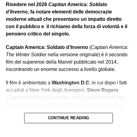
Rivedere nel 2026
Capitan America: Soldato
d’Inverno
, fa notare elementi delle democrazie
moderne attuali che presentano un impatto diretto
con il pubblico e il richiamo della forza di volontà e il
pensiero critico del singolo.
Captain America: Soldato d’Inverno
(
Captain America:
The Winter Soldier
nella versione originale) è il secondo
film del supereroe della Marvel pubblicato nel 2014,
riscontrando un enorme successo a livello globale.
Il film è ambientato a
Washington D.C
, in cui dopo i fatti
accaduti a New York degli
Avengers
,
Steve Rogers
(
Capitan America
) si traferisce nella capitale americana
per lavorare con lo
S.H.I.E.L.D
, rimanendo coinvolto in
diversi intrighi. Durante gli eventi, notiamo come Rogers
CONTINUE READING
debba
adattarsi al mondo moderno
, cambiato sia
esteticamente e progressivamente con la nascita di nuove
tecnologie avanzate, che
moralmente
. Il protagonista si