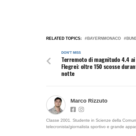
RELATED TOPICS:
BAYERNMONACO
BUN
DON'T MISS
Terremoto di magnitudo 4.4 ai
Flegrei: oltre 150 scosse duran
notte
Marco Rizzuto
Classe 2001. Studente in Scienze della Comunic
telecronista/giornalista sportivo e grande appa