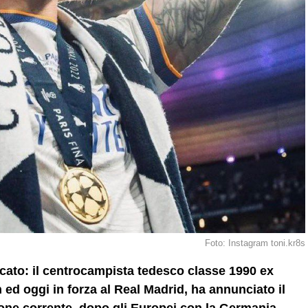
Foto: Instagram toni.kr8s
iocato: il centrocampista tedesco classe 1990 ex
d oggi in forza al Real Madrid, ha annunciato il
gione corrente, dopo gli Europei con la Germania.