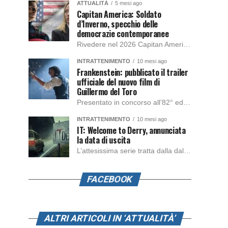
ATTUALITÀ
5 mesi ago
Capitan America: Soldato
d’Inverno, specchio delle
democrazie contemporanee
Rivedere nel 2026 Capitan America: Soldato d’Inverno, fa notare elementi delle democrazie moderne attuali che presentano un impatto diretto con il pubblico e il richiamo della forza di volontà e il pensiero critico del singolo. Captain America: Soldato d’Inverno (Captain America: The Winter Soldier nella versione originale) è il secondo film del supereroe della Marvel […]
INTRATTENIMENTO
10 mesi ago
Frankenstein: pubblicato il trailer
ufficiale del nuovo film di
Guillermo del Toro
Presentato in concorso all’82° edizione del Festival del Cinema di Venezia, con l’impeccabile interpretazione di Oscar Isaac, Jacob Elordi, Mia Goth e Christoph Waltz, è stato pubblicato il trailer finale della nuova trasposizione cinematografica di Frankenstein firmata dal regista Guillermo del Toro. Sarà disponibile in anteprima nei cinema selezionati dal 22 ottobre e sulla piattaforma […]
INTRATTENIMENTO
10 mesi ago
IT: Welcome to Derry, annunciata
la data di uscita
L’attesissima serie tratta dalla dal romanzo IT di Stephen King, arriverà anche in Italia, molto prima del previsto, dato che nei giorni precedenti HBO Max ha rivelato la data di uscita negli Stati Uniti, è giunto il momento anche per l’Italia. La nuova serie drammatica creata dal regista Andy Muschietti, basata sul romanzo best seller […]
FACEBOOK
ALTRI ARTICOLI IN ‘ATTUALITÀ’