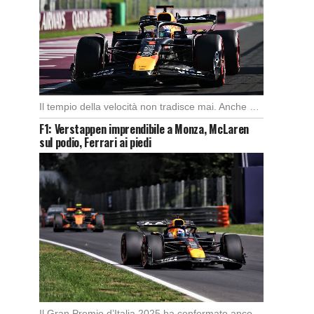
Il tempio della velocità non tradisce mai. Anche quest’anno il Gran Premio d’Italia ha offerto […]
F1: Verstappen imprendibile a Monza, McLaren
sul podio, Ferrari ai piedi
Il Gran Premio d’Italia 2025 ha confermato ancora una volta lo strapotere di Max Verstappen, […]