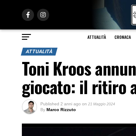
ATTUALITÀ
CRONACA
ATTUALITÀ
Toni Kroos annunc
giocato: il ritiro
Published
2 anni ago
on
21 Maggio 2024
By
Marco Rizzuto