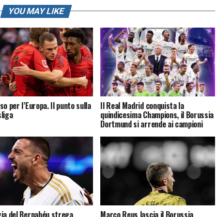
YOU MAY LIKE
o per l’Europa. Il punto sulla
Il Real Madrid conquista la
liga
quindicesima Champions, il Borussia
Dortmund si arrende ai campioni
ia del Bernabéu strega
Marco Reus lascia il Borussia