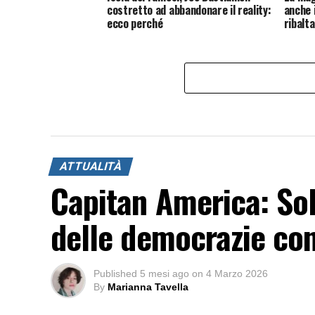
costretto ad abbandonare il reality:
anche 
ecco perché
ribalta
ATTUALITÀ
Capitan America: Sol
delle democrazie c
Published
5 mesi ago
on
4 Marzo 2026
By
Marianna Tavella