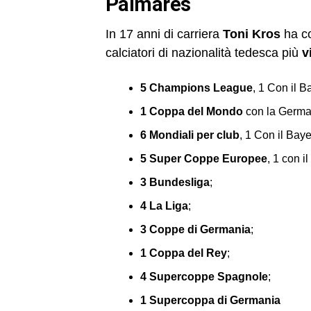
Palmarès
In 17 anni di carriera
Toni Kros
ha co
calciatori di nazionalità tedesca più
v
5 Champions League
, 1 Con il B
1 Coppa del Mondo
con la Germa
6 Mondiali per club
, 1 Con il Bay
5 Super Coppe Europee
, 1 con i
3 Bundesliga
;
4 La Liga
;
3 Coppe di Germania
;
1 Coppa del Rey
;
4 Supercoppe Spagnole
;
1 Supercoppa di Germania