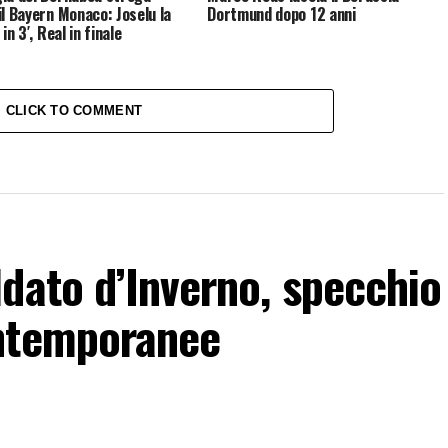
il Bayern Monaco: Joselu la
Dortmund dopo 12 anni
 in 3′, Real in finale
CLICK TO COMMENT
dato d’Inverno, specchio
ontemporanee