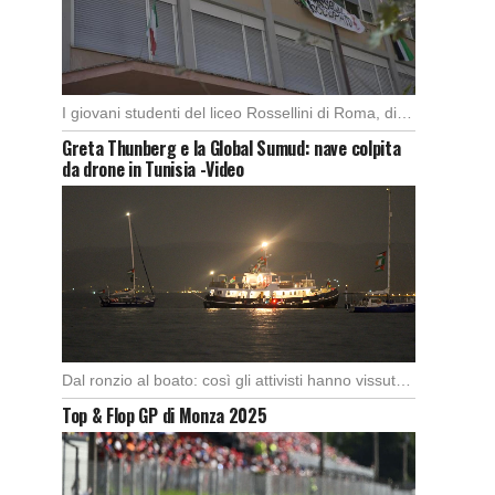
I giovani studenti del liceo Rossellini di Roma, dimostrano alla capitale l’importanza di attuare manifestazioni […]
Greta Thunberg e la Global Sumud: nave colpita
da drone in Tunisia -Video
Dal ronzio al boato: così gli attivisti hanno vissuto l’attacco in piena notte. Nella notte […]
Top & Flop GP di Monza 2025