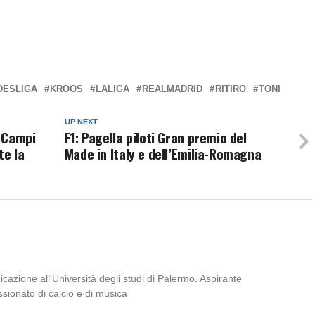
DESLIGA
KROOS
LALIGA
REALMADRID
RITIRO
TONI
UP NEXT
 Campi
F1: Pagella piloti Gran premio del
te la
Made in Italy e dell’Emilia-Romagna
azione all'Università degli studi di Palermo. Aspirante
ssionato di calcio e di musica