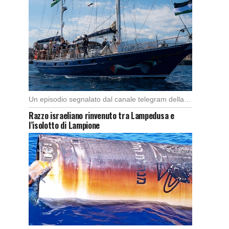
Un episodio segnalato dal canale telegram della Global Sumud Flotilla, (spedizione con l’imbarcazione di 44 […]
Razzo israeliano rinvenuto tra Lampedusa e
l’isolotto di Lampione