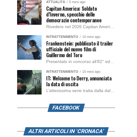
ATTUALITÀ
5 mesi ago
Capitan America: Soldato
d’Inverno, specchio delle
democrazie contemporanee
Rivedere nel 2026 Capitan America: Soldato d’Inverno, fa notare elementi delle democrazie moderne attuali che presentano un impatto diretto con il pubblico e il richiamo della forza di volontà e il pensiero critico del singolo. Captain America: Soldato d’Inverno (Captain America: The Winter Soldier nella versione originale) è il secondo film del supereroe della Marvel […]
INTRATTENIMENTO
10 mesi ago
Frankenstein: pubblicato il trailer
ufficiale del nuovo film di
Guillermo del Toro
Presentato in concorso all’82° edizione del Festival del Cinema di Venezia, con l’impeccabile interpretazione di Oscar Isaac, Jacob Elordi, Mia Goth e Christoph Waltz, è stato pubblicato il trailer finale della nuova trasposizione cinematografica di Frankenstein firmata dal regista Guillermo del Toro. Sarà disponibile in anteprima nei cinema selezionati dal 22 ottobre e sulla piattaforma […]
INTRATTENIMENTO
10 mesi ago
IT: Welcome to Derry, annunciata
la data di uscita
L’attesissima serie tratta dalla dal romanzo IT di Stephen King, arriverà anche in Italia, molto prima del previsto, dato che nei giorni precedenti HBO Max ha rivelato la data di uscita negli Stati Uniti, è giunto il momento anche per l’Italia. La nuova serie drammatica creata dal regista Andy Muschietti, basata sul romanzo best seller […]
FACEBOOK
ALTRI ARTICOLI IN ‘CRONACA’