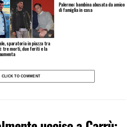
Palermo: bambina abusata da amico
di famiglia in casa
le, sparatoria in piazza tra
: tre morti, due feriti e la
 aumenta
CLICK TO COMMENT
almente ucciso a Carrù: