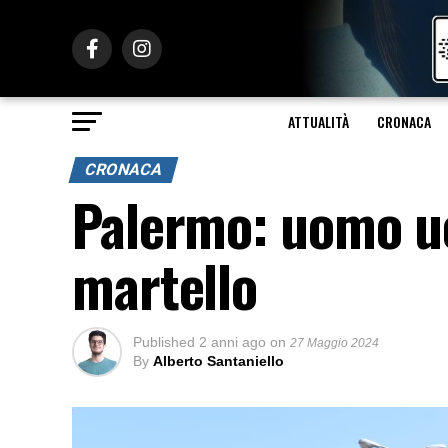
ATTUALITÀ
CRONACA
CRONACA
Palermo: uomo uc
martello
Published
2 anni ago
on
27 Maggio 2024
By
Alberto Santaniello