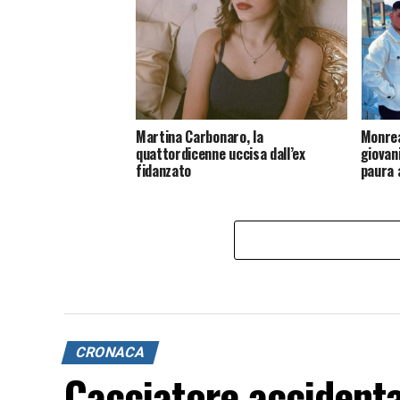
Martina Carbonaro, la
Monrea
quattordicenne uccisa dall’ex
giovani
fidanzato
paura
CRONACA
Cacciatore accident