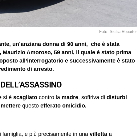
Foto: Sicilia Reporter
nte, un’anziana donna di 90 anni, che è stata
o, Maurizio Amoroso, 59 anni, il quale è stato prima
oposto all’interrogatorio e successivamente è stato
vedimento di arresto.
 DELL’ASSASSINO
e si è
scagliato
contro la
madre
, soffriva di
disturbi
mettere
questo
efferato omicidio.
i famiglia, e più precisamente in una
villetta
a