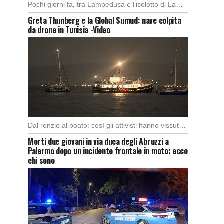
Pochi giorni fa, tra Lampedusa e l’isolotto di Lampione, i pescatori del motopeschereccio Andrea Doria […]
Greta Thunberg e la Global Sumud: nave colpita
da drone in Tunisia -Video
Dal ronzio al boato: così gli attivisti hanno vissuto l’attacco in piena notte. Nella notte […]
Morti due giovani in via duca degli Abruzzi a
Palermo dopo un incidente frontale in moto: ecco
chi sono