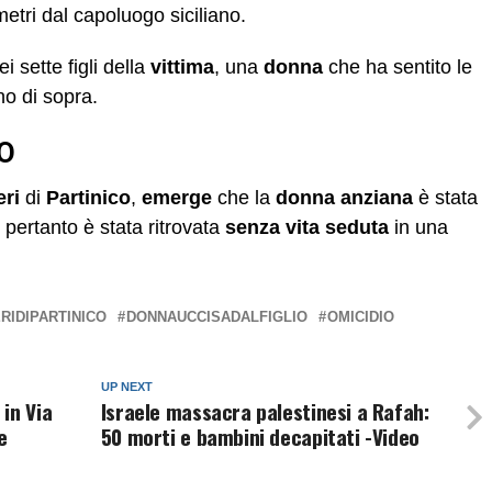
etri dal capoluogo siciliano.
 sette figli della
vittima
, una
donna
che ha sentito le
no di sopra.
O
eri
di
Partinico
,
emerge
che la
donna anziana
è stata
, pertanto è stata ritrovata
senza vita
seduta
in una
RIDIPARTINICO
DONNAUCCISADALFIGLIO
OMICIDIO
UP NEXT
in Via
Israele massacra palestinesi a Rafah:
e
50 morti e bambini decapitati -Video