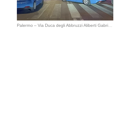
Palermo – Via Duca degli Abbruzzi Aliberti Gabriel e Lopriore Alessandro (21 e 17 anni) […]