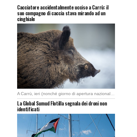
Cacciatore accidentalmente ucciso a Carrù: il
suo compagno di caccia stava mirando ad un
cinghiale
A Carrù, ieri (nonché giorno di apertura nazionale della caccia al cinghiale), è morto un […]
La Global Sumud Flotilla segnala dei droni non
identificati