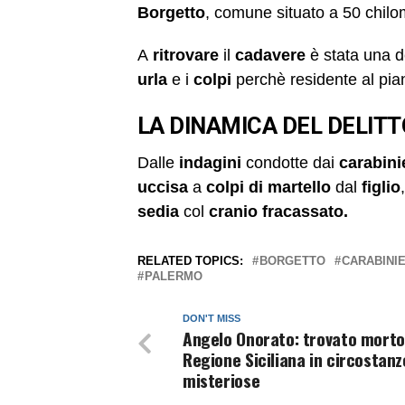
Borgetto
, comune situato a 50 chilom
A
ritrovare
il
cadavere
è stata una dei
urla
e i
colpi
perchè residente al pia
LA DINAMICA DEL DELITT
Dalle
indagini
condotte dai
carabini
uccisa
a
colpi di martello
dal
figlio
sedia
col
cranio fracassato.
RELATED TOPICS:
BORGETTO
CARABINIE
PALERMO
DON'T MISS
Angelo Onorato: trovato morto 
Regione Siciliana in circostanz
misteriose