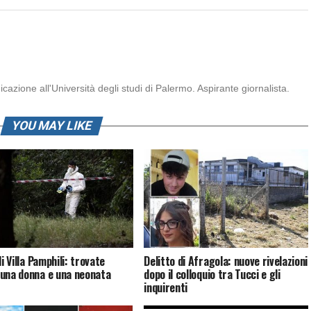
zione all'Università degli studi di Palermo. Aspirante giornalista.
YOU MAY LIKE
di Villa Pamphili: trovate
Delitto di Afragola: nuove rivelazioni
una donna e una neonata
dopo il colloquio tra Tucci e gli
inquirenti