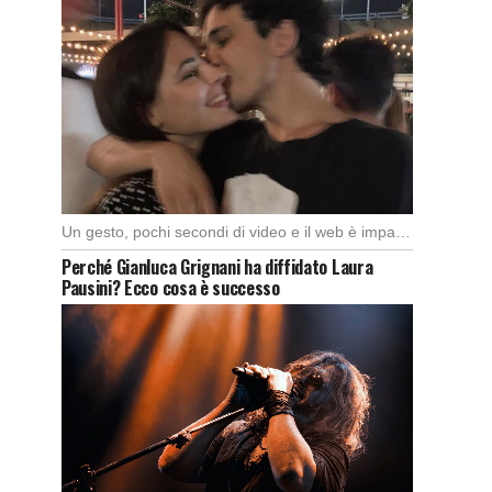
Un gesto, pochi secondi di video e il web è impazzito. Nella serata di domenica, […]
Perché Gianluca Grignani ha diffidato Laura
Pausini? Ecco cosa è successo