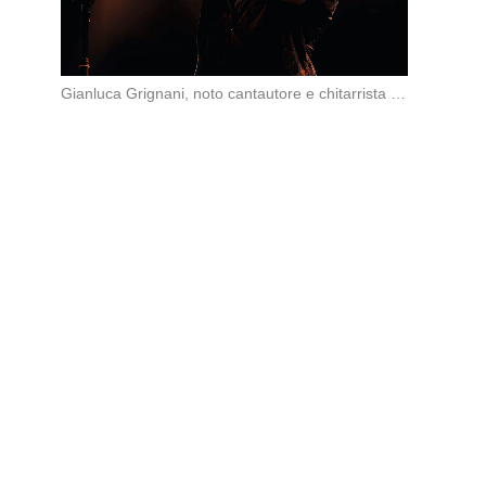
Gianluca Grignani, noto cantautore e chitarrista italiano, ha recentemente inviato una diffida formale a Laura […]