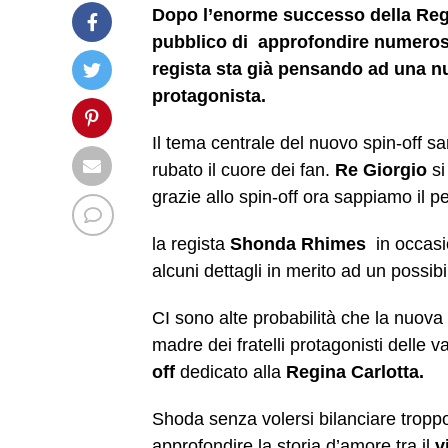
Dopo l’enorme successo della Regi
pubblico di approfondire numerose
regista sta già pensando ad una nu
protagonista.
Il tema centrale del nuovo spin-off s
rubato il cuore dei fan.
Re Giorgio
si
grazie allo spin-off ora sappiamo il p
la regista
Shonda Rhimes
in occasi
alcuni dettagli in merito ad un possibi
CI sono alte probabilità che la nuova
madre dei fratelli protagonisti delle 
off
dedicato alla
Regina Carlotta.
Shoda senza volersi bilanciare tropp
approfondire la storia d’amore tra il
v