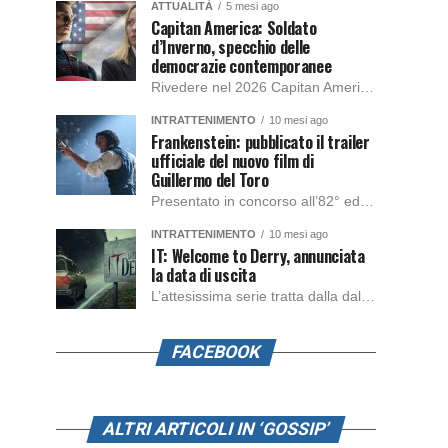
ATTUALITÀ
5 mesi ago
Capitan America: Soldato
d’Inverno, specchio delle
democrazie contemporanee
Rivedere nel 2026 Capitan America: Soldato d’Inverno, fa notare elementi delle democrazie moderne attuali che presentano un impatto diretto con il pubblico e il richiamo della forza di volontà e il pensiero critico del singolo. Captain America: Soldato d’Inverno (Captain America: The Winter Soldier nella versione originale) è il secondo film del supereroe della Marvel […]
INTRATTENIMENTO
10 mesi ago
Frankenstein: pubblicato il trailer
ufficiale del nuovo film di
Guillermo del Toro
Presentato in concorso all’82° edizione del Festival del Cinema di Venezia, con l’impeccabile interpretazione di Oscar Isaac, Jacob Elordi, Mia Goth e Christoph Waltz, è stato pubblicato il trailer finale della nuova trasposizione cinematografica di Frankenstein firmata dal regista Guillermo del Toro. Sarà disponibile in anteprima nei cinema selezionati dal 22 ottobre e sulla piattaforma […]
INTRATTENIMENTO
10 mesi ago
IT: Welcome to Derry, annunciata
la data di uscita
L’attesissima serie tratta dalla dal romanzo IT di Stephen King, arriverà anche in Italia, molto prima del previsto, dato che nei giorni precedenti HBO Max ha rivelato la data di uscita negli Stati Uniti, è giunto il momento anche per l’Italia. La nuova serie drammatica creata dal regista Andy Muschietti, basata sul romanzo best seller […]
FACEBOOK
ALTRI ARTICOLI IN ‘GOSSIP’