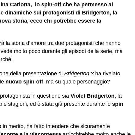
na Carlotta, lo spin-off che ha permesso al
 dinamiche sui protagonisti di Bridgerton, la
ova storia, ecco chi potrebbe essere la
arà la storia d’amore tra due protagonisti che hanno
 vede molto poco durante gli episodi della serie, ma
erché.
one della presentazione di
Bridgerton 3
ha rivelato
le
nuovo spin-off
, ma su quale personaggio?
 protagonista in questione sia
Violet Bridgerton,
la
varie stagioni, ed è stata già presente durante lo
spin
o in merito, ha fatto intendere che sicuramente
isconte e la viscontessa
arricchirebbe molto anche le