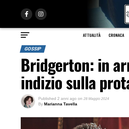
ATTUALITÀ
CRONACA
GOSSIP
Bridgerton: in ar
indizio sulla pro
Published
2 anni ago
on
28 Maggio 2024
By
Marianna Tavella