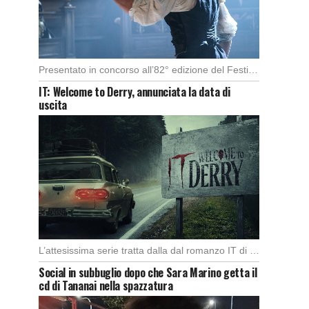
Presentato in concorso all’82° edizione del Festival del Cinema di Venezia, con l’impeccabile interpretazione di […]
IT: Welcome to Derry, annunciata la data di
uscita
L’attesissima serie tratta dalla dal romanzo IT di Stephen King, arriverà anche in Italia, molto […]
Social in subbuglio dopo che Sara Marino getta il
cd di Tananai nella spazzatura