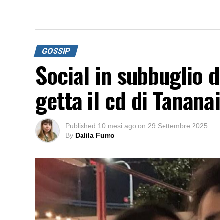
GOSSIP
Social in subbuglio 
getta il cd di Tanana
Published
10 mesi ago
on
29 Settembre 2025
By
Dalila Fumo