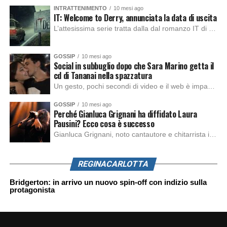
INTRATTENIMENTO
10 mesi ago
IT: Welcome to Derry, annunciata la data di uscita
L’attesissima serie tratta dalla dal romanzo IT di Stephen King, arriverà anche in Italia, molto prima del previsto, dato che nei giorni precedenti HBO Max ha rivelato la data di uscita negli Stati Uniti, è giunto il momento anche per l’Italia. La nuova serie drammatica creata dal regista Andy Muschietti, basata sul romanzo best seller […]
GOSSIP
10 mesi ago
Social in subbuglio dopo che Sara Marino getta il
cd di Tananai nella spazzatura
Un gesto, pochi secondi di video e il web è impazzito. Nella serata di domenica, Sara Marino, ex compagna di Tananai, ha pubblicato su Instagram una storia che non lasciava spazio a interpretazioni: il cd del cantante finiva dritto nella spazzatura. Un segnale forte e simbolico allo stesso tempo. Questa vicenda arriva dopo altre indicazioni […]
GOSSIP
10 mesi ago
Perché Gianluca Grignani ha diffidato Laura
Pausini? Ecco cosa è successo
Gianluca Grignani, noto cantautore e chitarrista italiano, ha recentemente inviato una diffida formale a Laura Pausini. Al centro dello scontro sembra esserci il brano più amato del cantautore italiano, nonché “la mia storia tra le dita”, che la Pausina ha reinterpretato per “Io canto 2” in varie lingue (Italiano, Spagnolo, Portoghese e Francese), dichiarando pubblicamente […]
REGINACARLOTTA
Bridgerton: in arrivo un nuovo spin-off con indizio sulla
protagonista