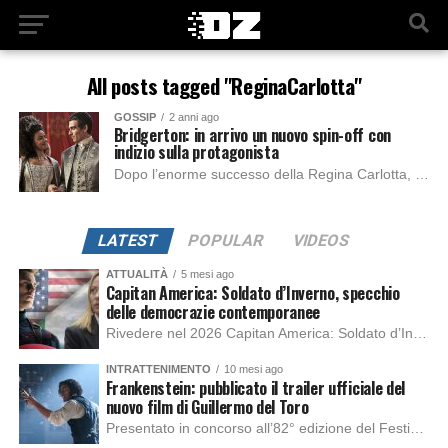
All posts tagged "ReginaCarlotta"
GOSSIP
2 anni ago
Bridgerton: in arrivo un nuovo spin-off con
indizio sulla protagonista
Dopo l’enorme successo della Regina Carlotta, lo spin-off che ha permesso al pubblico di approfondire numerose dinamiche sui protagonisti di Bridgerton, la regista sta già pensando...
LATEST
POPULAR
VIDEOS
ATTUALITÀ
5 mesi ago
Capitan America: Soldato d’Inverno, specchio
delle democrazie contemporanee
Rivedere nel 2026 Capitan America: Soldato d’Inverno, fa notare elementi delle democrazie moderne attuali che presentano un impatto diretto con il pubblico e il richiamo della forza di volontà e il pensiero critico del singolo. Captain America: Soldato d’Inverno (Captain America: The Winter Soldier nella versione originale) è il secondo film del supereroe della Marvel […]
INTRATTENIMENTO
10 mesi ago
Frankenstein: pubblicato il trailer ufficiale del
nuovo film di Guillermo del Toro
Presentato in concorso all’82° edizione del Festival del Cinema di Venezia, con l’impeccabile interpretazione di Oscar Isaac, Jacob Elordi, Mia Goth e Christoph Waltz, è stato pubblicato il trailer finale della nuova trasposizione cinematografica di Frankenstein firmata dal regista Guillermo del Toro. Sarà disponibile in anteprima nei cinema selezionati dal 22 ottobre e sulla piattaforma […]