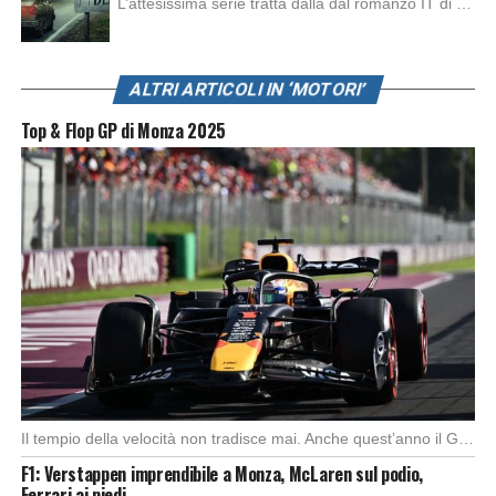
L’attesissima serie tratta dalla dal romanzo IT di Stephen King, arriverà anche in Italia, molto prima del previsto, dato che nei giorni precedenti HBO Max ha rivelato la data di uscita negli Stati Uniti, è giunto il momento anche per l’Italia. La nuova serie drammatica creata dal regista Andy Muschietti, basata sul romanzo best seller […]
secondo gradino del podio e infine un fantastico Enea
Bastianini.
ALTRI ARTICOLI IN ‘MOTORI’
Top & Flop GP di Monza 2025
Il tempio della velocità non tradisce mai. Anche quest’anno il Gran Premio d’Italia ha offerto […]
F1: Verstappen imprendibile a Monza, McLaren sul podio,
Ferrari ai piedi