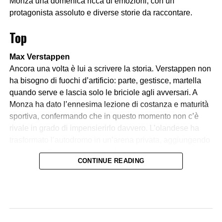
Monza una domenica ricca di emozioni, con un
protagonista assoluto e diverse storie da raccontare.
Top
Max Verstappen
Ancora una volta è lui a scrivere la storia. Verstappen non
ha bisogno di fuochi d’artificio: parte, gestisce, martella
quando serve e lascia solo le briciole agli avversari. A
Monza ha dato l’ennesima lezione di costanza e maturità
sportiva, confermando che in questo momento non c’è
rivale in grado di impensierirlo davvero. L’olandese ha
trasformato l’autodromo in un’arena privata, aggiungendo
un altro sigillo a una carriera che sembra non conoscere
CONTINUE READING
soste.
Lando Norris
Il pilota inglese ha mostrato di aver fatto il definitivo salto
di qualità. Secondo posto conquistato con grinta, ritmo
costante e nessuna sbavatura. Lando non ha cercato