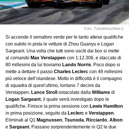
Foto: TuttoMotoriWeb.it
Si accende il semaforo verde per le tanto attese qualifiche
con subito in pista le vetture di Zhou Guanyu e Logan
Sargeant. Una volta che tutti sono usciti dai box si mette
al comando
Max Verstappen
con 1:12.306, e staccato di
80 millesimi da lui troviamo
Lando Norris
. Poco dopo si
mette a dettare il passo
Charles Leclerc
con 49 millesimi
più veloce dell’olandese. Molto in difficoltà è il compagno
di squadra di quest’ultimo, lontano 7 decimi da
Verstappen.
Lance Stroll
ostacolato dalla
Williams
di
Logan Sargeant
, il quale verrà investigato dopo le
qualifiche. Finisce la prima sessione con
Lewis Hamilton
in prima posizione, seguito da
Leclerc
e
Verstappen
.
Eliminati al Q1
Magnussen
,
Tsunoda
,
Ricciardo
,
Albon
e
Sargeant
. Passano sorprendentemente in Q2 le due