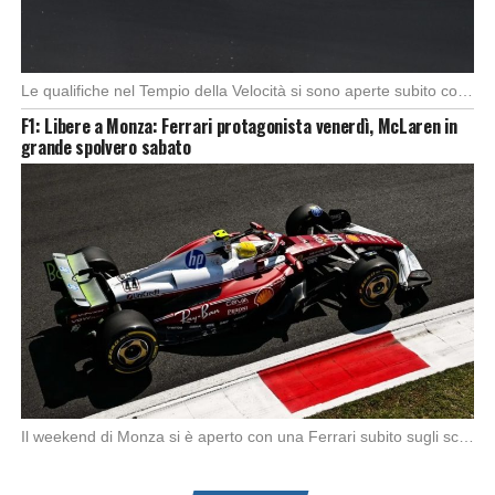
Le qualifiche nel Tempio della Velocità si sono aperte subito con buono spunto della McLaren; […]
F1: Libere a Monza: Ferrari protagonista venerdì, McLaren in
grande spolvero sabato
Il weekend di Monza si è aperto con una Ferrari subito sugli scudi. Nella prima […]