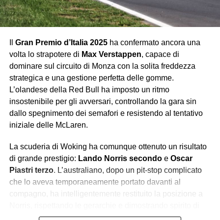
Ogni anno Monza rappresenta il banco di prova più
atteso. Ogni anno la Ferrari arriva carica di sogni e
promesse, e troppo spesso se ne va con un’amara realtà.
Il
Gran Premio d’Italia 2025
ha confermato ancora una
Leclerc ha chiuso quarto, vicino al podio ma lontano dalla
volta lo strapotere di
Max Verstappen
, capace di
vittoria, mentre il weekend nel complesso ha confermato
dominare sul circuito di Monza con la solita freddezza
che la Rossa, pur competitiva, fatica ancora a tenere il
strategica e una gestione perfetta delle gomme.
passo di Red Bull e McLaren. I tifosi hanno applaudito,
L’olandese della Red Bull ha imposto un ritmo
ma lo hanno fatto più per amore che per reale
insostenibile per gli avversari, controllando la gara sin
soddisfazione.
dallo spegnimento dei semafori e resistendo al tentativo
iniziale delle McLaren.
George Russell
Quinto al traguardo, ma con una gara quasi invisibile. La
La scuderia di Woking ha comunque ottenuto un risultato
Mercedes non vive un momento brillante, ma ci si
di grande prestigio:
Lando Norris secondo
e
Oscar
aspettava da Russell almeno la capacità di infastidire le
Piastri terzo
. L’australiano, dopo un pit-stop complicato
Ferrari o inserirsi nella lotta per il podio. Invece, il suo GP
che lo aveva temporaneamente portato davanti al
è stato privo di guizzi, segnato da un ritmo ordinario e da
compagno, ha intelligentemente restituito la posizione a
un risultato che sa di occasione persa.
Norris, rispettando le gerarchie e dimostrando spirito di
squadra. Entrambi hanno confermato la solidità di una
Aston Martin