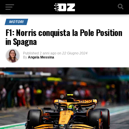
MOTORI
F1: Norris conquista la Pole Position
in Spagna
Published
2 anni ago
on
22 Giugno 2024
By
Angela Messina