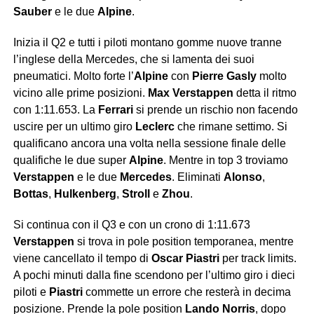
Sauber
e le due
Alpine
.
Inizia il Q2 e tutti i piloti montano gomme nuove tranne
l’inglese della Mercedes, che si lamenta dei suoi
pneumatici. Molto forte l’
Alpine
con
Pierre Gasly
molto
vicino alle prime posizioni.
Max Verstappen
detta il ritmo
con 1:11.653. La
Ferrari
si prende un rischio non facendo
uscire per un ultimo giro
Leclerc
che rimane settimo. Si
qualificano ancora una volta nella sessione finale delle
qualifiche le due super
Alpine
. Mentre in top 3 troviamo
Verstappen
e le due
Mercedes
. Eliminati
Alonso
,
Bottas
,
Hulkenberg
,
Stroll
e
Zhou
.
Si continua con il Q3 e con un crono di 1:11.673
Verstappen
si trova in pole position temporanea, mentre
viene cancellato il tempo di
Oscar Piastri
per track limits.
A pochi minuti dalla fine scendono per l’ultimo giro i dieci
piloti e
Piastri
commette un errore che resterà in decima
posizione. Prende la pole position
Lando Norris
, dopo