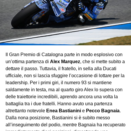
Hülkenberg
, fermato da un problema tecnico prima
ancora del via, e per
Fernando Alonso
, costretto al ritiro
a metà gara per un guasto che ha interrotto il weekend
dell’Aston Martin.
Con questo successo, Verstappen consolida
ulteriormente la sua leadership iridata, lasciando poche
speranze agli avversari: la Red Bull continua a viaggiare
Il Gran Premio di Catalogna parte in modo esplosivo con
su un altro pianeta, mentre Ferrari e McLaren si
un’ottima partenza di
Alex Marquez
, che si mette subito a
contendono soltanto le briciole di un dominio che sembra
dettare il passo. Tuttavia, il fratello, in sella alla Ducati
destinato a durare.
ufficiale, non si lascia sfuggire l’occasione di lottare per la
leadership. Per i primi giri, il numero 93 si mantiene
saldamente in testa, ma al quarto giro Alex lo supera con
delle traiettorie incredibili, aprendo ancora una volta la
battaglia tra i due fratelli. Hanno avuto una partenza
altrettanto notevole
Enea Bastianini
e
Pecco Bagnaia
.
Dalla nona posizione, Bastianini si è subito messo
all’inseguimento del podio, mentre Bagnaia ha recuperato