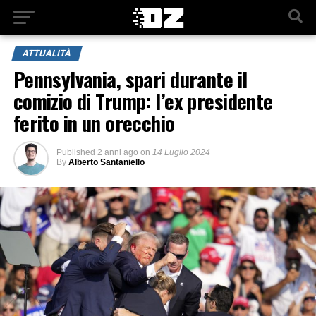
ATTUALITÀ
Pennsylvania, spari durante il
comizio di Trump: l’ex presidente
ferito in un orecchio
Published
2 anni ago
on
14 Luglio 2024
By
Alberto Santaniello