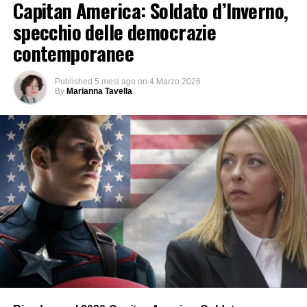
Capitan America: Soldato d’Inverno,
specchio delle democrazie
contemporanee
Published
5 mesi ago
on
4 Marzo 2026
By
Marianna Tavella