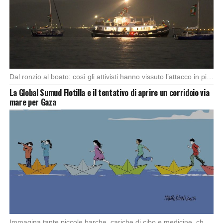
Dal ronzio al boato: così gli attivisti hanno vissuto l’attacco in piena notte. Nella notte […]
La Global Sumud Flotilla e il tentativo di aprire un corridoio via
mare per Gaza
Immagina tante piccole barche, cariche di cibo e medicine, che partono da diversi porti del […]