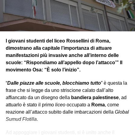
alla fine della guerra, scopre che è stata vinta e l’Hydra
sconfitto, ma nota che il mondo non è più come lo aveva
lasciato.
Dopo essersi ambientato alla nuova realtà si unisce al
team dello S.H.I.E.L.D affiancato da
Vedova Nera
che lo
I giovani studenti del liceo Rossellini di Roma,
condurrà in diverse missioni sotto copertura. In una di
dimostrano alla capitale l’importanza di attuare
queste però si rende conto, insieme all’agente Romanoff
manifestazioni più invasive anche all’interno delle
(Vedova Nera), che dietro lo S.H.I.E.L.D c’è una
scuole: “Rispondiamo all’appello dopo l’attacco’” Il
cospirazione interna
, e scopre che l’Hydra è
movimento Osa: “È solo l’inizio”.
sopravvissuta
in segreto riuscendo a
infiltrarsi
nello
“
Dalle piazze alle scuole, blocchiamo tutto
” è questa la
S.H.I.E.L.D, rivelando anche che l’organizzazione ha
frase che si legge da uno striscione calato dall’alto
manipolato
gli eventi globali più minacciosi e letali per
affiancato da un disegno della
bandiera palestinese
, ad
decenni
.
attuarlo è stato il primo
liceo
occupato a
Roma
, come
reazione all’attacco subito dalle imbarcazioni della
Global
Sumud Flotilla
.
PARALLELISMO MODERNO
Ad appoggiare i giovani studenti, si è unito anche il