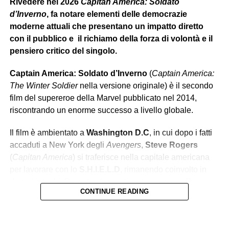
Rivedere nel 2026
Capitan America: Soldato
d’Inverno
, fa notare elementi delle democrazie
moderne attuali che presentano un impatto diretto
con il pubblico e il richiamo della forza di volontà e il
pensiero critico del singolo.
Captain America: Soldato d’Inverno
(
Captain America:
The Winter Soldier
nella versione originale) è il secondo
film del supereroe della Marvel pubblicato nel 2014,
riscontrando un enorme successo a livello globale.
Il film è ambientato a
Washington D.C
, in cui dopo i fatti
accaduti a New York degli
Avengers
,
Steve Rogers
(
Capitan America
) si traferisce nella capitale americana
per lavorare con lo
S.H.I.E.L.D
, rimanendo coinvolto in
diversi intrighi. Durante gli eventi, notiamo come Rogers
CONTINUE READING
debba
adattarsi al mondo moderno
, cambiato sia
esteticamente e progressivamente con la nascita di nuove
tecnologie avanzate, che
moralmente
. Il protagonista si