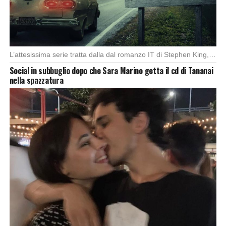
L’attesissima serie tratta dalla dal romanzo IT di Stephen King, arriverà anche in Italia, molto […]
Social in subbuglio dopo che Sara Marino getta il cd di Tananai
nella spazzatura