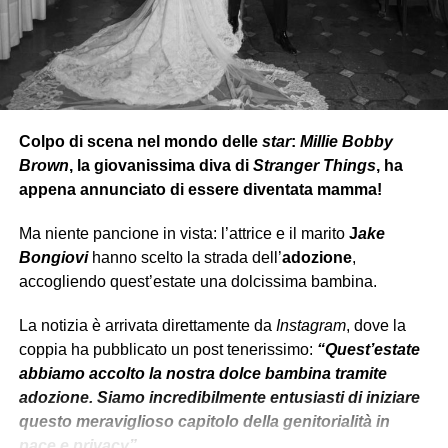
L’etichetta
Warner Chappell Music Italiana ha
allora
esortato
le parti
a un accordo
pacifico
,
per poter
arrivare ad una chiusura cordiale della faccenda.
Colpo di scena nel mondo delle
star
:
Millie Bobby
Brown
, la giovanissima diva di
Stranger Things
, ha
appena annunciato di essere diventata mamma!
Ma niente pancione in vista: l’attrice e il marito
J
ake
Bongiovi
hanno scelto la strada dell’
adozione
,
accogliendo quest’estate una dolcissima bambina.
La notizia è arrivata direttamente da
Instagram
, dove la
coppia ha pubblicato un post tenerissimo:
“Quest’estate
abbiamo accolto la nostra dolce bambina tramite
adozione. Siamo incredibilmente entusiasti di iniziare
questo meraviglioso capitolo della genitorialità in
pace e privacy”.