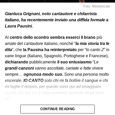
Foto: Mentelocale
Gianluca Grignani, noto cantautore e chitarrista
italiano, ha recentemente inviato una diffida formale a
Laura Pausini.
Al
centro dello scontro
sembra esserci
il brano
più
amato del cantautore italiano, nonché “
la mia storia tra le
dita
”, che
la Pausina ha reinterpretato
per “
Io canto 2
” in
varie lingue (Italiano, Spagnolo, Portoghese e Francese),
dichiarando
pubblicamente
il suo entusiasmo
“
Le
grandi canzoni
vanno ascoltate, cantate e fatte vivere
sempre…
ognuno
a modo suo.
Sono una persona molto
viscerale,
IO CANTO
solo chi mi fa bollire il sangue e chi
mi toglie il respiro, per questo sono qui ad omaggiare
quella che per me è
una
canzone
simbolo degli anni
90.
”
CONTINUE READING
Secondo la
Warner Chappell Music
le modifiche