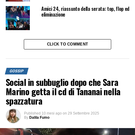
Amici 24, riassunto della serata: top, flop ed
eliminazione
CLICK TO COMMENT
GOSSIP
Social in subbuglio dopo che Sara
Marino getta il cd di Tananai nella
spazzatura
Published
10 mesi ago
on
29 Settembre 2025
By
Dalila Fumo