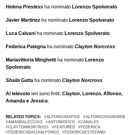
Helena Prestess
ha nominato
Lorenzo Spolverato
Javier Martinez
ha nominato
Lorenzo Spolverato
Luca Calvani
ha nominato
Lorenzo Spolverato
Federica Pategna
ha nominato
Clayton Norcross
Mariavittoria Minghetti
ha nominato
Lorenzo
Spolverato
Shaila
Gatta
ha nominato
Clayton
Norcross
Al televoto
ieri sono finiti:
Clayton
, Lorenzo, Alfonso,
Amanda e
Jessica.
RELATED TOPICS:
ALFONSODAPICE
ALFONSOSIGNORINI
AMANDALECCISO
ANTONIOFICO
CANALE5
CLAYTONNORCROSS
FEATURED
FEDERICA
FEDERICABACIAALFONSO
FEDERICAESTEFANO