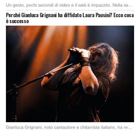
Un gesto, pochi secondi di video e il web è impazzito. Nella serata di domenica, […]
Perché Gianluca Grignani ha diffidato Laura Pausini? Ecco cosa
è successo
Gianluca Grignani, noto cantautore e chitarrista italiano, ha recentemente inviato una diffida formale a Laura […]