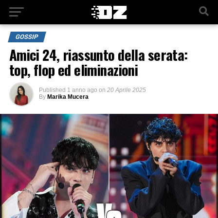
GOSSIP
Amici 24, riassunto della serata:
top, flop ed eliminazioni
Published
1 anno ago
on
20 Aprile 2025
By
Marika Mucera