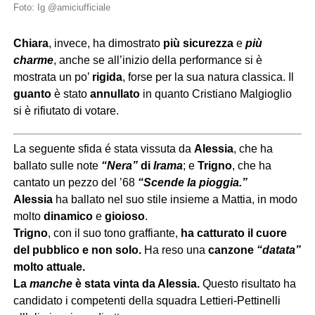
Foto: Ig @amiciufficiale
Chiara
, invece, ha dimostrato
più sicurezza
e
più
charme
, anche se all’inizio della performance si è
mostrata un po’
rigida
, forse per la sua natura classica. Il
guanto
è stato
annullato
in quanto Cristiano Malgioglio
si è rifiutato di votare.
La seguente sfida é stata vissuta da
Alessia
, che ha
ballato sulle note
“Nera”
di
Irama
; e
Trigno
, che ha
cantato un pezzo del ’68
“Scende la pioggia.”
Alessia
ha ballato nel suo stile insieme a Mattia, in modo
molto
dinamico
e
gioioso
.
Trigno
, con il suo tono graffiante,
ha catturato il cuore
del pubblico e non solo.
Ha reso una
canzone
“datata”
molto attuale.
La
manche
è stata vinta da Alessia.
Questo risultato ha
candidato i competenti della squadra Lettieri-Pettinelli