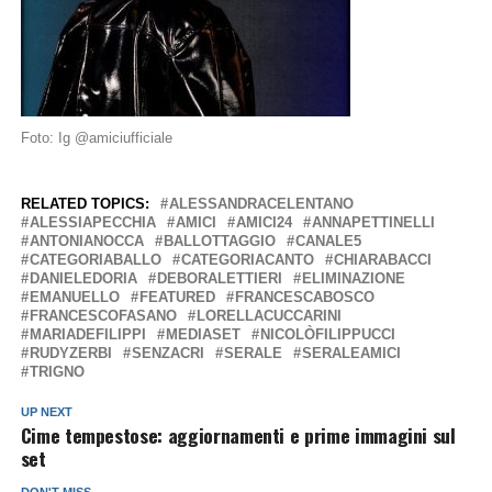
Foto: Ig @amiciufficiale
RELATED TOPICS:
ALESSANDRACELENTANO
ALESSIAPECCHIA
AMICI
AMICI24
ANNAPETTINELLI
ANTONIANOCCA
BALLOTTAGGIO
CANALE5
CATEGORIABALLO
CATEGORIACANTO
CHIARABACCI
DANIELEDORIA
DEBORALETTIERI
ELIMINAZIONE
EMANUELLO
FEATURED
FRANCESCABOSCO
FRANCESCOFASANO
LORELLACUCCARINI
MARIADEFILIPPI
MEDIASET
NICOLÒFILIPPUCCI
RUDYZERBI
SENZACRI
SERALE
SERALEAMICI
TRIGNO
UP NEXT
Cime tempestose: aggiornamenti e prime immagini sul
set
DON'T MISS