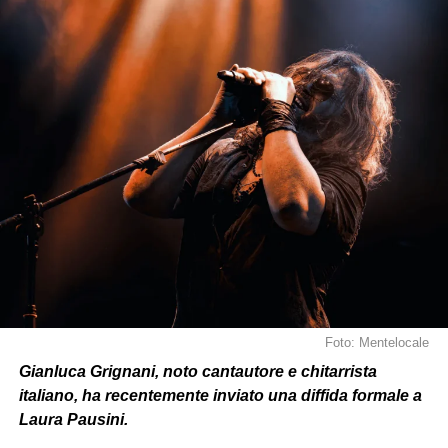
alimentando ancora di più le discussioni
online
.
La rapidità con cui la storia è stata cancellata ha
lasciato molti interrogativi
:
è stato un ripensamento?
Un momento di rabbia
a caldo?
O
forse
il desiderio di
lanciare un messaggio
forte
senza lasciarlo
online
troppo
a lungo?
Foto: Mentelocale
Gianluca Grignani, noto cantautore e chitarrista
italiano, ha recentemente inviato una diffida formale a
Laura Pausini.