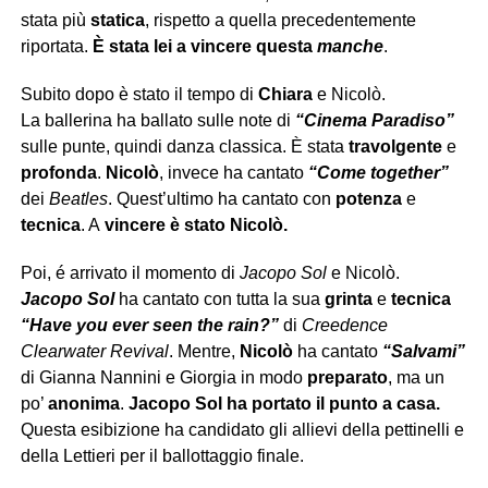
stata più
statica
, rispetto a quella precedentemente
riportata.
È stata lei a vincere questa
manche
.
Subito dopo è stato il tempo di
Chiara
e Nicolò.
La ballerina ha ballato sulle note di
“Cinema Paradiso”
sulle punte, quindi danza classica. È stata
travolgente
e
profonda
.
Nicolò
, invece ha cantato
“Come together”
dei
Beatles
. Quest’ultimo ha cantato con
potenza
e
tecnica
. A
vincere è stato Nicolò.
Poi, é arrivato il momento di
Jacopo Sol
e Nicolò.
Jacopo Sol
ha cantato con tutta la sua
grinta
e
tecnica
“Have you ever seen the rain?”
di
Creedence
Clearwater Revival
. Mentre,
Nicolò
ha cantato
“Salvami”
di Gianna Nannini e Giorgia in modo
preparato
, ma un
po’
anonima
.
Jacopo Sol ha portato il punto a casa.
Questa esibizione ha candidato gli allievi della pettinelli e
della Lettieri per il ballottaggio finale.