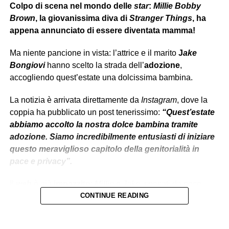
Colpo di scena nel mondo delle
star
:
Millie Bobby
Brown
, la giovanissima diva di
Stranger Things
, ha
appena annunciato di essere diventata mamma!
Ma niente pancione in vista: l’attrice e il marito
J
ake
Bongiovi
hanno scelto la strada dell’
adozione
,
accogliendo quest’estate una dolcissima bambina.
La notizia è arrivata direttamente da
Instagram
, dove la
coppia ha pubblicato un post tenerissimo:
“Quest’estate
abbiamo accolto la nostra dolce bambina tramite
adozione. Siamo incredibilmente entusiasti di iniziare
questo meraviglioso capitolo della genitorialità in
pace e privacy”.
Il
web
è già
impazzito
:
Millie
e
Jake
, sposati da poco,
sono sempre stati una delle coppie più amate e
CONTINUE READING
chiacchierate del momento. E adesso, con l’arrivo della
piccola, sembrano pronti a vivere il loro
“happy ever after”.