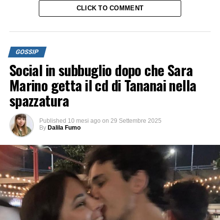
CLICK TO COMMENT
GOSSIP
Social in subbuglio dopo che Sara
Marino getta il cd di Tananai nella
spazzatura
Published
10 mesi ago
on
29 Settembre 2025
By
Dalila Fumo