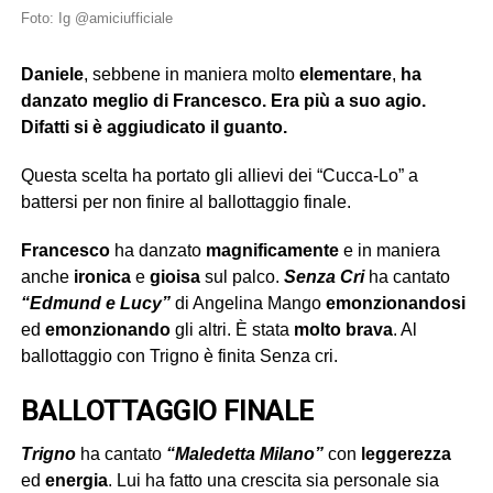
Foto: Ig @amiciufficiale
Daniele
, sebbene in maniera molto
elementare
,
ha
danzato meglio di Francesco. Era più a suo agio.
Difatti si è aggiudicato il guanto.
Questa scelta ha portato gli allievi dei “Cucca-Lo” a
battersi per non finire al ballottaggio finale.
Francesco
ha danzato
magnificamente
e in maniera
anche
ironica
e
gioisa
sul palco.
Senza Cri
ha cantato
“Edmund e Lucy”
di Angelina Mango
emonzionandosi
ed
emonzionando
gli altri. È stata
molto brava
. Al
ballottaggio con Trigno è finita Senza cri.
BALLOTTAGGIO FINALE
Trigno
ha cantato
“Maledetta Milano”
con
leggerezza
ed
energia
. Lui ha fatto una crescita sia personale sia