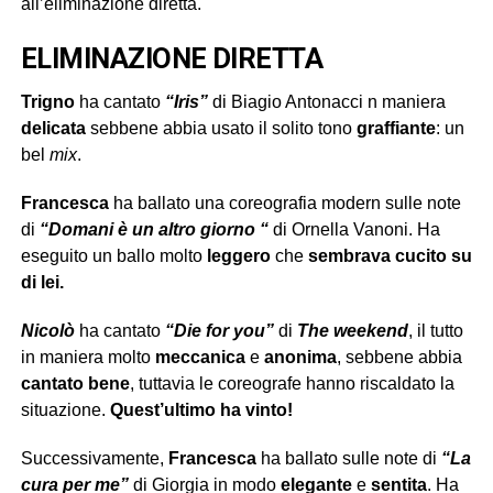
all’eliminazione diretta.
ELIMINAZIONE DIRETTA
Trigno
ha cantato
“Iris”
di Biagio Antonacci n maniera
delicata
sebbene abbia usato il solito tono
graffiante
: un
bel
mix
.
Francesca
ha ballato una coreografia modern sulle note
di
“Domani è un altro giorno “
di Ornella Vanoni. Ha
eseguito un ballo molto
leggero
che
sembrava cucito su
di lei.
Nicolò
ha cantato
“Die for you”
di
The weekend
, il tutto
in maniera molto
meccanica
e
anonima
, sebbene abbia
cantato bene
, tuttavia le coreografe hanno riscaldato la
situazione.
Quest’ultimo ha vinto!
Successivamente,
Francesca
ha ballato sulle note di
“La
cura per me”
di Giorgia in modo
elegante
e
sentita
. Ha