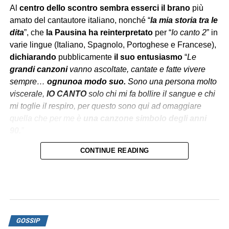
Al
centro dello scontro
sembra esserci
il brano
più
amato del cantautore italiano, nonché “
la mia storia tra le
dita
”, che
la Pausina ha reinterpretato
per “
Io canto 2
” in
varie lingue (Italiano, Spagnolo, Portoghese e Francese),
dichiarando
pubblicamente
il suo entusiasmo
“
Le
grandi canzoni
vanno ascoltate, cantate e fatte vivere
sempre…
ognuno
a modo suo.
Sono una persona molto
viscerale,
IO CANTO
solo chi mi fa bollire il sangue e chi
mi toglie il respiro, per questo sono qui ad omaggiare
quella che per me è
una
canzone
simbolo degli anni
90.
”
CONTINUE READING
Secondo la
Warner Chappell Music
le modifiche
sarebbero
state
autorizzate
, come spiega la stessa
Pausini, sostenendo di aver informato il collega mesi
prima
tramite un editore.
Il motivo della diffida?
GOSSIP