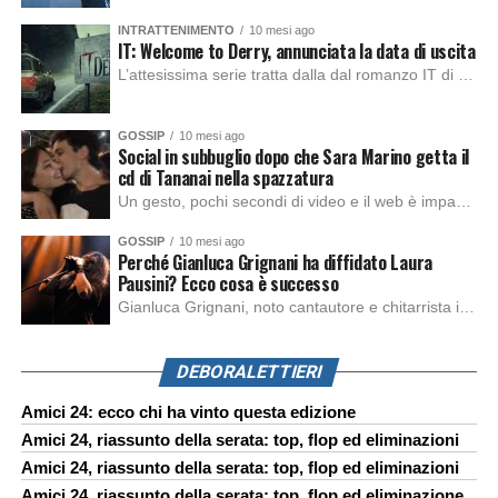
INTRATTENIMENTO
10 mesi ago
IT: Welcome to Derry, annunciata la data di uscita
L’attesissima serie tratta dalla dal romanzo IT di Stephen King, arriverà anche in Italia, molto prima del previsto, dato che nei giorni precedenti HBO Max ha rivelato la data di uscita negli Stati Uniti, è giunto il momento anche per l’Italia. La nuova serie drammatica creata dal regista Andy Muschietti, basata sul romanzo best seller […]
GOSSIP
10 mesi ago
Social in subbuglio dopo che Sara Marino getta il
cd di Tananai nella spazzatura
Un gesto, pochi secondi di video e il web è impazzito. Nella serata di domenica, Sara Marino, ex compagna di Tananai, ha pubblicato su Instagram una storia che non lasciava spazio a interpretazioni: il cd del cantante finiva dritto nella spazzatura. Un segnale forte e simbolico allo stesso tempo. Questa vicenda arriva dopo altre indicazioni […]
GOSSIP
10 mesi ago
Perché Gianluca Grignani ha diffidato Laura
Pausini? Ecco cosa è successo
Gianluca Grignani, noto cantautore e chitarrista italiano, ha recentemente inviato una diffida formale a Laura Pausini. Al centro dello scontro sembra esserci il brano più amato del cantautore italiano, nonché “la mia storia tra le dita”, che la Pausina ha reinterpretato per “Io canto 2” in varie lingue (Italiano, Spagnolo, Portoghese e Francese), dichiarando pubblicamente […]
DEBORALETTIERI
Amici 24: ecco chi ha vinto questa edizione
Amici 24, riassunto della serata: top, flop ed eliminazioni
Amici 24, riassunto della serata: top, flop ed eliminazioni
Amici 24, riassunto della serata: top, flop ed eliminazione