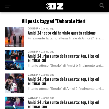
All posts tagged "DeboraLettieri"
GOSSIP
1 anno ago
Amici 24: ecco chi ha vinto questa edizione
Finalmente la tanto attesa finale di Amici 24 è arrivata. Ieri, 18 maggio, è stato proclamato il vincitore di questa edizione. In finale abbiamo visto Daniele,...
GOSSIP
1 anno ago
Amici 24, riassunto della serata: top, flop ed
eliminazioni
Il tanto atteso “Serale” di Amici è finalmente arrivato. Gli allievi della scuola più conosciuta d’Italia hanno fatto dei progressi durante i mesi scorsi sino ad arrivare a questo traguardo...
GOSSIP
1 anno ago
Amici 24, riassunto della serata: top, flop ed
eliminazioni
Il tanto atteso “Serale” di Amici è finalmente arrivato. Gli allievi della scuola più conosciuta d’Italia hanno fatto dei progressi durante i mesi scorsi sino ad...
GOSSIP
1 anno ago
Amici 24, riassunto della serata: top, flop ed
eliminazione