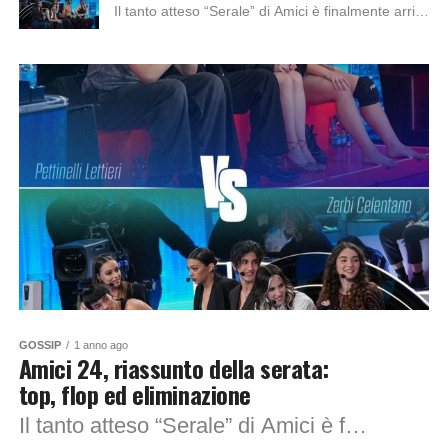
Il tanto atteso “Serale” di Amici è finalmente arrivato. Gli allievi della scuola più conosciuta d’Italia hanno fatto dei progressi durante i mesi scorsi sino ad arrivare a questo traguardo...
GOSSIP
1 anno ago
Amici 24, riassunto della serata:
top, flop ed eliminazione
Il tanto atteso “Serale” di Amici è finalmente arrivato. Gli allievi della scuola più conosciuta d’Italia hanno fatto dei progressi durante i mesi scorsi sino ad arrivare a questo traguardo...