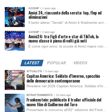
GOSSIP
1 anno ago
Amici 24, riassunto della serata: top, flop ed
eliminazioni
Il tanto atteso “Serale” di Amici è finalmente arrivato. Gli allievi della scuola più conosciuta d’Italia hanno fatto dei progressi durante i mesi scorsi sino ad...
GOSSIP
2 anni ago
Amici24: tra figli d’arte e star di TikTok, la
nuova classe è piena di volti già noti
E come ogni anno, la scuola di Amici riapre con tanto entusiasmo e innumerevoli talenti pronti a dimostrare il proprio potenziale nel mondo del canto o...
LATEST
POPULAR
VIDEOS
ATTUALITÀ
5 mesi ago
Capitan America: Soldato d’Inverno, specchio
delle democrazie contemporanee
Rivedere nel 2026 Capitan America: Soldato d’Inverno, fa notare elementi delle democrazie moderne attuali che presentano un impatto diretto con il pubblico e il richiamo della forza di volontà e il pensiero critico del singolo. Captain America: Soldato d’Inverno (Captain America: The Winter Soldier nella versione originale) è il secondo film del supereroe della Marvel […]
INTRATTENIMENTO
10 mesi ago
Frankenstein: pubblicato il trailer ufficiale del
nuovo film di Guillermo del Toro
Presentato in concorso all’82° edizione del Festival del Cinema di Venezia, con l’impeccabile interpretazione di Oscar Isaac, Jacob Elordi, Mia Goth e Christoph Waltz, è stato pubblicato il trailer finale della nuova trasposizione cinematografica di Frankenstein firmata dal regista Guillermo del Toro. Sarà disponibile in anteprima nei cinema selezionati dal 22 ottobre e sulla piattaforma […]