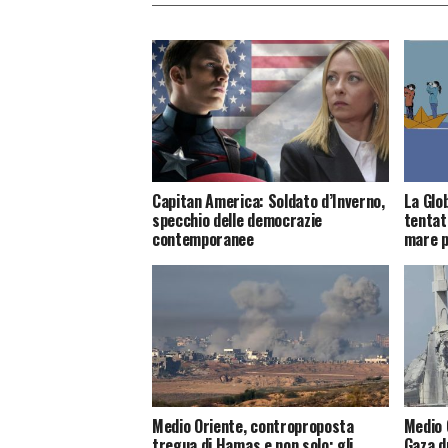
Capitan America: Soldato d’Inverno,
La Glob
specchio delle democrazie
tentati
contemporanee
mare p
Medio Oriente, controproposta
Medio 
tregua di Hamas e non solo: gli
Gaza du