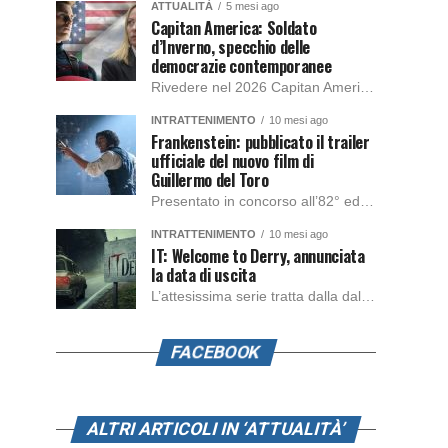
ATTUALITÀ
5 mesi ago
Capitan America: Soldato
d’Inverno, specchio delle
democrazie contemporanee
Rivedere nel 2026 Capitan America: Soldato d’Inverno, fa notare elementi delle democrazie moderne attuali che presentano un impatto diretto con il pubblico e il richiamo della forza di volontà e il pensiero critico del singolo. Captain America: Soldato d’Inverno (Captain America: The Winter Soldier nella versione originale) è il secondo film del supereroe della Marvel […]
INTRATTENIMENTO
10 mesi ago
Frankenstein: pubblicato il trailer
ufficiale del nuovo film di
Guillermo del Toro
Presentato in concorso all’82° edizione del Festival del Cinema di Venezia, con l’impeccabile interpretazione di Oscar Isaac, Jacob Elordi, Mia Goth e Christoph Waltz, è stato pubblicato il trailer finale della nuova trasposizione cinematografica di Frankenstein firmata dal regista Guillermo del Toro. Sarà disponibile in anteprima nei cinema selezionati dal 22 ottobre e sulla piattaforma […]
INTRATTENIMENTO
10 mesi ago
IT: Welcome to Derry, annunciata
la data di uscita
L’attesissima serie tratta dalla dal romanzo IT di Stephen King, arriverà anche in Italia, molto prima del previsto, dato che nei giorni precedenti HBO Max ha rivelato la data di uscita negli Stati Uniti, è giunto il momento anche per l’Italia. La nuova serie drammatica creata dal regista Andy Muschietti, basata sul romanzo best seller […]
FACEBOOK
ALTRI ARTICOLI IN ‘ATTUALITÀ’