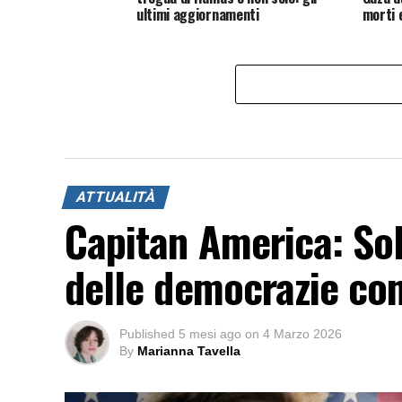
ultimi aggiornamenti
morti e
ATTUALITÀ
Capitan America: Sol
delle democrazie c
Published
5 mesi ago
on
4 Marzo 2026
By
Marianna Tavella