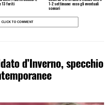
 13 feriti
1-2 settimane: ecco gli eventuali
scenari
CLICK TO COMMENT
dato d’Inverno, specchio
ontemporanee