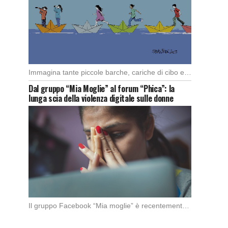
Immagina tante piccole barche, cariche di cibo e medicine, che partono da diversi porti del […]
Dal gruppo “Mia Moglie” al forum “Phica”: la
lunga scia della violenza digitale sulle donne
Il gruppo Facebook “Mia moglie” è recentemente stato chiuso da Meta in seguito alle denunce […]