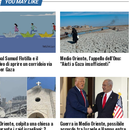
YOU MAY LIKE
al Sumud Flotilla e il
Medio Oriente, l’appello dell’Onu:
vo di aprire un corridoio via
“Aiuti a Gaza insufficienti”
er Gaza
Oriente, colpita una chiesa a
Guerra in Medio Oriente, possibile
rante i raid israeliani: 2
accordo tra Israele e Hamas entro