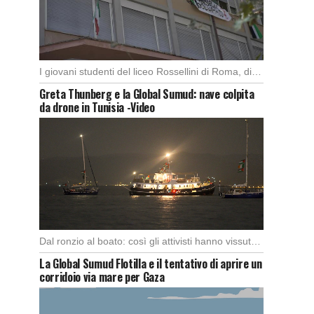
I giovani studenti del liceo Rossellini di Roma, dimostrano alla capitale l’importanza di attuare manifestazioni […]
Greta Thunberg e la Global Sumud: nave colpita
da drone in Tunisia -Video
Dal ronzio al boato: così gli attivisti hanno vissuto l’attacco in piena notte. Nella notte […]
La Global Sumud Flotilla e il tentativo di aprire un
corridoio via mare per Gaza