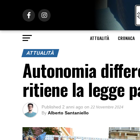
ATTUALITÀ
CRONACA
ATTUALITÀ
Autonomia differ
ritiene la legge 
Published
2 anni ago
on
22 Novembre 2024
By
Alberto Santaniello