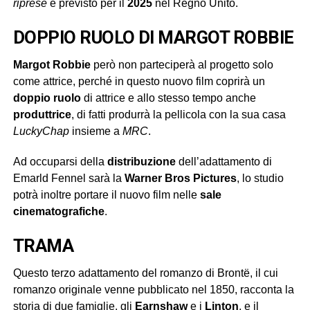
riprese
è previsto per il
2025
nel Regno Unito.
DOPPIO RUOLO DI MARGOT ROBBIE
Margot Robbie
però non parteciperà al progetto solo
come attrice, perché in questo nuovo film coprirà un
doppio ruolo
di attrice e allo stesso tempo anche
produttrice
, di fatti produrrà la pellicola con la sua casa
LuckyChap
insieme a
MRC
.
Ad occuparsi della
distribuzione
dell’adattamento di
Emarld Fennel sarà la
Warner Bros Pictures
, lo studio
potrà inoltre portare il nuovo film nelle
sale
cinematografiche
.
TRAMA
Questo terzo adattamento del romanzo di Brontë, il cui
romanzo originale venne pubblicato nel 1850, racconta la
storia di due famiglie, gli
Earnshaw
e i
Linton
, e il