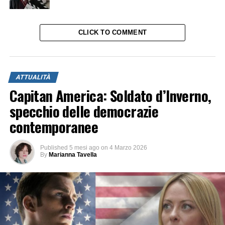
CLICK TO COMMENT
ATTUALITÀ
Capitan America: Soldato d’Inverno,
specchio delle democrazie
contemporanee
Published
5 mesi ago
on
4 Marzo 2026
By
Marianna Tavella