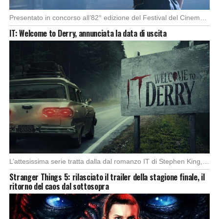
Presentato in concorso all’82° edizione del Festival del Cinema di Venezia, con l’impeccabile interpretazione di […]
IT: Welcome to Derry, annunciata la data di uscita
L’attesissima serie tratta dalla dal romanzo IT di Stephen King, arriverà anche in Italia, molto […]
Stranger Things 5: rilasciato il trailer della stagione finale, il
ritorno del caos dal sottosopra