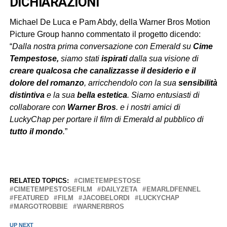
DICHIARAZIONI
Michael De Luca e Pam Abdy, della Warner Bros Motion
Picture Group hanno commentato il progetto dicendo:
“
Dalla nostra prima conversazione con Emerald su
Cime
Tempestose,
siamo stati
ispirati
dalla sua visione di
creare qualcosa che canalizzasse il desiderio e il
dolore del romanzo
, arricchendolo con la sua
sensibilità
distintiva
e la sua
bella estetica
. Siamo entusiasti di
collaborare con
Warner Bros
. e i nostri amici di
LuckyChap per portare il film di Emerald al pubblico di
tutto il mondo
.
”
RELATED TOPICS:
CIMETEMPESTOSE
CIMETEMPESTOSEFILM
DAILYZETA
EMARLDFENNEL
FEATURED
FILM
JACOBELORDI
LUCKYCHAP
MARGOTROBBIE
WARNERBROS
UP NEXT