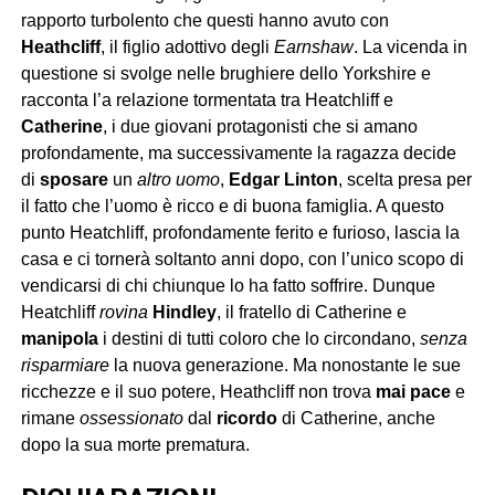
rapporto turbolento che questi hanno avuto con
Heathcliff
, il figlio adottivo degli
Earnshaw
. La vicenda in
questione si svolge nelle brughiere dello Yorkshire e
racconta l’a relazione tormentata tra Heatchliff e
Catherine
, i due giovani protagonisti che si amano
profondamente, ma successivamente la ragazza decide
di
sposare
un
altro uomo
,
Edgar Linton
, scelta presa per
il fatto che l’uomo è ricco e di buona famiglia. A questo
punto Heatchliff, profondamente ferito e furioso, lascia la
casa e ci tornerà soltanto anni dopo, con l’unico scopo di
vendicarsi di chi chiunque lo ha fatto soffrire. Dunque
Heatchliff
rovina
Hindley
, il fratello di Catherine e
manipola
i destini di tutti coloro che lo circondano,
senza
risparmiare
la nuova generazione. Ma nonostante le sue
ricchezze e il suo potere, Heathcliff non trova
mai pace
e
rimane
ossessionato
dal
ricordo
di Catherine, anche
dopo la sua morte prematura.