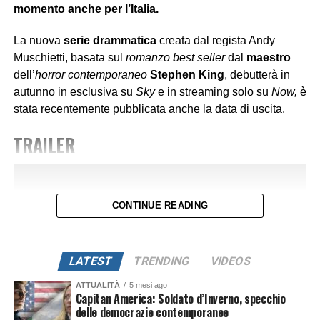
momento anche per l’Italia.
scorso mese se n’è parlato.
La nuova
serie drammatica
creata dal regista Andy
Le persone devono controllare
sempre
che siano
Muschietti, basata sul
romanzo best seller
dal
maestro
POSTER
aggiornate
correttamente
, perché spesso, come notiamo
dell’
horror contemporaneo
Stephen King
, debutterà in
nel film, anche se il male è apparentemente sconfitto, può
autunno in esclusiva su
Sky
e in streaming solo su
Now,
è
agire di soppiatto sotto gli occhi di tutti e creare una
bolla
stata recentemente pubblicata anche la data di uscita.
quotidiana
in cui tutto è perfetto, ma la perfezione
proiettata è solo
un’illusione manipolatoria
, proprio
TRAILER
come agisce il sistema democratico attuale rievocando
vecchi meccanismi.
Lo stesso vale per l’attuale governo americano. Dato che
CONTINUE READING
in America la situazione attuale è simile a quella Italiana,
in cui la copertura mediatica appare
selettiva
e orientata
alle televisioni americane e all’interno dello stesso
LATEST
TRENDING
VIDEOS
governo, smentendo diverse realtà che accadono, spesso
facendo passare i fatti per “
ridicoli
”.
ATTUALITÀ
5 mesi ago
Capitan America: Soldato d’Inverno, specchio
delle democrazie contemporanee
@Netflix