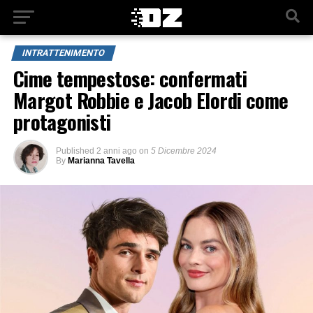
INTRATTENIMENTO
Cime tempestose: confermati
Margot Robbie e Jacob Elordi come
protagonisti
Published
2 anni ago
on
5 Dicembre 2024
By
Marianna Tavella