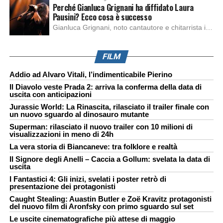
Perché Gianluca Grignani ha diffidato Laura
Pausini? Ecco cosa è successo
Gianluca Grignani, noto cantautore e chitarrista italiano, ha recentemente inviato una diffida formale a Laura Pausini. Al centro dello scontro sembra esserci il brano più amato del cantautore italiano, nonché “la mia storia tra le dita”, che la Pausina ha reinterpretato per “Io canto 2” in varie lingue (Italiano, Spagnolo, Portoghese e Francese), dichiarando pubblicamente […]
FILM
Addio ad Alvaro Vitali, l’indimenticabile Pierino
Il Diavolo veste Prada 2: arriva la conferma della data di
uscita con anticipazioni
Jurassic World: La Rinascita, rilasciato il trailer finale con
un nuovo sguardo al dinosauro mutante
Superman: rilasciato il nuovo trailer con 10 milioni di
visualizzazioni in meno di 24h
La vera storia di Biancaneve: tra folklore e realtà
Il Signore degli Anelli – Caccia a Gollum: svelata la data di
uscita
I Fantastici 4: Gli inizi, svelati i poster retrò di
presentazione dei protagonisti
Caught Stealing: Auastin Butler e Zoë Kravitz protagonisti
del nuovo film di Aronfsky con primo sguardo sul set
Le uscite cinematografiche più attese di maggio