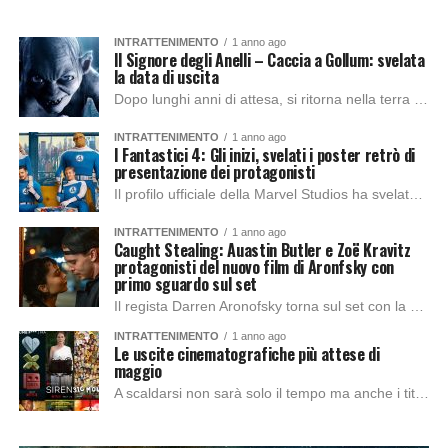
INTRATTENIMENTO
1 anno ago
Il Signore degli Anelli – Caccia a Gollum: svelata
la data di uscita
Dopo lunghi anni di attesa, si ritorna nella terra di mezzo con il nuovo film: Il Signore degli Anelli – Caccia a Gollum, annunciando la data...
INTRATTENIMENTO
1 anno ago
I Fantastici 4: Gli inizi, svelati i poster retrò di
presentazione dei protagonisti
Il profilo ufficiale della Marvel Studios ha svelato cinque nuovi character poster in stile retrò del nuovo reboot de I fantastici 4: Gli inizi, offrendo un...
INTRATTENIMENTO
1 anno ago
Caught Stealing: Auastin Butler e Zoë Kravitz
protagonisti del nuovo film di Aronfsky con
primo sguardo sul set
Il regista Darren Aronofsky torna sul set con la nuova pellicola Caught Stealing, con le star di maggior rilievo come Austin Butler, Zoë Kravitz, Matt Smith...
INTRATTENIMENTO
1 anno ago
Le uscite cinematografiche più attese di
maggio
A scaldarsi non sarà solo il tempo ma anche i titoli di questo nuovo mese in arrivo, dandoci un assaggio dei migliori e più attesi titoli...