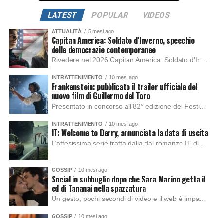
LATEST
POPULAR
VIDEOS
ATTUALITÀ
5 mesi ago
Capitan America: Soldato d’Inverno, specchio
delle democrazie contemporanee
Rivedere nel 2026 Capitan America: Soldato d’Inverno, fa notare elementi delle democrazie moderne attuali che presentano un impatto diretto con il pubblico e il richiamo della forza di volontà e il pensiero critico del singolo. Captain America: Soldato d’Inverno (Captain America: The Winter Soldier nella versione originale) è il secondo film del supereroe della Marvel […]
INTRATTENIMENTO
10 mesi ago
Frankenstein: pubblicato il trailer ufficiale del
nuovo film di Guillermo del Toro
Presentato in concorso all’82° edizione del Festival del Cinema di Venezia, con l’impeccabile interpretazione di Oscar Isaac, Jacob Elordi, Mia Goth e Christoph Waltz, è stato pubblicato il trailer finale della nuova trasposizione cinematografica di Frankenstein firmata dal regista Guillermo del Toro. Sarà disponibile in anteprima nei cinema selezionati dal 22 ottobre e sulla piattaforma […]
INTRATTENIMENTO
10 mesi ago
IT: Welcome to Derry, annunciata la data di uscita
L’attesissima serie tratta dalla dal romanzo IT di Stephen King, arriverà anche in Italia, molto prima del previsto, dato che nei giorni precedenti HBO Max ha rivelato la data di uscita negli Stati Uniti, è giunto il momento anche per l’Italia. La nuova serie drammatica creata dal regista Andy Muschietti, basata sul romanzo best seller […]
GOSSIP
10 mesi ago
Social in subbuglio dopo che Sara Marino getta il
cd di Tananai nella spazzatura
Un gesto, pochi secondi di video e il web è impazzito. Nella serata di domenica, Sara Marino, ex compagna di Tananai, ha pubblicato su Instagram una storia che non lasciava spazio a interpretazioni: il cd del cantante finiva dritto nella spazzatura. Un segnale forte e simbolico allo stesso tempo. Questa vicenda arriva dopo altre indicazioni […]
GOSSIP
10 mesi ago