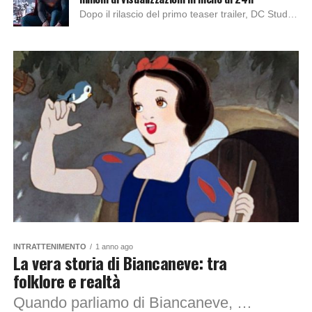
Dopo il rilascio del primo teaser trailer, DC Studios ha diffuso il nuovo trailer su uno dei supereroi più amati della DC, Superman. Il film arriverà...
INTRATTENIMENTO
1 anno ago
La vera storia di Biancaneve: tra
folklore e realtà
Quando parliamo di Biancaneve, non facciamo solo riferimento ad una fiaba per bambini, ma anche ad uno dei più famosi racconti popolari con l’onore di essere...