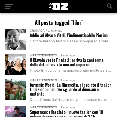
All posts tagged "film"
CRONACA
1 anno ago
Addio ad Alvaro Vitali, l’indimenticabile Pierino
L’attore italiano Alvaro Vitali è scomparso all’età di 75 anni, lasciando un vuoto nel mondo dello spettacolo. Vitali è stato noto soprattutto per il personaggio di...
INTRATTENIMENTO
1 anno ago
Il Diavolo veste Prada 2: arriva la conferma
della data di uscita con anticipazioni
Il noto film cult che ha appassionato molte persone nel 2006 sta per tornarne sul grande schermo e annuncia la data ufficiale: 1 maggio 2026. Nel...
INTRATTENIMENTO
1 anno ago
Jurassic World: La Rinascita, rilasciato il trailer
finale con un nuovo sguardo al dinosauro
mutante
Dopo 3 mesi dal rilascio del primo teaser trailer, Universal Pictures ha diffuso il trailer finale del nuovo film sulla saga di dinosauri più amata di...
INTRATTENIMENTO
1 anno ago
Superman: rilasciato il nuovo trailer con 10
milioni di visualizzazioni in meno di 24h