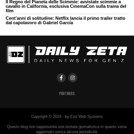
Il Regno del Pianeta delle Scimmie: avvistate scimmie a
cavallo in California, esclusiva CinemaCon sulla trama del
film
Cent’anni di solitudine: Netflix lancia il primo trailer tratto
dal capolavoro di Gabriel García
PARTNERS
Copyright © 2024 - by Exit Web Systems
Questo blog non rappresenta una testata giornalistica in quanto viene
aggiornato senza alcuna periodicità.