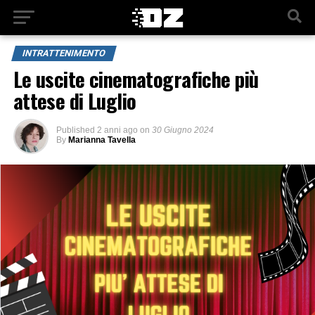
INTRATTENIMENTO
Le uscite cinematografiche più
attese di Luglio
Published
2 anni ago
on
30 Giugno 2024
By
Marianna Tavella