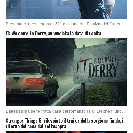
Presentato in concorso all’82° edizione del Festival del Cinema di Venezia, con l’impeccabile interpretazione di […]
IT: Welcome to Derry, annunciata la data di uscita
L’attesissima serie tratta dalla dal romanzo IT di Stephen King, arriverà anche in Italia, molto […]
Stranger Things 5: rilasciato il trailer della stagione finale, il
ritorno del caos dal sottosopra