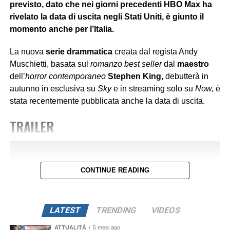
previsto, dato che nei giorni precedenti HBO Max ha
e in modo approfondito da persone competenti sui social,
rivelato la data di uscita negli Stati Uniti, è giunto il
mentre nelle reti televisive regnava il
silenzio
e solo lo
momento anche per l’Italia.
scorso mese se n’è parlato.
La nuova
serie drammatica
creata dal regista Andy
Le persone devono controllare
sempre
che siano
Muschietti, basata sul
romanzo best seller
dal
maestro
POSTER
aggiornate
correttamente
, perché spesso, come notiamo
dell’
horror contemporaneo
Stephen King
, debutterà in
nel film, anche se il male è apparentemente sconfitto, può
autunno in esclusiva su
Sky
e in streaming solo su
Now,
è
agire di soppiatto sotto gli occhi di tutti e creare una
bolla
stata recentemente pubblicata anche la data di uscita.
quotidiana
in cui tutto è perfetto, ma la perfezione
proiettata è solo
un’illusione manipolatoria
, proprio
TRAILER
come agisce il sistema democratico attuale rievocando
vecchi meccanismi.
Lo stesso vale per l’attuale governo americano. Dato che
CONTINUE READING
in America la situazione attuale è simile a quella Italiana,
in cui la copertura mediatica appare
selettiva
e orientata
alle televisioni americane e all’interno dello stesso
LATEST
TRENDING
VIDEOS
governo, smentendo diverse realtà che accadono, spesso
facendo passare i fatti per “
ridicoli
”.
ATTUALITÀ
5 mesi ago