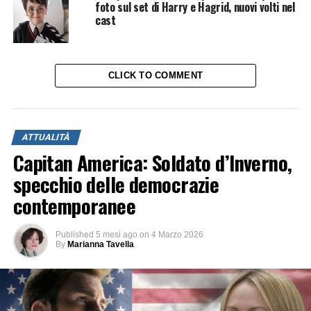
foto sul set di Harry e Hagrid, nuovi volti nel
cast
CLICK TO COMMENT
ATTUALITÀ
Capitan America: Soldato d’Inverno,
specchio delle democrazie
contemporanee
Published
5 mesi ago
on
4 Marzo 2026
By
Marianna Tavella