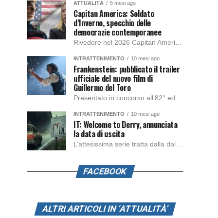
ATTUALITÀ
5 mesi ago
Capitan America: Soldato
d’Inverno, specchio delle
democrazie contemporanee
Rivedere nel 2026 Capitan America: Soldato d’Inverno, fa notare elementi delle democrazie moderne attuali che presentano un impatto diretto con il pubblico e il richiamo della forza di volontà e il pensiero critico del singolo. Captain America: Soldato d’Inverno (Captain America: The Winter Soldier nella versione originale) è il secondo film del supereroe della Marvel […]
INTRATTENIMENTO
10 mesi ago
Frankenstein: pubblicato il trailer
ufficiale del nuovo film di
Guillermo del Toro
Presentato in concorso all’82° edizione del Festival del Cinema di Venezia, con l’impeccabile interpretazione di Oscar Isaac, Jacob Elordi, Mia Goth e Christoph Waltz, è stato pubblicato il trailer finale della nuova trasposizione cinematografica di Frankenstein firmata dal regista Guillermo del Toro. Sarà disponibile in anteprima nei cinema selezionati dal 22 ottobre e sulla piattaforma […]
INTRATTENIMENTO
10 mesi ago
IT: Welcome to Derry, annunciata
la data di uscita
L’attesissima serie tratta dalla dal romanzo IT di Stephen King, arriverà anche in Italia, molto prima del previsto, dato che nei giorni precedenti HBO Max ha rivelato la data di uscita negli Stati Uniti, è giunto il momento anche per l’Italia. La nuova serie drammatica creata dal regista Andy Muschietti, basata sul romanzo best seller […]
FACEBOOK
ALTRI ARTICOLI IN ‘ATTUALITÀ’