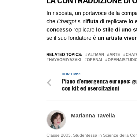
LA CONTRADDIZIONE DI 
In risposta, un portavoce della comp
che
Chatgpt
si
rifiuta
di replicare
lo 
concesso
replicare
lo stile di uno 
se il suo fondatore è
un artista vivent
RELATED TOPICS:
ALTMAN
ARTE
CHAT
HAYAOMIYAZAKI
OPENAI
OPENAISTUDIO
DON'T MISS
Piano d’emergenza europeo: g
con kit ed esercitazioni
Marianna Tavella
Classe 2003. Studentessa in Scienze della Comu