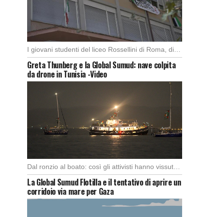
I giovani studenti del liceo Rossellini di Roma, dimostrano alla capitale l’importanza di attuare manifestazioni […]
Greta Thunberg e la Global Sumud: nave colpita
da drone in Tunisia -Video
Dal ronzio al boato: così gli attivisti hanno vissuto l’attacco in piena notte. Nella notte […]
La Global Sumud Flotilla e il tentativo di aprire un
corridoio via mare per Gaza