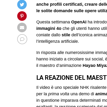
anche profili certificati, creare de
le solite domande sulle opere utili
Questa settimana
OpenAI
ha introdo
immagini 4o
che gli utenti hanno util
coniate dallo
stile
dell’iconica anima
l’intelligenza artificiale.
In risposta alle numerosissime immag
hanno iniziato a circolare sui social, 
il maestro d’animazione
Hayao Miya
LA REAZIONE DEL MAEST
Il video è uno speciale NHK risalente 
per la
prima volta
una demo di
anima
in questione imparava determinati mov
esaltanti, la reazione scatenata dal m