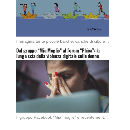
Immagina tante piccole barche, cariche di cibo e medicine, che partono da diversi porti del […]
Dal gruppo “Mia Moglie” al forum “Phica”: la
lunga scia della violenza digitale sulle donne
Il gruppo Facebook “Mia moglie” è recentemente stato chiuso da Meta in seguito alle denunce […]