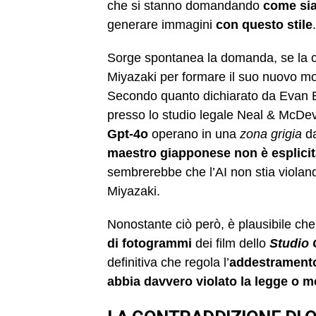
che si stanno domandando
come sia
generare immagini
con questo stile
.
Sorge spontanea la domanda, se la
Miyazaki per formare il suo nuovo mo
Secondo quanto dichiarato da Evan Br
presso lo studio legale Neal & McDevi
Gpt-4o
operano in una
zona grigia
da
maestro giapponese non è esplicita
sembrerebbe che l’AI non stia violand
Miyazaki.
Nonostante ciò però, è plausibile ch
di fotogrammi
dei film dello
Studio 
definitiva che regola l’
addestramento
abbia davvero violato la legge o 