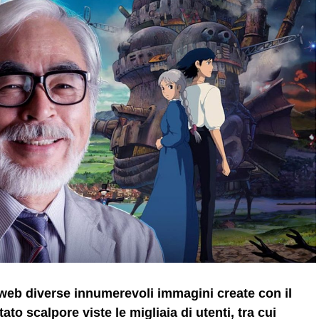
l web diverse innumerevoli immagini create con il
to scalpore viste le migliaia di utenti, tra cui