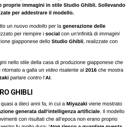
lle proprie immagini in stile Studio Ghibli. Sollevando
zzate per addestrare il modello.
tto un
nuovo modello
per la
generazione delle
izzato per riempire i
social
con un’infinità di
immagini
zione giapponese dello
Studio Ghibli
, realizzate con
ini nello stile della casa di produzione giapponese che
è ritornato a galla un
video
risalente al
2016
che mostra
zaki
parlare
contro
l’
AI
.
RO GHIBLI
quasi a dieci anni fa, in cui a
Miyazaki
viene mostrato
zione generata dall’intelligenza artificiale
. Il modello
imenti con risultati che all’epoca non erano proprio
aestro fu molto dura: “
Non riesco a guardare questa