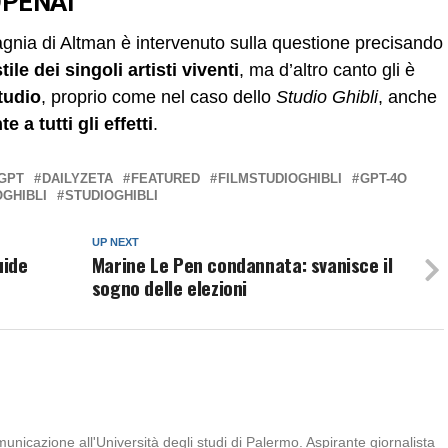
OPENAI
agnia di Altman è intervenuto sulla questione precisando
stile dei singoli artisti viventi
, ma d’altro canto gli è
studio
, proprio come nel caso dello
Studio Ghibli
, anche
e a tutti gli effetti
.
GPT
DAILYZETA
FEATURED
FILMSTUDIOGHIBLI
GPT-4O
GHIBLI
STUDIOGHIBLI
UP NEXT
uide
Marine Le Pen condannata: svanisce il
sogno delle elezioni
nicazione all'Università degli studi di Palermo. Aspirante giornalista