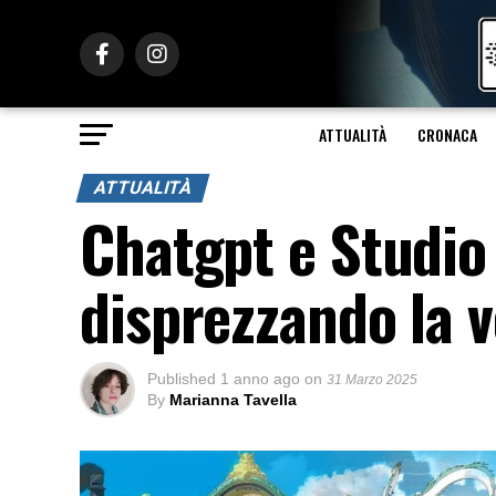
ATTUALITÀ
CRONACA
ATTUALITÀ
Chatgpt e Studio 
disprezzando la v
Published
1 anno ago
on
31 Marzo 2025
By
Marianna Tavella