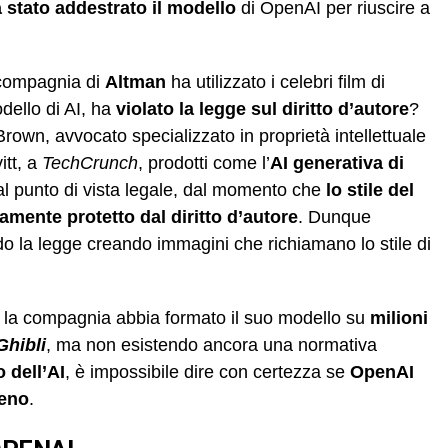
 stato addestrato il modello
di OpenAI per riuscire a
 compagnia di
Altman
ha utilizzato i celebri film di
dello di AI, ha
violato la legge sul diritto d’autore
?
own, avvocato specializzato in proprietà intellettuale
tt, a
TechCrunch
, prodotti come l’
AI generativa di
l punto di vista legale, dal momento che
lo stile del
mente protetto dal diritto d’autore
. Dunque
o la legge creando immagini che richiamano lo stile di
e la compagnia abbia formato il suo modello su
milioni
Ghibli
, ma non esistendo ancora una normativa
 dell’AI
, è impossibile dire con certezza se
OpenAI
meno
.