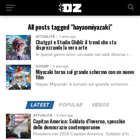
All posts tagged "hayaomiyazaki"
ATTUALITÀ
1 anno ago
Chatgpt e Studio Ghibli: il trend che sta
disprezzando la vera arte
In questi giorni sono circolate nel web diverse innumerevoli immagini create con il motore Gpt-4o, il fenomeno ha portato scalpore viste le migliaia di utenti, tra...
GOSSIP
2 anni ago
Miyazaki torna sul grande schermo con un nuovo
film
Hayao Miyazaki è tornato sul grande schermo a più di un decennio dal suo presunto ritiro, regalando ai fan il magnifico film di animazione Il ragazzo...
LATEST
POPULAR
VIDEOS
ATTUALITÀ
5 mesi ago
Capitan America: Soldato d’Inverno, specchio
delle democrazie contemporanee
Rivedere nel 2026 Capitan America: Soldato d’Inverno, fa notare elementi delle democrazie moderne attuali che presentano un impatto diretto con il pubblico e il richiamo della forza di volontà e il pensiero critico del singolo. Captain America: Soldato d’Inverno (Captain America: The Winter Soldier nella versione originale) è il secondo film del supereroe della Marvel […]