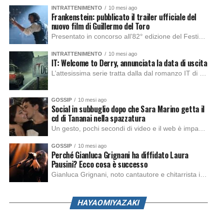
INTRATTENIMENTO
10 mesi ago
Frankenstein: pubblicato il trailer ufficiale del
nuovo film di Guillermo del Toro
Presentato in concorso all’82° edizione del Festival del Cinema di Venezia, con l’impeccabile interpretazione di Oscar Isaac, Jacob Elordi, Mia Goth e Christoph Waltz, è stato pubblicato il trailer finale della nuova trasposizione cinematografica di Frankenstein firmata dal regista Guillermo del Toro. Sarà disponibile in anteprima nei cinema selezionati dal 22 ottobre e sulla piattaforma […]
INTRATTENIMENTO
10 mesi ago
IT: Welcome to Derry, annunciata la data di uscita
L’attesissima serie tratta dalla dal romanzo IT di Stephen King, arriverà anche in Italia, molto prima del previsto, dato che nei giorni precedenti HBO Max ha rivelato la data di uscita negli Stati Uniti, è giunto il momento anche per l’Italia. La nuova serie drammatica creata dal regista Andy Muschietti, basata sul romanzo best seller […]
GOSSIP
10 mesi ago
Social in subbuglio dopo che Sara Marino getta il
cd di Tananai nella spazzatura
Un gesto, pochi secondi di video e il web è impazzito. Nella serata di domenica, Sara Marino, ex compagna di Tananai, ha pubblicato su Instagram una storia che non lasciava spazio a interpretazioni: il cd del cantante finiva dritto nella spazzatura. Un segnale forte e simbolico allo stesso tempo. Questa vicenda arriva dopo altre indicazioni […]
GOSSIP
10 mesi ago
Perché Gianluca Grignani ha diffidato Laura
Pausini? Ecco cosa è successo
Gianluca Grignani, noto cantautore e chitarrista italiano, ha recentemente inviato una diffida formale a Laura Pausini. Al centro dello scontro sembra esserci il brano più amato del cantautore italiano, nonché “la mia storia tra le dita”, che la Pausina ha reinterpretato per “Io canto 2” in varie lingue (Italiano, Spagnolo, Portoghese e Francese), dichiarando pubblicamente […]
HAYAOMIYAZAKI