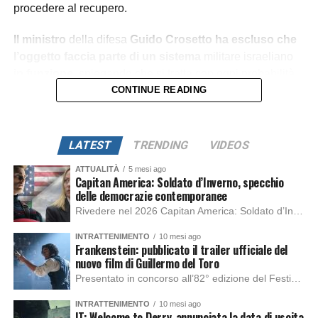
procedere al recupero.
Il ministro
della difesa
Guido Crosetto
ha escluso che
l’oggetto faccia parte di un sistema
militare israeliano
in funzione
, spiegando che si tratta con ogni probabilità
di un frammento legato a un recente lancio spaziale.
CONTINUE READING
La vicenda
, tra indagini tecniche e risvolti diplomatici,
è
solo all’inizio.
LATEST
TRENDING
VIDEOS
ATTUALITÀ
5 mesi ago
Capitan America: Soldato d’Inverno, specchio
delle democrazie contemporanee
Rivedere nel 2026 Capitan America: Soldato d’Inverno, fa notare elementi delle democrazie moderne attuali che presentano un impatto diretto con il pubblico e il richiamo della forza di volontà e il pensiero critico del singolo. Captain America: Soldato d’Inverno (Captain America: The Winter Soldier nella versione originale) è il secondo film del supereroe della Marvel […]
INTRATTENIMENTO
10 mesi ago
Frankenstein: pubblicato il trailer ufficiale del
nuovo film di Guillermo del Toro
Presentato in concorso all’82° edizione del Festival del Cinema di Venezia, con l’impeccabile interpretazione di Oscar Isaac, Jacob Elordi, Mia Goth e Christoph Waltz, è stato pubblicato il trailer finale della nuova trasposizione cinematografica di Frankenstein firmata dal regista Guillermo del Toro. Sarà disponibile in anteprima nei cinema selezionati dal 22 ottobre e sulla piattaforma […]
INTRATTENIMENTO
10 mesi ago
IT: Welcome to Derry, annunciata la data di uscita