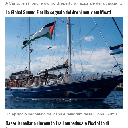
A Carrù, ieri (nonché giorno di apertura nazionale della caccia al cinghiale), è morto un […]
La Global Sumud Flotilla segnala dei droni non identificati
Un episodio segnalato dal canale telegram della Global Sumud Flotilla, (spedizione con l’imbarcazione di 44 […]
Razzo israeliano rinvenuto tra Lampedusa e l’isolotto di