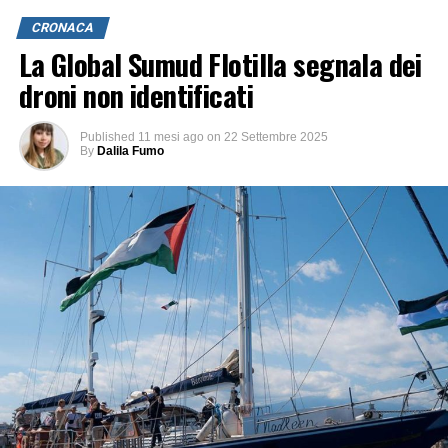
CRONACA
La Global Sumud Flotilla segnala dei
droni non identificati
Published
11 mesi ago
on
22 Settembre 2025
By
Dalila Fumo