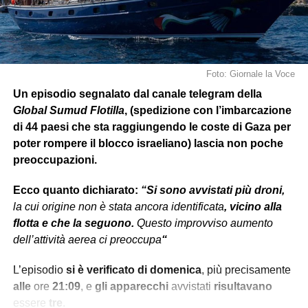
Foto: Giornale la Voce
Un episodio segnalato dal canale telegram della
Global Sumud Flotilla
, (spedizione con l’imbarcazione
di 44 paesi che sta raggiungendo le coste di Gaza per
poter rompere il blocco israeliano) lascia non poche
preoccupazioni.
Ecco quanto dichiarato:
“Si sono avvistati più droni,
la cui origine non è stata ancora identificata
, vicino alla
flotta e che la seguono.
Questo improvviso aumento
dell’attività aerea ci preoccupa
“
L’episodio
si è verificato
di domenica
, più precisamente
alle
ore
21:09
, e
gli apparecchi
avvistati
risultavano
essere
tre
.