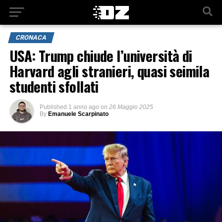
CRONACA
USA: Trump chiude l’università di
Harvard agli stranieri, quasi seimila
studenti sfollati
Published
1 anno ago
on
26 Maggio 2025
By
Emanuele Scarpinato