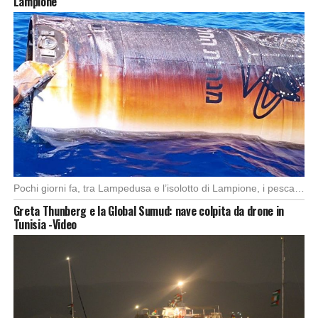
Lampione
Pochi giorni fa, tra Lampedusa e l’isolotto di Lampione, i pescatori del motopeschereccio Andrea Doria […]
Greta Thunberg e la Global Sumud: nave colpita da drone in
Tunisia -Video