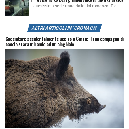
L’attesissima serie tratta dalla dal romanzo IT di Stephen King, arriverà anche in Italia, molto prima del previsto, dato che nei giorni precedenti HBO Max ha rivelato la data di uscita negli Stati Uniti, è giunto il momento anche per l’Italia. La nuova serie drammatica creata dal regista Andy Muschietti, basata sul romanzo best seller […]
ALTRI ARTICOLI IN ‘CRONACA’
Cacciatore accidentalmente ucciso a Carrù: il suo compagno di
caccia stava mirando ad un cinghiale