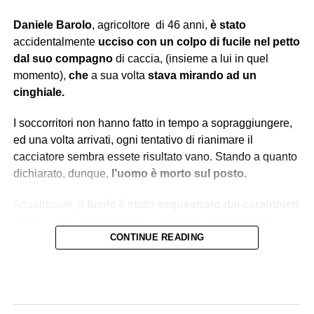
Daniele Barolo
, agricoltore
di 46 anni,
è stato
accidentalmente
ucciso con un colpo di fucile nel petto
dal suo compagno
di caccia, (insieme a lui in quel
momento),
che
a sua volta
stava mirando ad un
cinghiale.
I soccorritori non hanno fatto in tempo a sopraggiungere,
ed una volta arrivati, ogni tentativo di rianimare il
cacciatore sembra essete risultato vano. Stando a quanto
dichiarato, dunque,
l’uomo è morto sul posto.
Attualmente,
il fucile è stato sequestrato dai carabinieri
intenti a fare ulteriori indagini per poter comprendere
quale traiettoria abbia seguito il proiettile.
CONTINUE READING